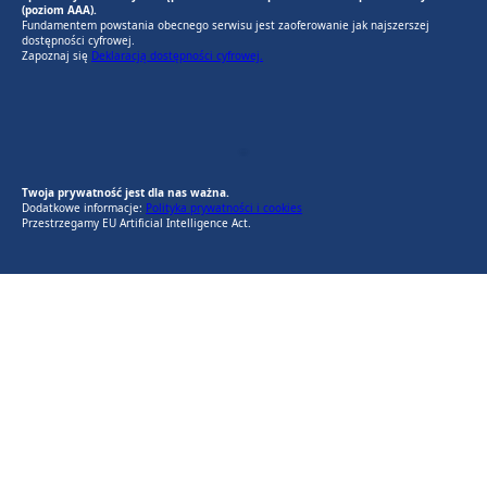
(poziom AAA).
Fundamentem powstania obecnego serwisu jest zaoferowanie jak najszerszej
dostępności cyfrowej.
Zapoznaj się
Deklaracją dostępności cyfrowej.
EU AI Act
RODO Zgodne
RODO przyjazne narzędzia
Twoja prywatność jest dla nas ważna.
Dodatkowe informacje:
Polityka prywatności i cookies
Przestrzegamy EU Artificial Intelligence Act.