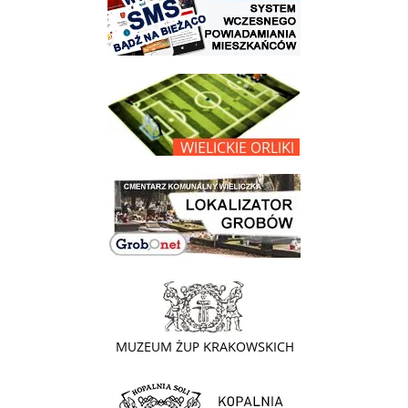
link do opisu projektu Wielickie Orliki
link do lokalizatora grobów na wielickim cmentarzu - grobnet
link do strony - Muzeum Żup Krakowskich Wieliczka
link do strony Kopalni Soli Wieliczka