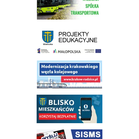
link do strony - projekty edukacyjne dofinansowane z Europejskiego
link do opisu projektu budowy linii kolejowej Krakow Rudzice
link do opisu aplikacji - BLISKO, Gmina Wieliczka w aplikacji Blisko
link do strony systemu wczesnego ostrzegania mieszkańców SISMS