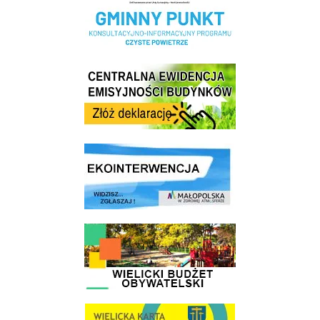
Centrala Ewidencja Emisyjności Budynków - złóż deklarację
link do strony ekointerwencja dot.- powietrza
link do strony - Wielicki Budżet Obywatelski
link do strony Wielicka Karta Aktywnego Seniora