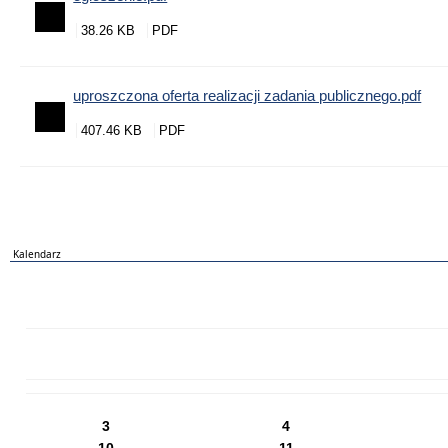
38.26 KB
uproszczona oferta realizacji zadania publicznego.pdf
407.46 KB
Kalendarz
PN
WT
ŚR
CZ
PI
SO
NI
3
4
10
11