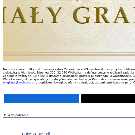
Na podstawie art. 19 a ust. 3 ustawy z dnia 24 kwietnia 2003 r. o działalności pożytku publiczne
z siedzibą w Mietniowie, Mietniów 320, 32-020 Wieliczka, na dofinansowanie realizacji zada
Zgodnie z treścią art. 19 a ust. 3 ustawy o działalności pożytku publicznego i o wolontariacie,
Wszelkie uwagi dotyczące oferty Fundacji Wspierania i Rozwoju Profondita, zamieszczonej poni
magistrat@wieliczka.eu
z dopiskiem: Uwagi do oferty na realizację zadania publicznego pt. „
Pliki do pobrania
ogłoszenie.pdf