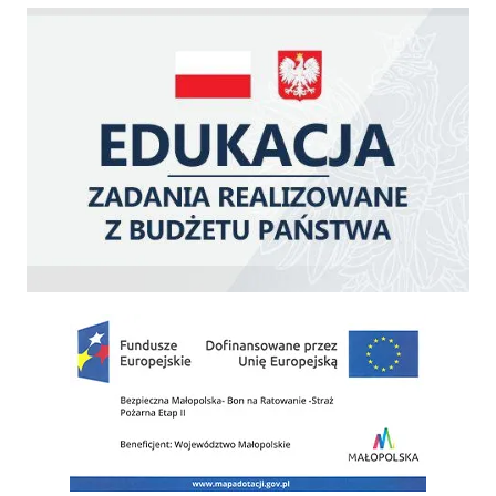
Edukacja - zadania realizowane z budżetu państwa
Zakup fabrycznie nowego, średniego samochodu ratowniczo-gaśniczego z napę