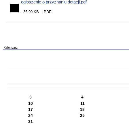
ogłoszenie o przyznaniu dotacji.pdf
35.99 KB
Kalendarz
PN
WT
ŚR
CZ
PI
SO
NI
3
4
10
11
17
18
24
25
31