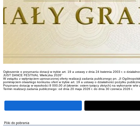
Ogłoszenie o przyznaniu dotacji w trybie art. 19 a ustawy z dnia 24 kwietnia 2003 r. o działaln
JUST DANCE FESTIVAL Wieliczka 2026”
W związku z wpłynięciem uproszczonej oferty realizacji zadania publicznego pn. „II Ogólnopo
pominięciem otwartego konkursu ofert w trybie art. 19 a ustawy o działalności pożytku publiczne
Przyznano dotację w wysokości 8 000,00 zł (słownie: osiem tysięcy złotych) na wykonanie w/w 
Termin realizacji zadania publicznego: od dnia 20 maja 2026 r. do dnia 30 czerwca 2026 r.
Pliki do pobrania