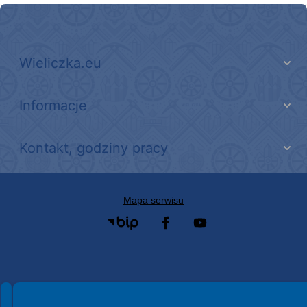
Wieliczka.eu
Informacje
Kontakt, godziny pracy
Mapa serwisu
Spełniamy standardy WCAG 2.2
Spełniamy standardy W3C