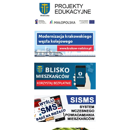
link do opisu projektu budowy linii kolejowej Krakow Rudzice
link do opisu aplikacji - BLISKO, Gmina Wieliczka w aplikacji Blisko
link do strony systemu wczesnego ostrzegania mieszkańców SISMS
link do opisu projektu Wielickie Orliki