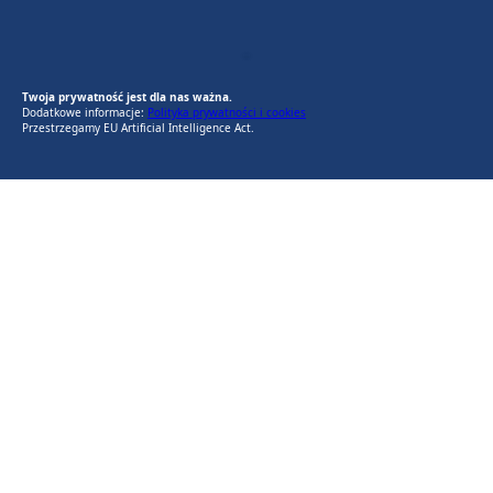
EU AI Act
RODO Zgodne
RODO przyjazne narzędzia
Twoja prywatność jest dla nas ważna.
Dodatkowe informacje:
Polityka prywatności i cookies
Przestrzegamy EU Artificial Intelligence Act.