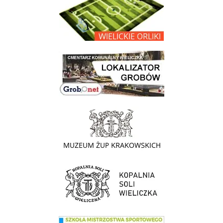
link do lokalizatora grobów na wielickim cmentarzu - grobnet
link do strony - Muzeum Żup Krakowskich Wieliczka
link do strony Kopalni Soli Wieliczka
link do SMS Wieliczka