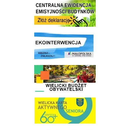
Centrala Ewidencja Emisyjności Budynków - złóż deklarację
link do strony ekointerwencja dot.- powietrza
link do strony - Wielicki Budżet Obywatelski
link do strony Wielicka Karta Aktywnego Seniora