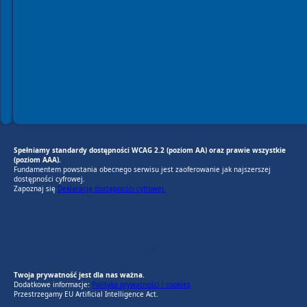
Spełniamy standardy dostępności WCAG 2.2 (poziom AA) oraz prawie wszystkie
(poziom AAA).
Fundamentem powstania obecnego serwisu jest zaoferowanie jak najszerszej
dostępności cyfrowej.
Zapoznaj się
Deklaracją dostępności cyfrowej.
EU AI Act
RODO Zgodne
RODO przyjazne narzędzia
Twoja prywatność jest dla nas ważna.
Dodatkowe informacje:
Polityka prywatności i cookies
Przestrzegamy EU Artificial Intelligence Act.