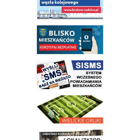
link do opisu aplikacji - BLISKO, Gmina Wieliczka w aplikacji Blisko
link do strony systemu wczesnego ostrzegania mieszkańców SISMS
link do opisu projektu Wielickie Orliki
link do lokalizatora grobów na wielickim cmentarzu - grobnet