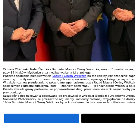
27 maja 2026 roku Rafał Ślęczka - Burmistrz Miasta i Gminy Wieliczka, wraz z Rówiński Lucj
trasy S7 Kraków–Myślenice oraz możliwe warianty jej przebiegu.
Podczas spotkania przedstawiciele
Miasto i Gmina Wieliczka
po raz kolejny jednoznacznie zapr
samorządu, sołtysów oraz przewodniczących zarządów osiedli, wyrażające kategoryczny sprze
W trakcie rozmów przedstawiono także dane zgromadzone przez Urząd Miasta i Gminy Wielicz
społecznych i infrastrukturalnych, które — zdaniem samorządu — jednoznacznie wskazują na kon
Przedstawiciele gminy podkreślili, że poprowadzenie drogi przez teren Wieliczki oznaczałoby
przyrodniczych.
Szczególne podziękowania skierowano do pracowników Wydziału Geodezji i Urbanistyki Urzędu
Samorząd Wieliczki liczy, że przekazane argumenty i materiały zostaną uwzględnione na dalsz
"Jako Burmistrz Miasta i Gminy Wieliczka będę konsekwentnie i stanowczo bronił interesu miesz