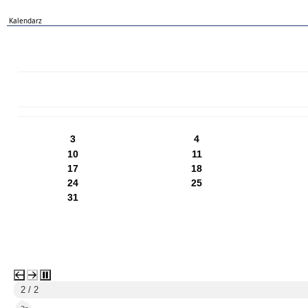
Kalendarz
PN
WT
ŚR
CZ
PI
SO
NI
3
4
10
11
17
18
24
25
31
2 / 2