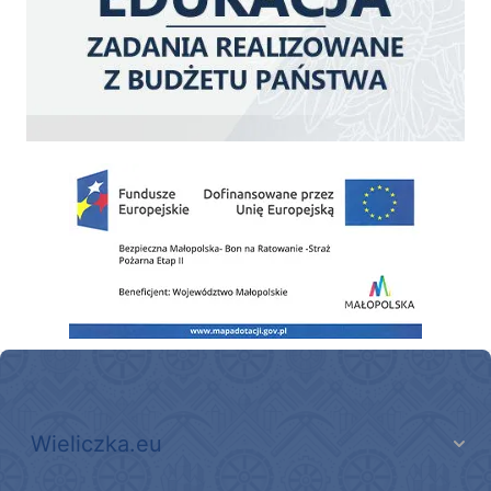
Zakup fabrycznie nowego, średniego samochodu ratowniczo-gaśniczego z napę
Wieliczka.eu