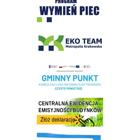
EKO-Team-Wieliczka
Realizacja Programu Czyste Powietrze w Gminie Wieliczka
Centrala Ewidencja Emisyjności Budynków - złóż deklarację
link do strony ekointerwencja dot.- powietrza