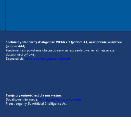
Spełniamy standardy dostępności WCAG 2.2 (poziom AA) oraz prawie wszystkie
(poziom AAA).
Fundamentem powstania obecnego serwisu jest zaoferowanie jak najszerszej
dostępności cyfrowej.
Zapoznaj się
Deklaracją dostępności cyfrowej.
EU AI Act
RODO Zgodne
RODO przyjazne narzędzia
Twoja prywatność jest dla nas ważna.
Dodatkowe informacje:
Polityka prywatności i cookies
Przestrzegamy EU Artificial Intelligence Act.