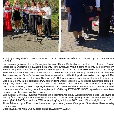
2 maja (piątek) 2026 r. Gmina Wieliczka zorganizowała w Koźmicach Wielkich przy Pomniku Żołn
w 2004 r.
Uroczystość prowadził z-ca Burmistrza Miasta i Gminy Wieliczka ds. społecznych Lucjan Rówińs
Małopolska Światowego Związku Żołnierzy Armii Krajowej, wraz z bratem, którzy tu przybyli pi
Strzeleckiej 2077 Kraków Związku Strzeleckiego (ZS) oraz harcerze ZHP Wieliczka z 2. Druży
Wielkich Kazimierzowi Windakowi, Poseł na Sejm RP Urszuli Ruseckiej, dowódcy Jednostki Strzele
Podstawowej im. Obrońców Westerplatte w Koźmicach Wielkich pod kierunkiem nauczycieli: Ren
za żołnierzy ZWZ-AK z Placówki „Sosna-Las”. Delegacje przed pomnikiem składały kwiaty i znicz
Elżbieta Sikorą, także członek KPW, komendant Straży Miejskiej w Wieliczce Kazimierz Hankus,
Kasprzyk, Marta Lelito, Jan Matzke, Michał Morawski, Zofia Prochwicz, Marian Sipióra, de
Adrianem Drzewim, Koło Gospodyń Wiejskich Koźmice Wielkie z przewodniczącą Dorotą Rachwa
koncertu utworów patriotycznych w wykonaniu Orkiestry KOŹMICE. KGW zaprosiło uczestników
widokach na Koźmice Wielkie i dalej.. .
Dziękujemy Sołtysowi Koźmic Wielkich za posprzątanie placu wokół pomnika przed uroczystoś
szczególnie wdzięczni jesteśmy właścicielowi działki, na której stoi pomnik, Tomaszowi Kurk
Kurka (1913-1997), członka KPW i jego kolegów, żołnierzy ZWZ –AK z Placówki „Sosna-Las”: po
Piotra Mitana, ppor. Franciszka Lembasa, ppor. Władysława Orła, ppor. Stanisława Poznańskie
Dziękujemy.
Opracowała Jadwiga Duda, członek nadzwyczajny ŚŻZAK