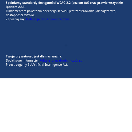
Spełniamy standardy dostępności WCAG 2.2 (poziom AA) oraz prawie wszystkie
(poziom AAA).
Fundamentem powstania obecnego serwisu jest zaoferowanie jak najszerszej
dostępności cyfrowej.
Zapoznaj się
Deklaracją dostępności cyfrowej.
EU AI Act
RODO Zgodne
RODO przyjazne narzędzia
Twoja prywatność jest dla nas ważna.
Dodatkowe informacje:
Polityka prywatności i cookies
Przestrzegamy EU Artificial Intelligence Act.