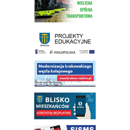
link do strony - projekty edukacyjne dofinansowane z Europejskiego
link do opisu projektu budowy linii kolejowej Krakow Rudzice
link do opisu aplikacji - BLISKO, Gmina Wieliczka w aplikacji Blisko
link do strony systemu wczesnego ostrzegania mieszkańców SISMS