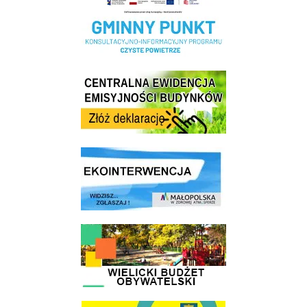
Centrala Ewidencja Emisyjności Budynków - złóż deklarację
link do strony ekointerwencja dot.- powietrza
link do strony - Wielicki Budżet Obywatelski
link do strony Wielicka Karta Aktywnego Seniora