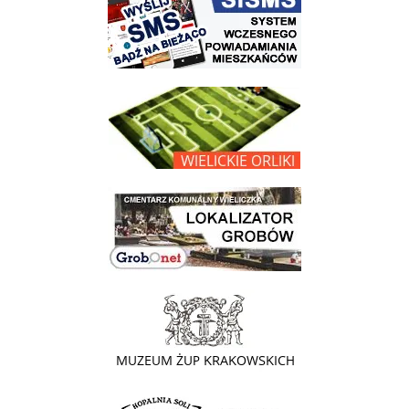
link do opisu projektu Wielickie Orliki
link do lokalizatora grobów na wielickim cmentarzu - grobnet
link do strony - Muzeum Żup Krakowskich Wieliczka
link do strony Kopalni Soli Wieliczka