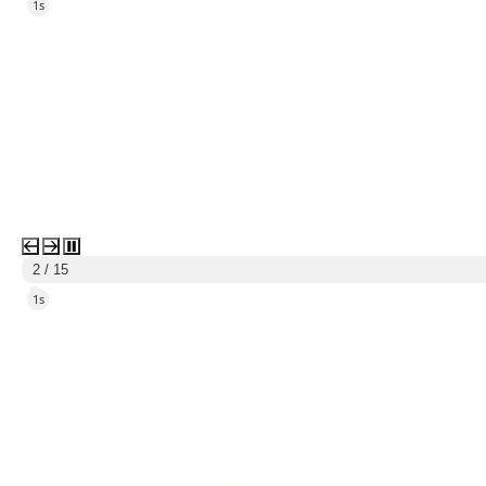
4s
3 / 15
4s