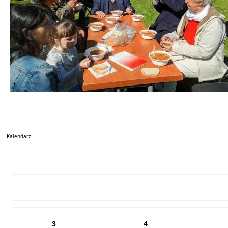
Kalendarz
PN
WT
ŚR
CZ
PI
SO
NI
3
4