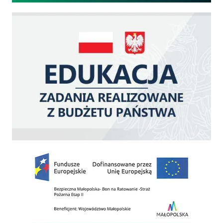
Edukacja - zadania realizowane z budżetu państwa
Zakup fabrycznie nowego, średniego samochodu ratowniczo-gaśniczego z napę