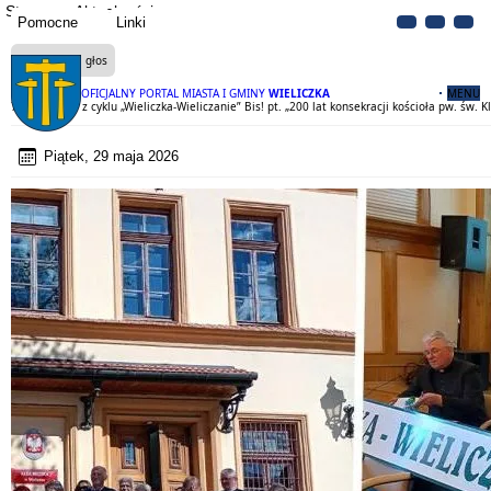
Strona
Aktualności
Pomocne
Linki
Czytaj na głos
OFICJALNY PORTAL MIASTA I GMINY
WIELICZKA
MENU
76 spotkanie z cyklu „Wieliczka-Wieliczanie” Bis! pt. „200 lat konsekracji kościoła pw. św
Piątek, 29 maja 2026