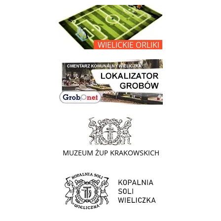
link do opisu projektu Wielickie Orliki
link do lokalizatora grobów na wielickim cmentarzu - grobnet
link do strony - Muzeum Żup Krakowskich Wieliczka
link do strony Kopalni Soli Wieliczka