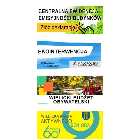
Centrala Ewidencja Emisyjności Budynków - złóż deklarację
link do strony ekointerwencja dot.- powietrza
link do strony - Wielicki Budżet Obywatelski
link do strony Wielicka Karta Aktywnego Seniora