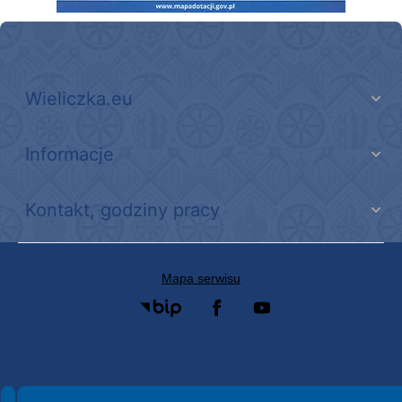
Wieliczka.eu
Informacje
Kontakt, godziny pracy
Mapa serwisu
Spełniamy standardy WCAG 2.2
Spełniamy standardy W3C