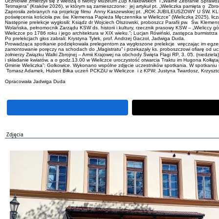
Uczniowie zmierzyli się z wiedzą o twórcy Muzeum Żup Krakowskich” i „Walne Zebranie Spraw
Tetmajera” (Kraków 2026), w którym są zamieszczone: jej artykuł pt. „Wieliczka pamięta o Zbro
Zaprosiła zebranych na projekcję filmu Anny Kaszewskiej pt. „ROK JUBILEUSZOWY U ŚW.
poświęcenia kościoła pw. św. Klemensa Papieża Męczennika w Wieliczce” (Wieliczka 2025), lic
Następnie prelekcje wygłosili: Ksiądz dr Wojciech Olszowski, proboszcz Parafii pw. Św. Kleme
Wolańska, pełnomocnik Zarządu KSW ds. historii i kultury, rzecznik prasowy KSW – „Wieliccy
Wieliczce po 1786 roku i jego architektura w XIX wieku.”; Lucjan Rówiński, zastępca burmistrz
Po prelekcjach głos zabrali: Krystyna Tylek, prof. Andrzej Gaczoł, Jadwiga Duda.
Prowadząca spotkanie podziękowała prelegentom za wygłoszone prelekcje wręczając im egzemp
zamontowanie poręczy na schodach do „Magistratu” i przekazały ks. proboszczowi ofiarę od uc
żołnierzy Związku Walki Zbrojnej – Armii Krajowej na obchody Święta Flagi RP, 3. 05. (niedzie
i składanie kwiatów, a o godz.13.00 w Wieliczce uroczystość otwarcia Traktu im Hugona Kołłąta
Gminie Wieliczka”: Golkowice. Wykonano wspólne zdjęcie uczestników spotkania. W spotkaniu
Tomasz Adamek, Hubert Biłka uczeń PCKZiU w Wieliczce i z KPW: Justyna Twardosz, Krzysztof 
Opracowała Jadwiga Duda
Zdjęcia