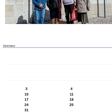
Kalendarz
PN
WT
ŚR
CZ
PI
SO
NI
3
4
10
11
17
18
24
25
31