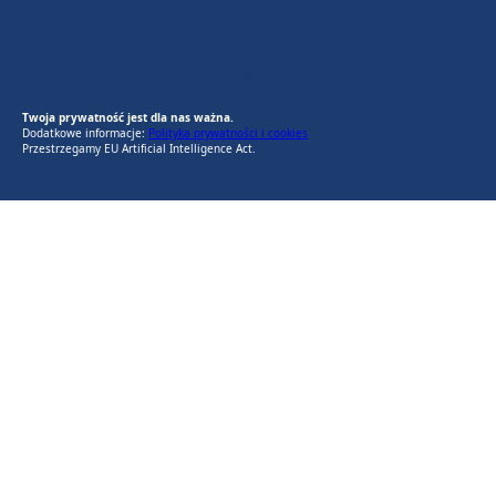
EU AI Act
RODO Zgodne
RODO przyjazne narzędzia
Twoja prywatność jest dla nas ważna.
Dodatkowe informacje:
Polityka prywatności i cookies
Przestrzegamy EU Artificial Intelligence Act.