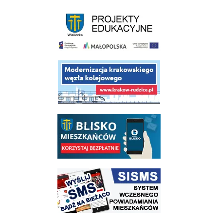
link do strony - projekty edukacyjne dofinansowane z Europejskiego
link do opisu projektu budowy linii kolejowej Krakow Rudzice
link do opisu aplikacji - BLISKO, Gmina Wieliczka w aplikacji Blisko
link do strony systemu wczesnego ostrzegania mieszkańców SISMS