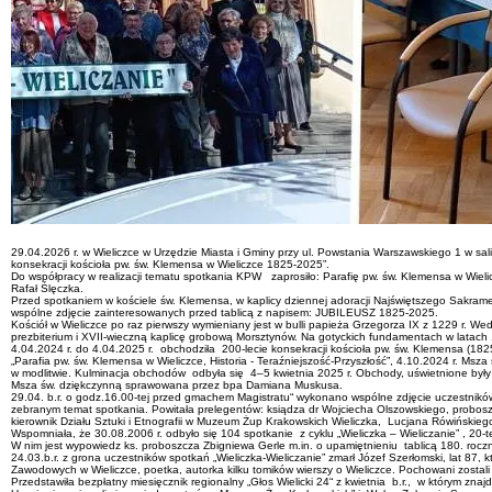
29.04.2026 r. w Wieliczce w Urzędzie Miasta i Gminy przy ul. Powstania Warszawskiego 1 w sali „
konsekracji kościoła pw. św. Klemensa w Wieliczce 1825-2025”.
Do współpracy w realizacji tematu spotkania KPW zaprosiło: Parafię pw. św. Klemensa w Wielic
Rafał Ślęczka.
Przed spotkaniem w kościele św. Klemensa, w kaplicy dziennej adoracji Najświętszego Sakram
wspólne zdjęcie zainteresowanych przed tablicą z napisem: JUBILEUSZ 1825-2025.
Kościół w Wieliczce po raz pierwszy wymieniany jest w bulli papieża Grzegorza IX z 1229 r. Wed
prezbiterium i XVII-wieczną kaplicę grobową Morsztynów. Na gotyckich fundamentach w latach 1
4.04.2024 r. do 4.04.2025 r. obchodziła 200-lecie konsekracji kościoła pw. św. Klemensa 
„Parafia pw. św. Klemensa w Wieliczce, Historia - Teraźniejszość-Przyszłość”, 4.10.2024 r. M
w modlitwie. Kulminacja obchodów odbyła się 4–5 kwietnia 2025 r. Obchody, uświetnione były 
Msza św. dziękczynną sprawowana przez bpa Damiana Muskusa.
29.04. b.r. o godz.16.00-tej przed gmachem Magistratu“ wykonano wspólne zdjęcie uczestników 7
zebranym temat spotkania. Powitała prelegentów: ksiądza dr Wojciecha Olszowskiego, proboszc
kierownik Działu Sztuki i Etnografii w Muzeum Żup Krakowskich Wieliczka, Lucjana Rówińskie
Wspomniała, że 30.08.2006 r. odbyło się 104 spotkanie z cyklu „Wieliczka – Wieliczanie” , 20-te
W nim jest wypowiedz ks. proboszcza Zbigniewa Gerle m.in. o upamiętnieniu tablicą 180. roczn
24.03.b.r. z grona uczestników spotkań „Wieliczka-Wieliczanie” zmarł Józef Szerłomski, lat 87
Zawodowych w Wieliczce, poetka, autorka kilku tomików wierszy o Wieliczce. Pochowani zosta
Przedstawiła bezpłatny miesięcznik regionalny „Głos Wielicki 24“ z kwietnia b.r., w którym znajdu