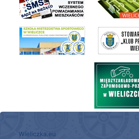
link do SMS Wieliczka
wieliczka-wieliczanie na bis
Międzyzakładowa Kasa Zapom
Wieliczka.eu