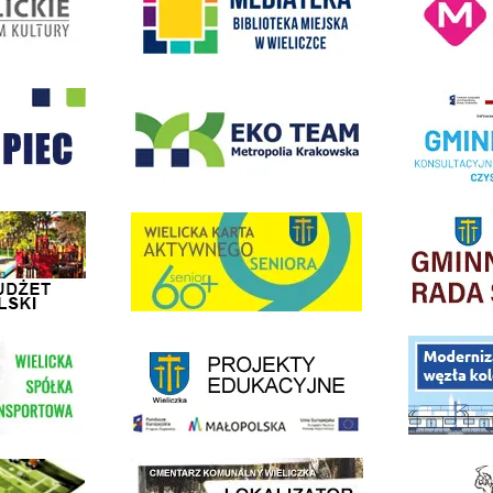
- Wieliczka
EKO-Team-Wieliczka
Realizacja Prog
dżet Obywatelski
link do strony G
link do strony Wielicka Karta Aktywnego Seniora
link do strony - projekty edukacyjne dofinansowane z Europejskiego
ółki Transportowej
link do opisu pr
link do lokalizatora grobów na wielickim cmentarzu - grobnet
kie Orliki
link do strony 