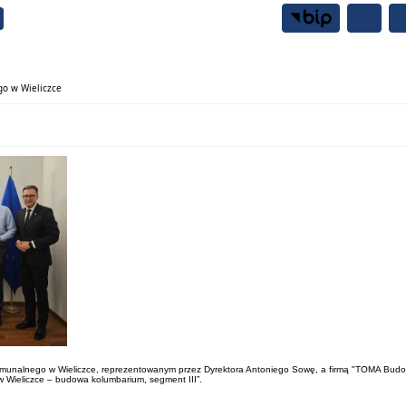
Samorząd
Mieszkańcy
o w Wieliczce
unalnego w Wieliczce, reprezentowanym przez Dyrektora Antoniego Sowę, a firmą "TOMA Budo
Wieliczce – budowa kolumbarium, segment III”.