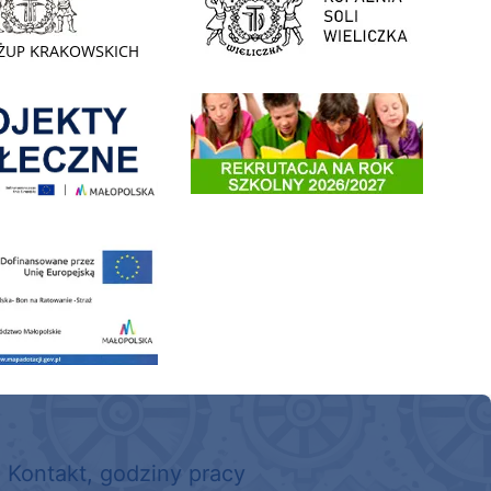
enia
Informacja o terminach rekrutacji na rok szkolny 2026/2
 nowego, średniego samochodu ratowniczo-gaśniczego z napędem 4x4 dla OSP Kokotów
Kontakt, godziny pracy