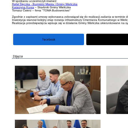
W spotkaniu uczestniczyli również:
Rafał Ślęczka - Burmistrz Miasta i Gminy Wieliczka
Katarzyna Kursa
– Skarbnik Gminy Wieliczka
Tomasz Ćwierz – firma "TOMA Budownictwo"
Zgodnie z zapisami umowy wykonawca zobowiązał się do realizacji zadania w terminie d
Inwestycja stanowi kolejny etap rozwoju infrastruktury Cmentarza Komunalnego w Wielic
Realizacja przedsięwzięcia wpisuje się w działania Gminy Wieliczka ukierunkowane na s
Facebook
portal X
Zdjęcia