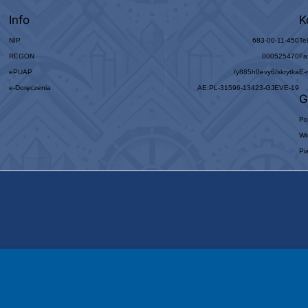
Info
K
NIP
683-00-11-450
Te
REGON
000525470
Fa
ePUAP
/y885h0evy6/skrytka
E-
e-Doręczenia
AE:PL-31596-13423-GJEVE-19
G
Po
Wt
Pi