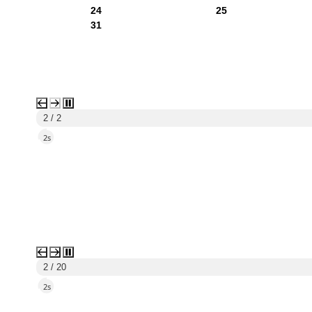
24
25
31
1 / 2
5s
3 / 20
5s