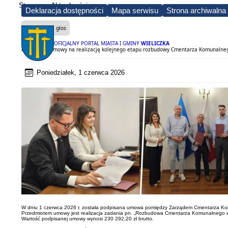
Strona
Aktualności
Deklaracja dostępności
Mapa serwisu
Strona archiwalna
Czytaj na głos
OFICJALNY PORTAL MIASTA I GMINY
WIELICZKA
Podpisanie umowy na realizację kolejnego etapu rozbudowy Cmentarza Komunalneg
Poniedziałek, 1 czerwca 2026
W dniu 1 czerwca 2026 r. została podpisana umowa pomiędzy Zarządem Cmentarza Kom
Przedmiotem umowy jest realizacja zadania pn. „Rozbudowa Cmentarza Komunalnego w 
Wartość podpisanej umowy wynosi 230 292,20 zł brutto.