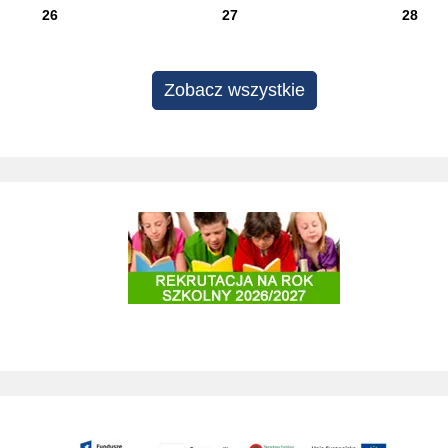
26
27
28
Zobacz wszystkie
Rekrutacja do szkół i przedszkoli 20
Zagospodarowanie terenu Stok pod Baranem na cele rekreacyjne