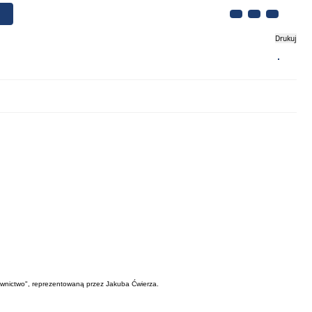
Drukuj
Biznes
Turystyka
Kontakt
wnictwo", reprezentowaną przez Jakuba Ćwierza.