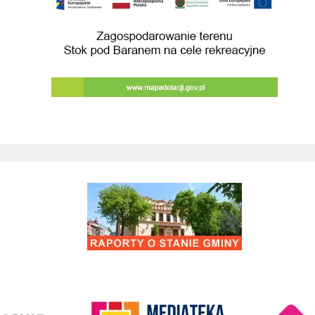
Raporty o stanie Gminy Wieliczka
Kino Wielicka M
entrum Kultury
link do strony Mediateka Biblioteka Miejska w Wieliczce