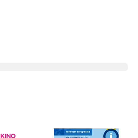
ediateka - zapraszamy
Punkt Obsługi Ekodoradcy Wieliczka