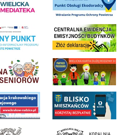
Centrala Ewidencja Emisyjności Budynków - złóż deklarac
ramu Czyste Powietrze w Gminie Wieliczka
minnej Rady Seniorow - Wieliczka
link do strony - Wielicka Karta Dużej Rodziny
 Funduszu Społecznego
link do opisu aplikacji - BLISKO, Gmina Wieliczka w aplika
ojektu budowy linii kolejowej Krakow Rudzice
- Muzeum Żup Krakowskich Wieliczka
link do strony Kopalni Soli Wieliczka