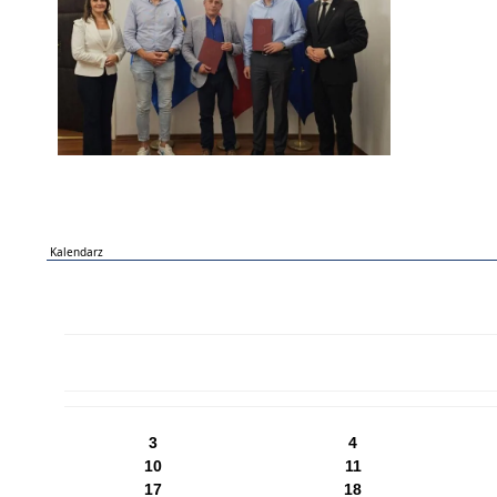
Kalendarz
PN
WT
ŚR
CZ
PI
SO
NI
3
4
10
11
17
18