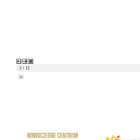
3 / 15
5s
link do strony Centrum Edukacyjno Rekreacyjne
link do strony - Wielickie C