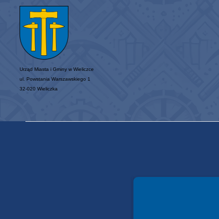
Urząd Miasta i Gminy w Wieliczce
ul. Powstania Warszawskiego 1
32-020 Wieliczka
Spełniamy standardy WCAG 2.2
Spełniamy standardy W3C