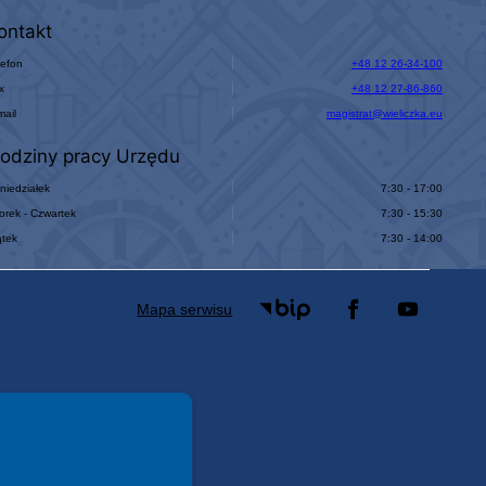
ontakt
lefon
+48 12 26-34-100
x
+48 12 27-86-860
mail
magistrat@wieliczka.eu
odziny pracy Urzędu
niedziałek
7:30 - 17:00
orek - Czwartek
7:30 - 15:30
ątek
7:30 - 14:00
Mapa serwisu