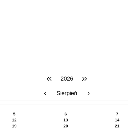
2026
poprzedni rok
następny rok
Sierpień
poprzedni miesiąc
następny miesiąc
5
6
7
12
13
14
19
20
21