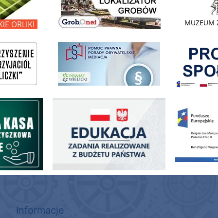
Pokonać ogranicz
pomoc prawna wieliczka
ogowo - Pożyczkowa
Edukacja - zadania realizowane z budżetu państwa
Zakup fabrycznie
Informacje