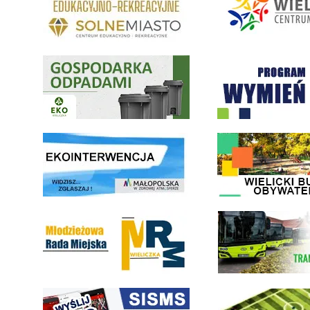
Gospodarka odpadami na terenie Miasta i Gminy Wieliczka
Program "Czyste Powietrze" 
link do strony ekointerwencja dot.- powietrza
link do strony - Wielicki Bu
Młodzieżowa Rada Miejska w Wieliczce
link do strony Wielickiej Sp
link do strony systemu wczesnego ostrzegania mieszkańców SISMS
link do opisu projektu Wielic