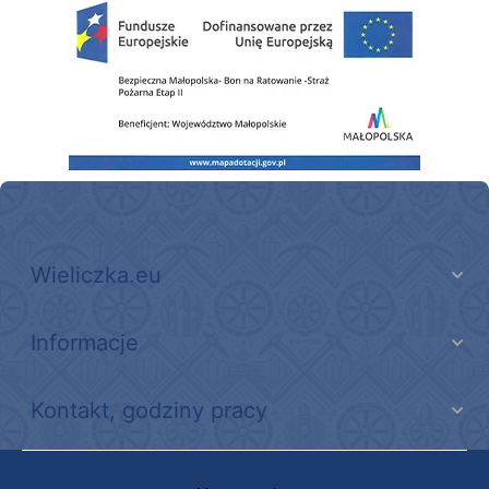
Zakup fabrycznie nowego, średniego samochodu ratowniczo-gaśniczego z napę
Wieliczka.eu
Informacje
Kontakt, godziny pracy