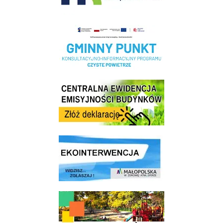
Realizacja Programu Czyste Powietrze w Gminie Wieliczka
Centrala Ewidencja Emisyjności Budynków - złóż deklarację
link do strony ekointerwencja dot.- powietrza
link do strony - Wielicki Budżet Obywatelski