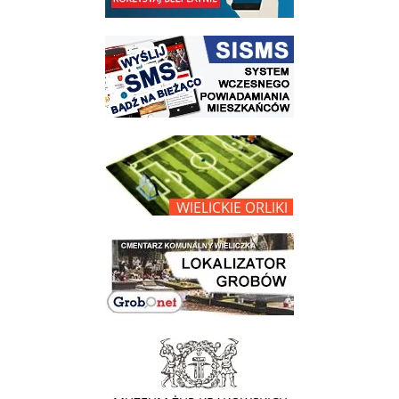
link do strony systemu wczesnego ostrzegania mieszkańców SISMS
link do opisu projektu Wielickie Orliki
link do lokalizatora grobów na wielickim cmentarzu - grobnet
link do strony - Muzeum Żup Krakowskich Wieliczka