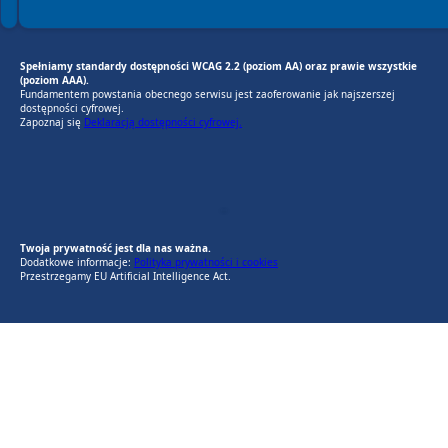
Spełniamy standardy dostępności WCAG 2.2 (poziom AA) oraz prawie wszystkie
(poziom AAA).
Fundamentem powstania obecnego serwisu jest zaoferowanie jak najszerszej
dostępności cyfrowej.
Zapoznaj się
Deklaracją dostępności cyfrowej.
EU AI Act
RODO Zgodne
RODO przyjazne narzędzia
Twoja prywatność jest dla nas ważna.
Dodatkowe informacje:
Polityka prywatności i cookies
Przestrzegamy EU Artificial Intelligence Act.