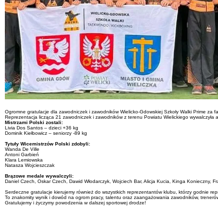
Ogromne gratulacje dla zawodniczek i zawodników Wielicko-Gdowskiej Szkoły Walki Prime za fan
Reprezentacja licząca 21 zawodniczek i zawodników z terenu Powiatu Wielickiego wywalczyła aż 
Mistrzami Polski zostali:
Livia Dos Santos – dzieci +36 kg
Dominik Kiełbowicz – seniorzy -89 kg
Tytuły Wicemistrzów Polski zdobyli:
Wanda De Ville
Antoni Garbień
Klara Lemiowska
Natasza Wojcieszczak
Brązowe medale wywalczyli:
Daniel Czech, Oskar Czech, Dawid Włodarczyk, Wojciech Bar, Alicja Kucia, Kinga Konieczny, Fr
Serdeczne gratulacje kierujemy również do wszystkich reprezentantów klubu, którzy godnie r
To znakomity wynik i dowód na ogrom pracy, talentu oraz zaangażowania zawodników, trenerów
Gratulujemy i życzymy powodzenia w dalszej sportowej drodze!