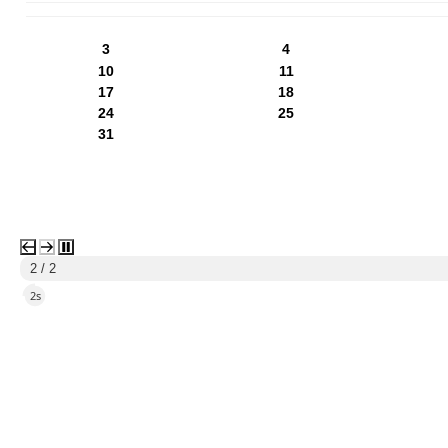
PN
WT
ŚR
CZ
PI
SO
NI
3
4
10
11
17
18
24
25
31
1 / 2
5s