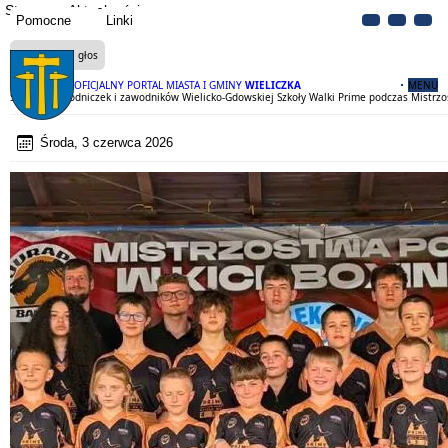
Strona
Aktualności
Pomocne
Linki
Czytaj na głos
OFICJALNY PORTAL MIASTA I GMINY
WIELICZKA
MENU
Sukcesy zawodniczek i zawodników Wielicko-Gdowskiej Szkoły Walki Prime podczas Mistrzo
Środa, 3 czerwca 2026