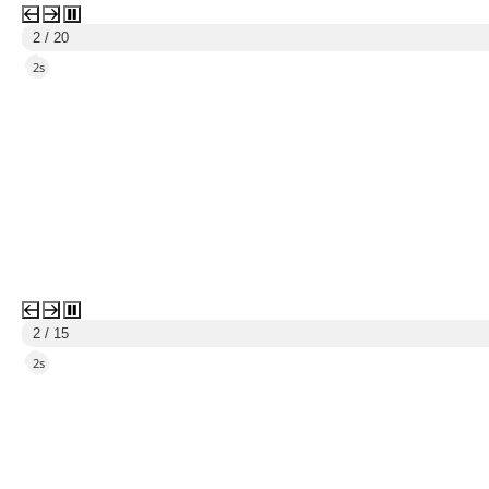
3 / 20
5s
3 / 15
5s