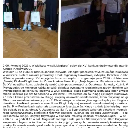
2.06. (wtorek) 2026 r. w Wieliczce w sali „Magistrat” odbył się XVI konkurs drużynowy dla uczn
Kindze”(Kraków1999).
W latach 1972-1983 dr Urszula Janicka-Krzywda, etnograf pracowała w Muzeum Żup Krakowskich W
w Wieliczce. Potem konkurs prowadziły: Dział Regionalny Powiatowej i Miejskiej Biblioteki Public
W bieżącym roku mamy XVI edycję konkursu w związku z przypadającym w 2026 r. Jubileuszem 2
„Świętej Kindze-Kingi i inne, inni” oraz konkurs literacki pt. „Moja legenda. Mój wiersz o św. Ki
Do XVI edycji konkursu zgłosiło się sześć szkół podstawowych z: Gorzkowa, Janowic, Koźmic Wi
Przystępując do konkursu każda ze szkół składała wymagane regulaminem zgody: dyrektor szkoł
Przystępująca do konkursu drużyna w WCK składała pracę plastyczną ilustrującą jeden z wize
stropie kościoła pw. św. Sebastiana w Wieliczce. Przedstawia on św. Kingę i jej męża Boles
z 1895 r. Obraz przedstawia św. Kingę, księżną krakowsko-sandomierską, która otrzymuje od gór
Obraz ten został namalowany przez F. Olesińskiego do ołtarza głównego w kaplicy św. Kingi w wi
ołówkiem i kredkami rysunek w aureoli św. Kingi, księżnej krakowsko-sandomierskiej z makie
ze Sz. P. w Podstolicach wykonały cztery prace ilustrujące św. Kingę - a dwie jako księżnę t
Nie opisały co to za obrazy?. Uczennice ze Sz. P. w Sygneczowie wykonały ołówkiem rysunek prz
rogu kartki narysowany pierścień z różowym oczkiem. Ilustruje on legendę „Solny skarb”. Te
kredkami św. Kingę, klaryskę trzymającą w dłoniach makietą klasztoru w Starym Sączu – w tle
2.06.b.r. o godz.8.15 w sali „Magistrat” Jadwiga Duda, prezes Stowarzyszenia „Klub Przyjaciół
znajomości legend o św. Kindze i słowniczka pojęć górniczych, omówiła zasady konkursu zgo
punkty. Uczniowie rozwiązywali zadania przez godzinę. Komisja konkursowa w składzie: Jadw