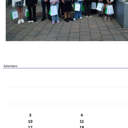
Kalendarz
PN
WT
ŚR
CZ
PI
SO
NI
3
4
10
11
17
18