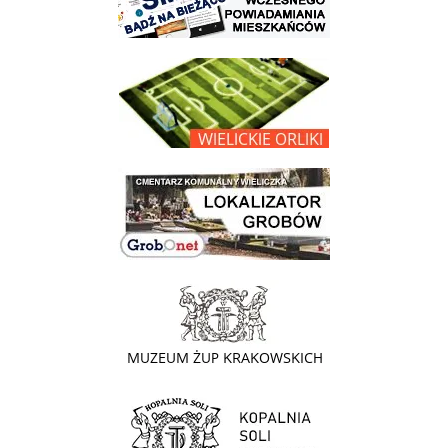
link do opisu projektu Wielickie Orliki
link do lokalizatora grobów na wielickim cmentarzu - grobnet
link do strony - Muzeum Żup Krakowskich Wieliczka
link do strony Kopalni Soli Wieliczka