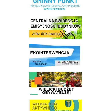
Centrala Ewidencja Emisyjności Budynków - złóż deklarację
link do strony ekointerwencja dot.- powietrza
link do strony - Wielicki Budżet Obywatelski
link do strony Wielicka Karta Aktywnego Seniora