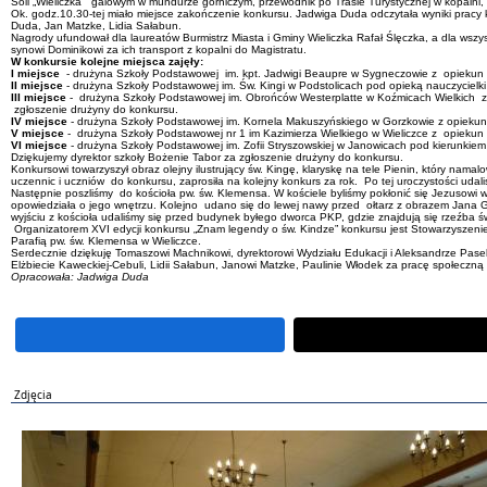
Soli „Wieliczka” galowym w mundurze górniczym, przewodnik po Trasie Turystycznej w kopalni, c
Ok. godz.10.30-tej miało miejsce zakończenie konkursu. Jadwiga Duda odczytała wyniki pracy 
Duda, Jan Matzke, Lidia Sałabun.
Nagrody ufundował dla laureatów Burmistrz Miasta i Gminy Wieliczka Rafał Ślęczka, a dla wsz
synowi Dominikowi za ich transport z kopalni do Magistratu.
W konkursie kolejne miejsca zajęły:
I miejsce
- drużyna Szkoły Podstawowej im. kpt. Jadwigi Beaupre w Sygneczowie z opiekun Ju
II miejsce
- drużyna Szkoły Podstawowej im. Św. Kingi w Podstolicach pod opieką nauczycielk
III miejsce
- drużyna Szkoły Podstawowej im. Obrońców Westerplatte w Koźmicach Wielkich z o
zgłoszenie drużyny do konkursu.
IV miejsce
- drużyna Szkoły Podstawowej im. Kornela Makuszyńskiego w Gorzkowie z opiekun P
V miejsce
- drużyna Szkoły Podstawowej nr 1 im Kazimierza Wielkiego w Wieliczce z opiekun J
VI miejsce
- drużyna Szkoły Podstawowej im. Zofii Stryszowskiej w Janowicach pod kierunkie
Dziękujemy dyrektor szkoły Bożenie Tabor za zgłoszenie drużyny do konkursu.
Konkursowi towarzyszył obraz olejny ilustrujący św. Kingę, klaryskę na tele Pienin, który n
uczennic i uczniów do konkursu, zaprosiła na kolejny konkurs za rok. Po tej uroczystości udal
Następnie poszliśmy do kościoła pw. św. Klemensa. W kościele byliśmy pokłonić się Jezusowi w 
opowiedziała o jego wnętrzu. Kolejno udano się do lewej nawy przed ołtarz z obrazem Jana Gałus
wyjściu z kościoła udaliśmy się przed budynek byłego dworca PKP, gdzie znajdują się rzeźba św
Organizatorem XVI edycji konkursu „Znam legendy o św. Kindze” konkursu jest Stowarzyszenie 
Parafią pw. św. Klemensa w Wieliczce.
Serdecznie dziękuję Tomaszowi Machnikowi, dyrektorowi Wydziału Edukacji i Aleksandrze Pas
Elżbiecie Kaweckiej-Cebuli, Lidii Sałabun, Janowi Matzke, Paulinie Włodek za pracę społeczn
Opracowała: Jadwiga Duda
Zdjęcia