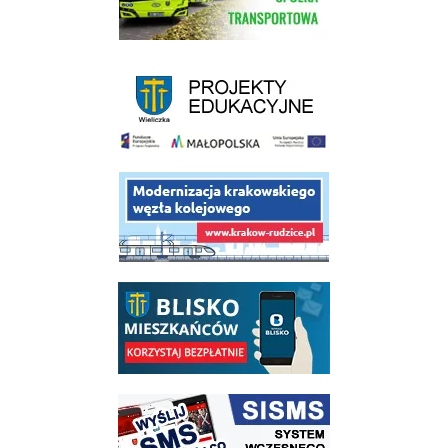
link do strony - projekty edukacyjne dofinansowane z Europejskiego
link do opisu projektu budowy linii kolejowej Krakow Rudzice
link do opisu aplikacji - BLISKO, Gmina Wieliczka w aplikacji Blisko
link do strony systemu wczesnego ostrzegania mieszkańców SISMS