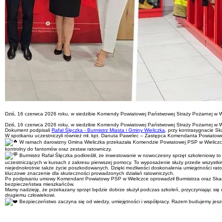
Dziś, 16 czerwca 2026 roku, w siedzibie Komendy Powiatowej Państwowej Straży Pożarnej w
Dziś, 16 czerwca 2026 roku, w siedzibie Komendy Powiatowej Państwowej Straży Pożarnej w
Dokument podpisali
Rafał Ślęczka - Burmistrz Miasta i Gminy Wieliczka
, przy kontrasygnacie S
W spotkaniu uczestniczyli również mł. kpt. Danuta Pawelec – Zastępca Komendanta Powiato
W ramach darowizny Gmina Wieliczka przekazała Komendzie Powiatowej PSP w Wieliczce spe
kontrolny do fantomów oraz zestaw ratowniczy.
Burmistrz Rafał Ślęczka podkreślił, że inwestowanie w nowoczesny sprzęt szkoleniowy t
uczestniczących w kursach z zakresu pierwszej pomocy. To wyposażenie służy przede wszystkim
niejednokrotnie także życie poszkodowanych. Dzięki możliwości doskonalenia umiejętności rat
kluczowe znaczenie dla skuteczności prowadzonych działań ratowniczych.
Po podpisaniu umowy Komendant Powiatowy PSP w Wieliczce oprowadził Burmistrza oraz Skarbni
bezpieczeństwa mieszkańców.
Mamy nadzieję, że przekazany sprzęt będzie dobrze służył podczas szkoleń, przyczyniając si
drugiemu człowiekowi.
Bezpieczeństwo zaczyna się od wiedzy, umiejętności i współpracy. Razem budujemy jeszc