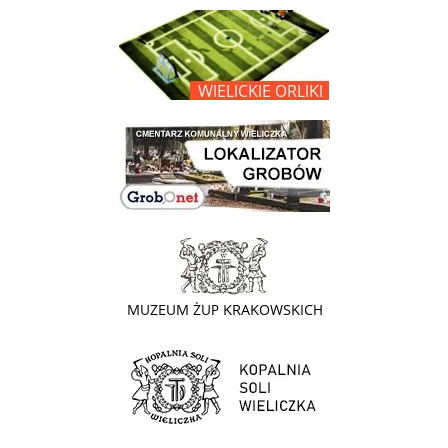
link do opisu projektu Wielickie Orliki
link do lokalizatora grobów na wielickim cmentarzu - grobnet
link do strony - Muzeum Żup Krakowskich Wieliczka
link do strony Kopalni Soli Wieliczka