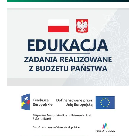
Edukacja - zadania realizowane z budżetu państwa
Zakup fabrycznie nowego, średniego samochodu ratowniczo-gaśniczego z napę