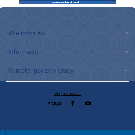
Wieliczka.eu
Informacje
Kontakt, godziny pracy
Mapa serwisu
Spełniamy standardy WCAG 2.2
Spełniamy standardy W3C