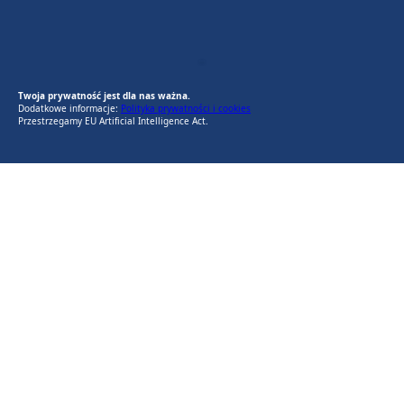
EU AI Act
RODO Zgodne
RODO przyjazne narzędzia
Twoja prywatność jest dla nas ważna.
Dodatkowe informacje:
Polityka prywatności i cookies
Przestrzegamy EU Artificial Intelligence Act.