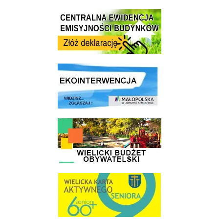
Centrala Ewidencja Emisyjności Budynków - złóż deklarację
link do strony ekointerwencja dot.- powietrza
link do strony - Wielicki Budżet Obywatelski
link do strony Wielicka Karta Aktywnego Seniora