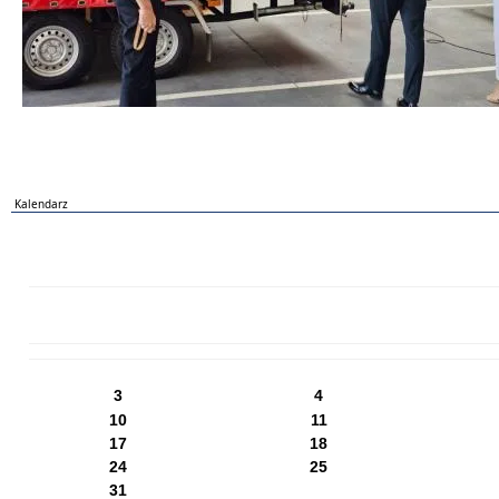
Kalendarz
PN
WT
ŚR
CZ
PI
SO
NI
3
4
10
11
17
18
24
25
31