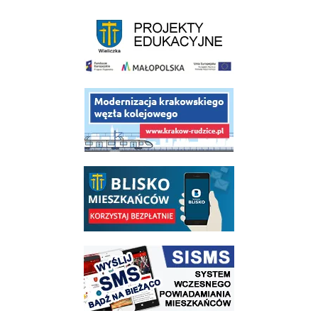
link do strony - projekty edukacyjne dofinansowane z Europejskiego
link do opisu projektu budowy linii kolejowej Krakow Rudzice
link do opisu aplikacji - BLISKO, Gmina Wieliczka w aplikacji Blisko
link do strony systemu wczesnego ostrzegania mieszkańców SISMS