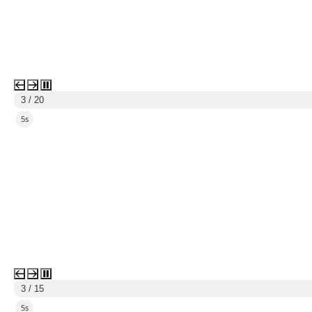
3 / 20
4s
3 / 15
4s