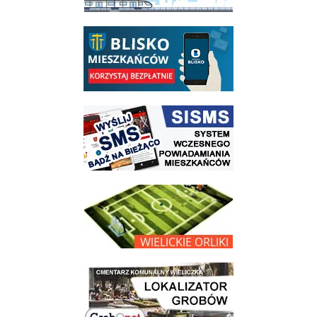
link do opisu aplikacji - BLISKO, Gmina Wieliczka w aplikacji Blisko
link do strony systemu wczesnego ostrzegania mieszkańców SISMS
link do opisu projektu Wielickie Orliki
link do lokalizatora grobów na wielickim cmentarzu - grobnet