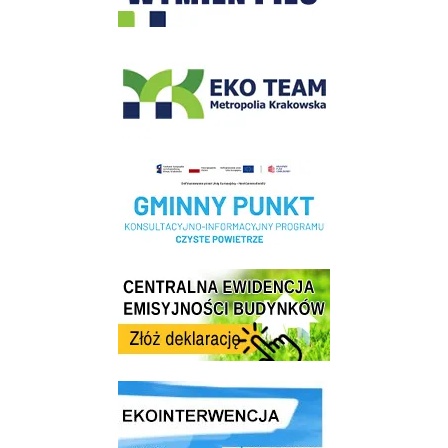
EKO-Team-Wieliczka
Realizacja Programu Czyste Powietrze w Gminie Wieliczka
Centrala Ewidencja Emisyjności Budynków - złóż deklarację
link do strony ekointerwencja dot.- powietrza