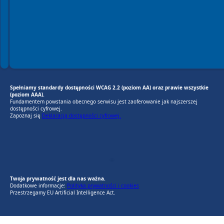
Spełniamy standardy dostępności WCAG 2.2 (poziom AA) oraz prawie wszystkie
(poziom AAA).
Fundamentem powstania obecnego serwisu jest zaoferowanie jak najszerszej
dostępności cyfrowej.
Zapoznaj się
Deklaracją dostępności cyfrowej.
EU AI Act
RODO Zgodne
RODO przyjazne narzędzia
Twoja prywatność jest dla nas ważna.
Dodatkowe informacje:
Polityka prywatności i cookies
Przestrzegamy EU Artificial Intelligence Act.