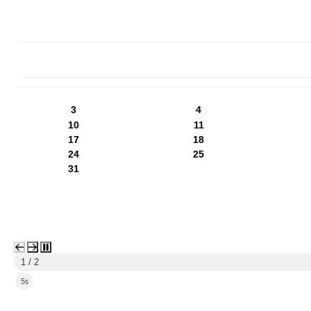
PN
WT
ŚR
CZ
PI
SO
NI
3
4
10
11
17
18
24
25
31
1 / 2
4s