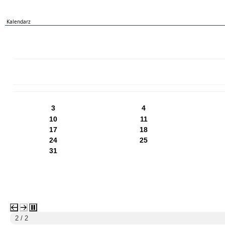
Kalendarz
PN
WT
ŚR
CZ
PI
SO
NI
3
4
10
11
17
18
24
25
31
2 / 2