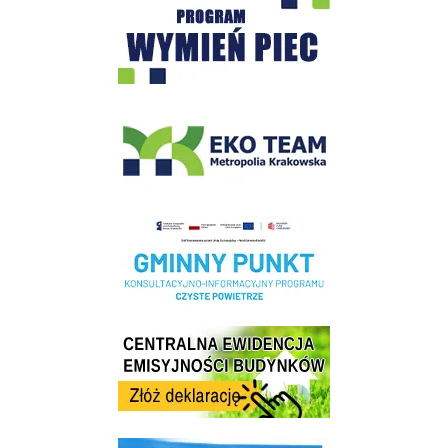
EKO-Team-Wieliczka
Realizacja Programu Czyste Powietrze w Gminie Wieliczka
Centrala Ewidencja Emisyjności Budynków - złóż deklarację
link do strony ekointerwencja dot.- powietrza