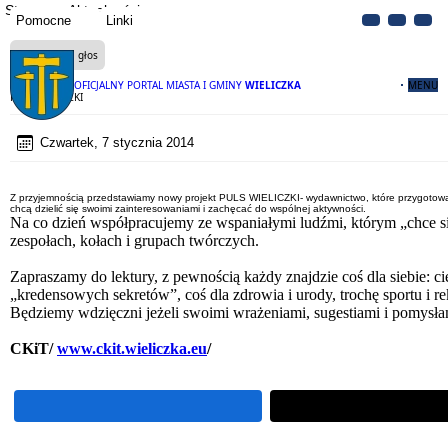
Strona
Aktualności
Pomocne
Linki
Czytaj na głos
OFICJALNY PORTAL MIASTA I GMINY
WIELICZKA
MENU
PULS WIELICZKI
Czwartek, 7 stycznia 2014
Z przyjemnością przedstawiamy nowy projekt PULS WIELICZKI- wydawnictwo, które przygotowaliś
chcą dzielić się swoimi zainteresowaniami i zachęcać do wspólnej aktywności.
Na co dzień współpracujemy ze wspaniałymi ludźmi, którym „chce się c
zespołach, kołach i grupach twórczych.
Zapraszamy do lektury, z pewnością każdy znajdzie coś dla siebie: c
„kredensowych sekretów”, coś dla zdrowia i urody, trochę sportu i re
Będziemy wdzięczni jeżeli swoimi wrażeniami, sugestiami i pomys
CKiT/
www.ckit.wieliczka.eu
/