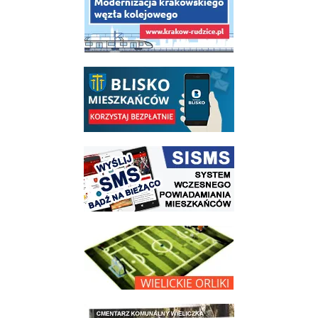
link do opisu aplikacji - BLISKO, Gmina Wieliczka w aplikacji Blisko
link do strony systemu wczesnego ostrzegania mieszkańców SISMS
link do opisu projektu Wielickie Orliki
link do lokalizatora grobów na wielickim cmentarzu - grobnet