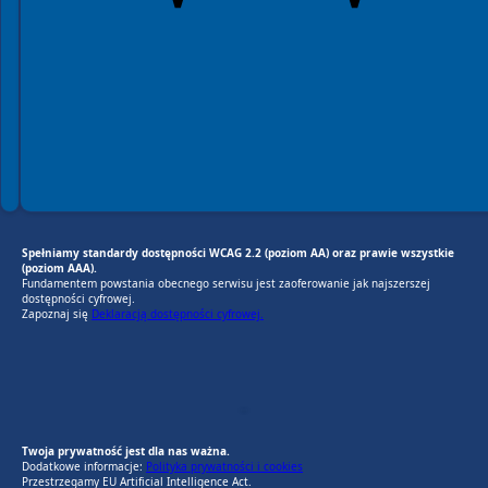
Spełniamy standardy dostępności WCAG 2.2 (poziom AA) oraz prawie wszystkie
(poziom AAA).
Fundamentem powstania obecnego serwisu jest zaoferowanie jak najszerszej
dostępności cyfrowej.
Zapoznaj się
Deklaracją dostępności cyfrowej.
EU AI Act
RODO Zgodne
RODO przyjazne narzędzia
Twoja prywatność jest dla nas ważna.
Dodatkowe informacje:
Polityka prywatności i cookies
Przestrzegamy EU Artificial Intelligence Act.