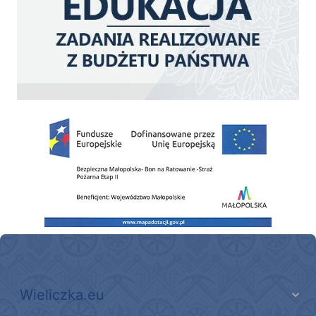
Zakup fabrycznie nowego, średniego samochodu ratowniczo-gaśniczego z napę
Wieliczka.eu