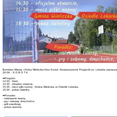
Burmistrz Miasta i Gminy Wieliczka Artur Kozioł, Stowarzyszenie Przyjaciół os. Lekarka zapras
29.09. - S O B O T A
➡Program:
12:00 - Start,
14:30 - oficjalne otwarcie,
15:30 - mecz piłki nożnej - Gmina Wieliczka vs Osiedle Lekarka,
18:30 - pokaz świetlny
➡Ponadto:
- malowanie twarzy,
- gry i zabawy, dmuchańce,
- grill osiedlowy,
- pokaz laserów.