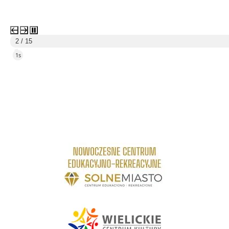
3 / 15
5s
link do strony Centrum Edukacyjno Rekreacyjne
link do strony - Wielickie Centrum Kultury