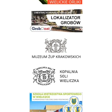
link do lokalizatora grobów na wielickim cmentarzu - grobnet
link do strony - Muzeum Żup Krakowskich Wieliczka
link do strony Kopalni Soli Wieliczka
link do SMS Wieliczka