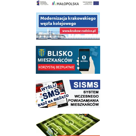
link do opisu projektu budowy linii kolejowej Krakow Rudzice
link do opisu aplikacji - BLISKO, Gmina Wieliczka w aplikacji Blisko
link do strony systemu wczesnego ostrzegania mieszkańców SISMS
link do opisu projektu Wielickie Orliki