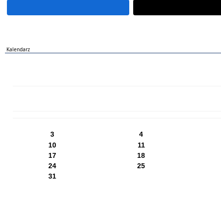
Kalendarz
PN
WT
ŚR
CZ
PI
SO
NI
3
4
10
11
17
18
24
25
31