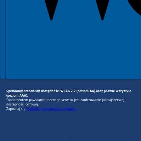
Spełniamy standardy dostępności WCAG 2.2 (poziom AA) oraz prawie wszystkie
(poziom AAA).
Fundamentem powstania obecnego serwisu jest zaoferowanie jak najszerszej
dostępności cyfrowej.
Zapoznaj się
Deklaracją dostępności cyfrowej.
EU AI Act
RODO Zgodne
RODO przyjazne narzędzia