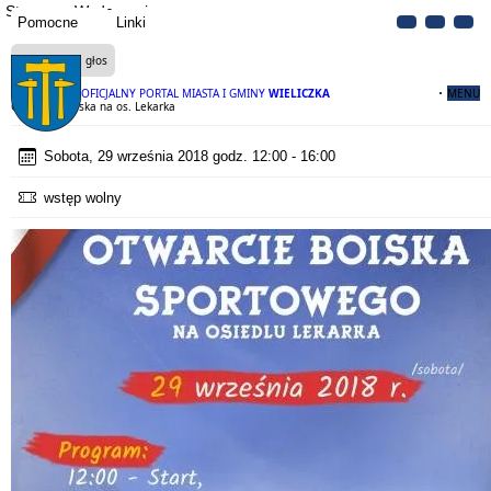
Strona
Wydarzenia
Pomocne
Linki
Czytaj na głos
OFICJALNY PORTAL MIASTA I GMINY
WIELICZKA
MENU
Otwarcie boiska na os. Lekarka
Sobota, 29 września 2018 godz. 12:00 - 16:00
wstęp wolny