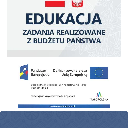
Zakup fabrycznie nowego, średniego samochodu ratowniczo-gaśniczego z napę