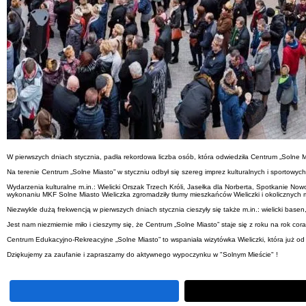
W pierwszych dniach stycznia, padła rekordowa liczba osób, która odwiedziła Centrum „Solne M
Na terenie Centrum „Solne Miasto” w styczniu odbył się szereg imprez kulturalnych i sportowych,
Wydarzenia kulturalne m.in.: Wielicki Orszak Trzech Króli, Jasełka dla Norberta, Spotkanie Nowo
wykonaniu MKF Solne Miasto Wieliczka zgromadziły tłumy mieszkańców Wieliczki i okolicznych 
Niezwykle dużą frekwencją w pierwszych dniach stycznia cieszyły się także m.in.: wielicki basen
Jest nam niezmiernie miło i cieszymy się, że Centrum „Solne Miasto” staje się z roku na rok cora
Centrum Edukacyjno-Rekreacyjne „Solne Miasto” to wspaniała wizytówka Wieliczki, która już od 
Dziękujemy za zaufanie i zapraszamy do aktywnego wypoczynku w "Solnym Mieście" !