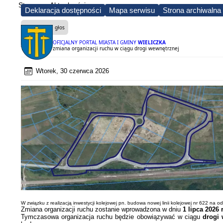
Strona
Aktualności
Deklaracja dostępności
Mapa serwisu
Strona archiwalna
Czytaj na głos
OFICJALNY PORTAL MIASTA I GMINY
WIELICZKA
Tymczasowa zmiana organizacji ruchu w ciągu drogi wewnętrznej
Wtorek, 30 czerwca 2026
W związku z realizacją inwestycji kolejowej pn. budowa nowej linii kolejowej nr 622 n
Zmiana organizacji ruchu zostanie wprowadzona w dniu
1 lipca 2026 
Tymczasowa organizacja ruchu będzie obowiązywać w ciągu
drogi 