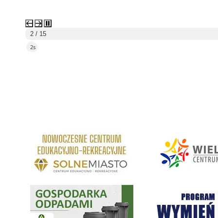
2 / 15
1s
link do strony Centrum Edukacyjno Rekreacyjne
link do strony - Wielickie C
Gospodarka odpadami na terenie Miasta i Gminy Wieliczka
Program "Czyste Powietrze" 