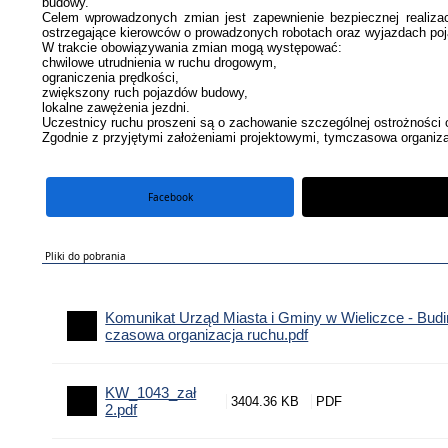
budowy.
Celem wprowadzonych zmian jest zapewnienie bezpiecznej realizac
ostrzegające kierowców o prowadzonych robotach oraz wyjazdach po
W trakcie obowiązywania zmian mogą występować:
chwilowe utrudnienia w ruchu drogowym,
ograniczenia prędkości,
zwiększony ruch pojazdów budowy,
lokalne zawężenia jezdni.
Uczestnicy ruchu proszeni są o zachowanie szczególnej ostrożności
Zgodnie z przyjętymi założeniami projektowymi, tymczasowa organiz
Facebook
portal X
Pliki do pobrania
Komunikat Urząd Miasta i Gminy w Wieliczce - Bud
czasowa organizacja ruchu.pdf
KW_1043_zał
3404.36 KB
2.pdf