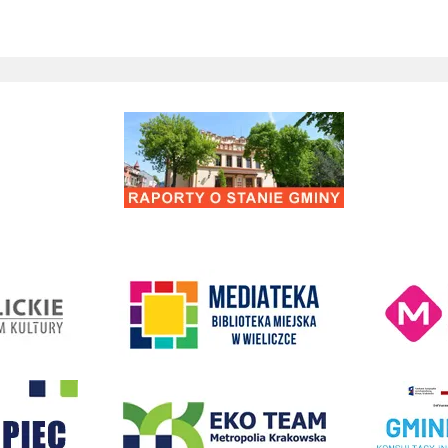
Raporty o stanie Gminy Wieliczka
Kino Wielicka M
entrum Kultury
link do strony Mediateka Biblioteka Miejska w Wieliczce
- Wieliczka
EKO-Team-Wieliczka
Realizacja Prog