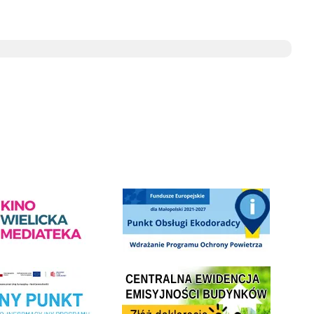
ediateka - zapraszamy
Punkt Obsługi Ekodoradcy Wieliczka
Centrala Ewidencja Emisyjności Budynków - złóż deklarac
ramu Czyste Powietrze w Gminie Wieliczka