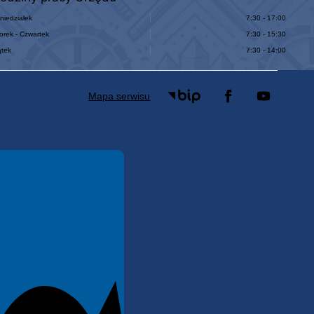
niedziałek
7:30 - 17:00
orek - Czwartek
7:30 - 15:30
ątek
7:30 - 14:00
Mapa serwisu