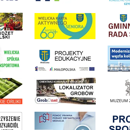
dżet Obywatelski
link do strony G
link do strony Wielicka Karta Aktywnego Seniora
link do strony - projekty edukacyjne dofinansowane z Europejskiego
ółki Transportowej
link do opisu pr
link do lokalizatora grobów na wielickim cmentarzu - grobnet
kie Orliki
link do strony 
Pokonać ogranicz
pomoc prawna wieliczka