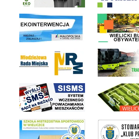
link do strony ekointerwencja dot.- powietrza
link do strony - Wielicki Bu
Młodzieżowa Rada Miejska w Wieliczce
link do strony Wielickiej Sp
link do strony systemu wczesnego ostrzegania mieszkańców SISMS
link do opisu projektu Wielic
link do SMS Wieliczka
wieliczka-wieliczanie na bis