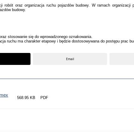
ji robót oraz organizacja ruchu pojazdów budowy. W ramach organizacji 
jazdów budowy.
 oraz stosowanie się do wprowadzonego oznakowania.
acja ruchu ma charakter etapowy i będzie dostosowywana do postępu prac b
Email
imex
568.95 KB