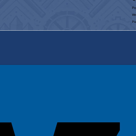
Po
Wt
Pi