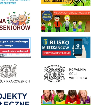
minnej Rady Seniorow - Wieliczka
link do strony - Wielicka Karta Dużej Rodziny
 Funduszu Społecznego
link do opisu aplikacji - BLISKO, Gmina Wieliczka w aplika
ojektu budowy linii kolejowej Krakow Rudzice
- Muzeum Żup Krakowskich Wieliczka
link do strony Kopalni Soli Wieliczka
enia
Informacja o terminach rekrutacji na rok szkolny 2026/2