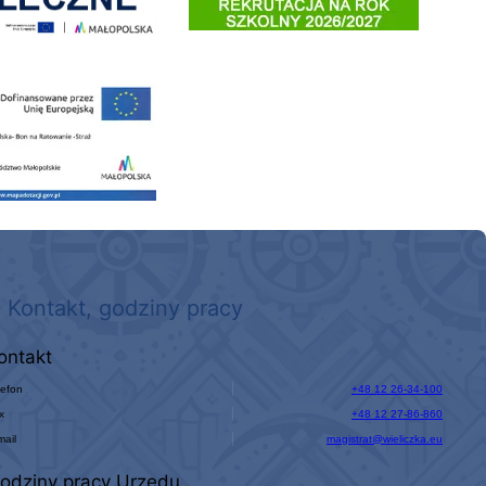
 nowego, średniego samochodu ratowniczo-gaśniczego z napędem 4x4 dla OSP Kokotów
Kontakt, godziny pracy
ontakt
lefon
+48 12 26-34-100
x
+48 12 27-86-860
mail
magistrat@wieliczka.eu
odziny pracy Urzędu