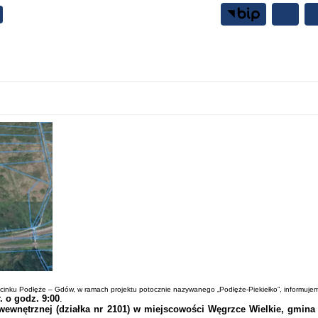
Samorząd
Mieszkańcy
a odcinku Podłęże – Gdów, w ramach projektu potocznie nazywanego „Podłęże-Piekiełko”, informuje
r. o godz. 9:00
.
wewnętrznej (działka nr 2101) w miejscowości Węgrzce Wielkie, gmina