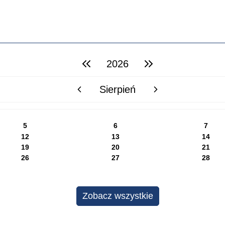
2026
poprzedni rok
następny rok
Sierpień
poprzedni miesiąc
następny miesiąc
5
6
7
12
13
14
19
20
21
26
27
28
Zobacz wszystkie