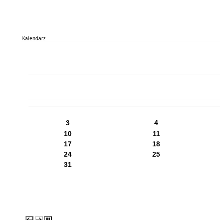
Kalendarz
PN
WT
ŚR
CZ
PI
SO
NI
3
4
10
11
17
18
24
25
31