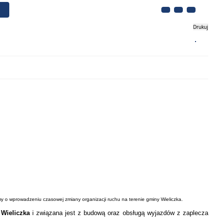
Drukuj
Biznes
Turystyka
Kontakt
my o wprowadzeniu czasowej zmiany organizacji ruchu na terenie gminy Wieliczka.
 Wieliczka
i związana jest z budową oraz obsługą wyjazdów z zaplecza