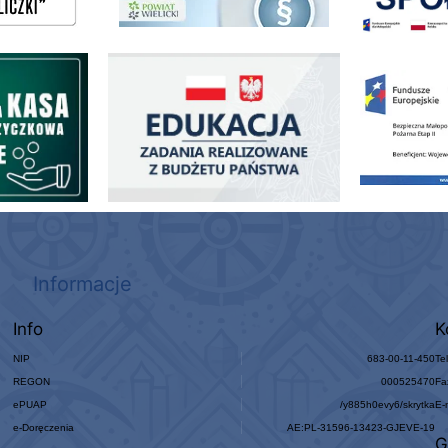
ogowo - Pożyczkowa
Edukacja - zadania realizowane z budżetu państwa
Zakup fabrycznie
Informacje
Info
K
NIP
683-00-11-450
Te
REGON
000525470
Fa
ePUAP
/y885h0evy6/skrytka
E-
e-Doręczenia
AE:PL-31596-13423-GJEVE-19
G