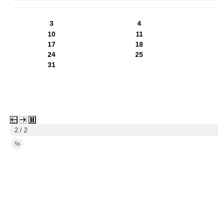
PN
WT
ŚR
CZ
PI
SO
NI
3
4
10
11
17
18
24
25
31
2 / 2
1s