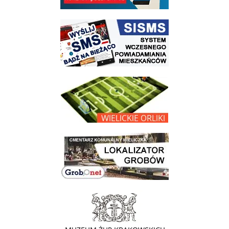
link do strony systemu wczesnego ostrzegania mieszkańców SISMS
link do opisu projektu Wielickie Orliki
link do lokalizatora grobów na wielickim cmentarzu - grobnet
link do strony - Muzeum Żup Krakowskich Wieliczka