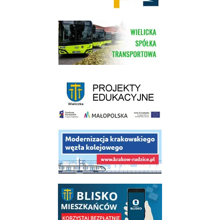
link do strony Wielickiej Spółki Transportowej
link do strony - projekty edukacyjne dofinansowane z Europejskiego
link do opisu projektu budowy linii kolejowej Krakow Rudzice
link do opisu aplikacji - BLISKO, Gmina Wieliczka w aplikacji Blisko