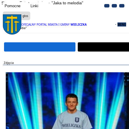
Strona
Fotoreportaże
"Jaka to melodia"
Pomocne
Linki
Czytaj na głos
OFICJALNY PORTAL MIASTA I GMINY
WIELICZKA
MENU
"Jaka to melodia"
Zdjęcia