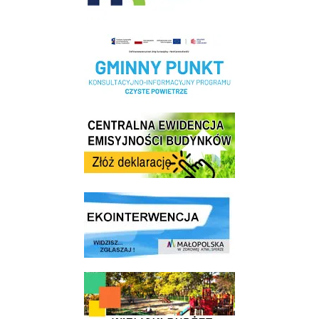
Realizacja Programu Czyste Powietrze w Gminie Wieliczka
Centrala Ewidencja Emisyjności Budynków - złóż deklarację
link do strony ekointerwencja dot.- powietrza
link do strony - Wielicki Budżet Obywatelski