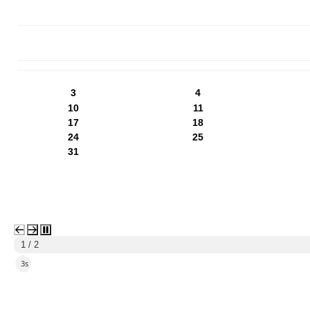
PN
WT
ŚR
CZ
PI
SO
NI
3
4
10
11
17
18
24
25
31
2 / 2
5s