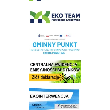
EKO-Team-Wieliczka
Realizacja Programu Czyste Powietrze w Gminie Wieliczka
Centrala Ewidencja Emisyjności Budynków - złóż deklarację
link do strony ekointerwencja dot.- powietrza