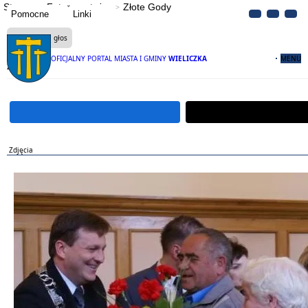
Strona
Fotoreportaże
Złote Gody
Pomocne
Linki
Czytaj na głos
OFICJALNY PORTAL MIASTA I GMINY
WIELICZKA
MENU
Złote Gody
Zdjęcia