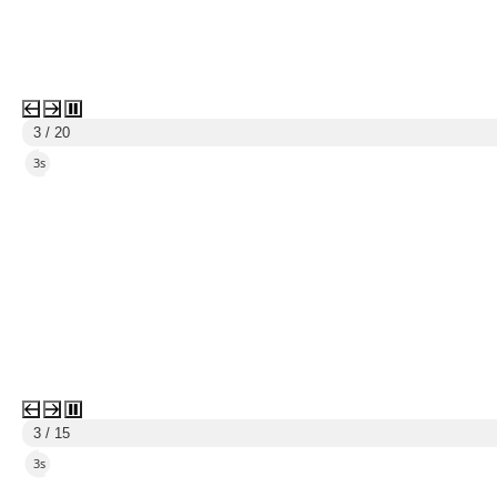
4 / 20
5s
4 / 15
5s