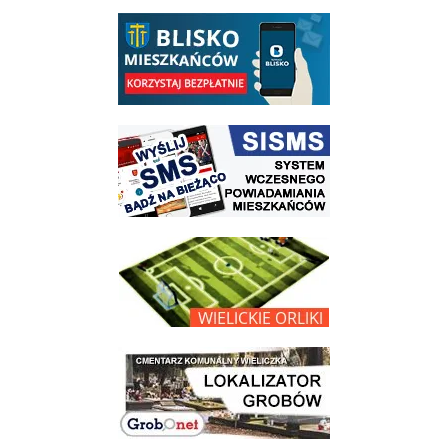
link do opisu aplikacji - BLISKO, Gmina Wieliczka w aplikacji Blisko
link do strony systemu wczesnego ostrzegania mieszkańców SISMS
link do opisu projektu Wielickie Orliki
link do lokalizatora grobów na wielickim cmentarzu - grobnet