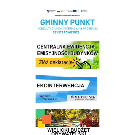
Realizacja Programu Czyste Powietrze w Gminie Wieliczka
Centrala Ewidencja Emisyjności Budynków - złóż deklarację
link do strony ekointerwencja dot.- powietrza
link do strony - Wielicki Budżet Obywatelski