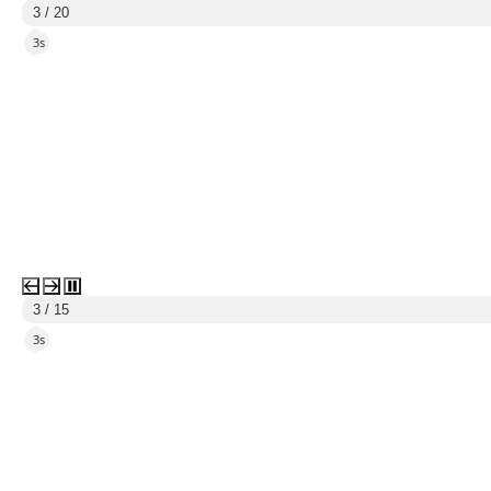
4 / 20
5s
4 / 15
5s