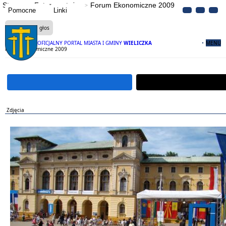
Strona
Fotoreportaże
Forum Ekonomiczne 2009
Pomocne
Linki
Czytaj na głos
OFICJALNY PORTAL MIASTA I GMINY
WIELICZKA
MENU
Forum Ekonomiczne 2009
Zdjęcia