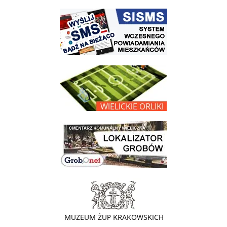
link do strony systemu wczesnego ostrzegania mieszkańców SISMS
link do opisu projektu Wielickie Orliki
link do lokalizatora grobów na wielickim cmentarzu - grobnet
link do strony - Muzeum Żup Krakowskich Wieliczka