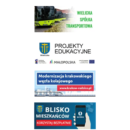
link do strony Wielickiej Spółki Transportowej
link do strony - projekty edukacyjne dofinansowane z Europejskiego
link do opisu projektu budowy linii kolejowej Krakow Rudzice
link do opisu aplikacji - BLISKO, Gmina Wieliczka w aplikacji Blisko