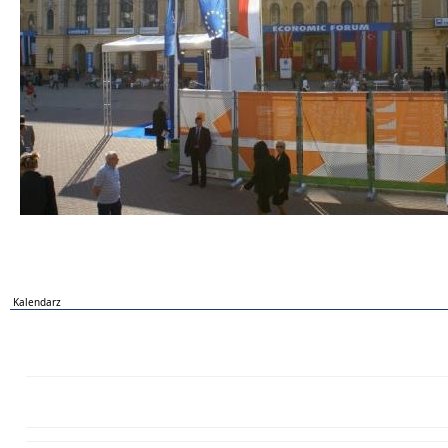
Kalendarz
PN
WT
ŚR
CZ
PI
SO
NI