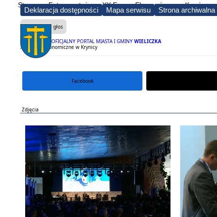
Strona
Fotoreportaże
XX Forum Ekonomiczne w Krynicy
Deklaracja dostępności
Mapa serwisu
Strona archiwalna
Czytaj na głos
OFICJALNY PORTAL MIASTA I GMINY
WIELICZKA
XX Forum Ekonomiczne w Krynicy
Facebook
portal X
Zdjęcia