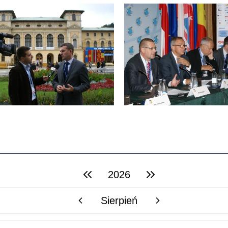
2026
poprzedni rok
następny rok
Sierpień
poprzedni miesiąc
następny miesiąc