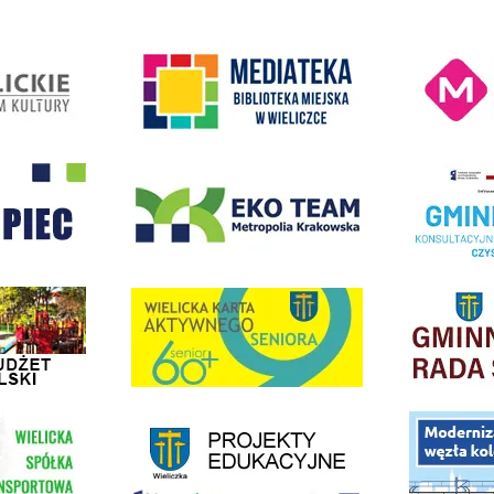
Kino Wielicka M
entrum Kultury
link do strony Mediateka Biblioteka Miejska w Wieliczce
- Wieliczka
EKO-Team-Wieliczka
Realizacja Prog
dżet Obywatelski
link do strony G
link do strony Wielicka Karta Aktywnego Seniora
link do strony - projekty edukacyjne dofinansowane z Europejskiego
ółki Transportowej
link do opisu pr