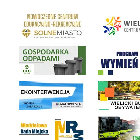
link do strony Centrum Edukacyjno Rekreacyjne
link do strony - Wielickie C
Gospodarka odpadami na terenie Miasta i Gminy Wieliczka
Program "Czyste Powietrze" 
link do strony ekointerwencja dot.- powietrza
link do strony - Wielicki Bu
Młodzieżowa Rada Miejska w Wieliczce
link do strony Wielickiej Sp