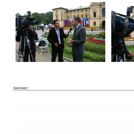
Kalendarz
PN
WT
ŚR
CZ
PI
SO
NI