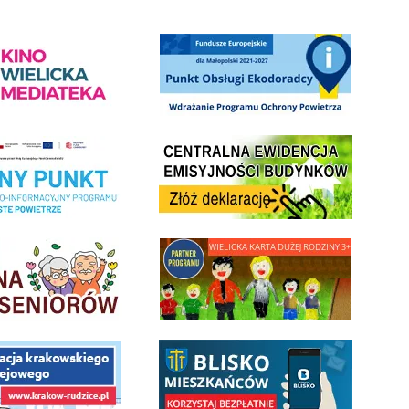
ediateka - zapraszamy
Punkt Obsługi Ekodoradcy Wieliczka
Centrala Ewidencja Emisyjności Budynków - złóż deklarac
ramu Czyste Powietrze w Gminie Wieliczka
minnej Rady Seniorow - Wieliczka
link do strony - Wielicka Karta Dużej Rodziny
 Funduszu Społecznego
link do opisu aplikacji - BLISKO, Gmina Wieliczka w aplika
ojektu budowy linii kolejowej Krakow Rudzice