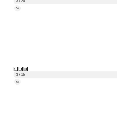
3 / 20
2s
3 / 15
2s