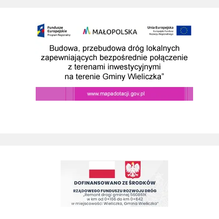
Budowa przebudowa drog prowadzacych do SAG w wieliczce
Remont drogi gminnej 560861K ul. Juliusza Słowackiego w Wieliczc