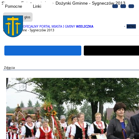
Strona
Fotoreportaże
Dożynki Gminne - Sygneczów 2013
Pomocne
Linki
Czytaj na głos
OFICJALNY PORTAL MIASTA I GMINY
WIELICZKA
MENU
Dożynki Gminne - Sygneczów 2013
Zdjęcia