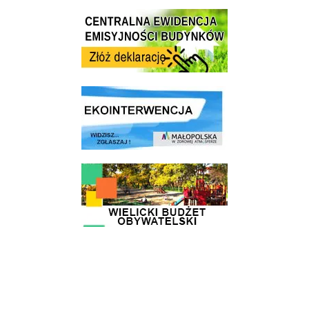
Centrala Ewidencja Emisyjności Budynków - złóż deklarację
link do strony ekointerwencja dot.- powietrza
link do strony - Wielicki Budżet Obywatelski
link do strony Wielicka Karta Aktywnego Seniora