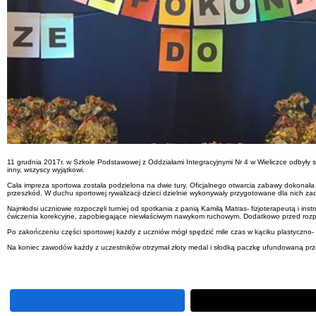
11 grudnia 2017r. w Szkole Podstawowej z Oddziałami Integracyjnymi Nr 4 w Wieliczce odbyły s
inny, wszyscy wyjątkowi.
Cała impreza sportowa została podzielona na dwie tury. Oficjalnego otwarcia zabawy dokonała 
przeszkód. W duchu sportowej rywalizacji dzieci dzielnie wykonywały przygotowane dla nich 
Najmłodsi uczniowie rozpoczęli turniej od spotkania z panią Kamilą Matras- fizjoterapeutą i inst
ćwiczenia korekcyjne, zapobiegające niewłaściwym nawykom ruchowym. Dodatkowo przed rozp
Po zakończeniu części sportowej każdy z uczniów mógł spędzić mile czas w kąciku plastyczno
Na koniec zawodów każdy z uczestników otrzymał złoty medal i słodką paczkę ufundowaną prz