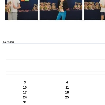
Kalendarz
PN
WT
ŚR
CZ
PI
SO
NI
3
4
10
11
17
18
24
25
31