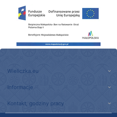
Zakup fabrycznie nowego, średniego samochodu ratowniczo-gaśniczego z napę
Wieliczka.eu
Informacje
Kontakt, godziny pracy