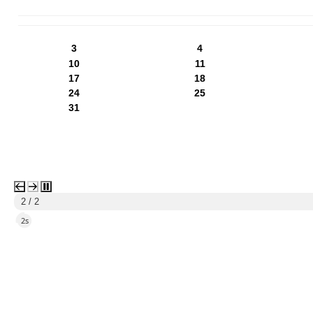
PN
WT
ŚR
CZ
PI
SO
NI
3
4
10
11
17
18
24
25
31
1 / 2
5s