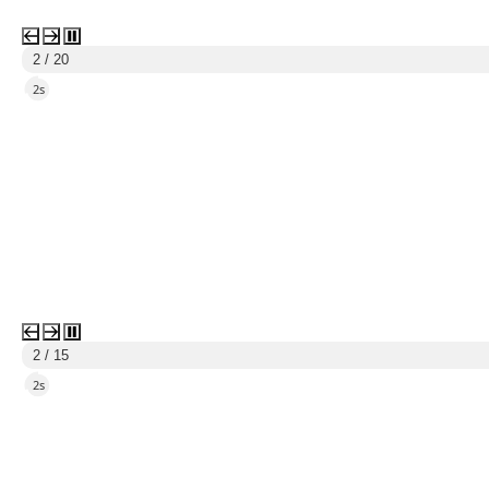
2 / 20
1s
2 / 15
1s