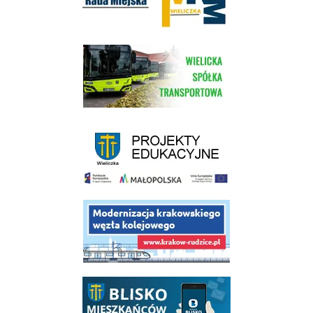
link do strony Wielickiej Spółki Transportowej
link do strony - projekty edukacyjne dofinansowane z Europejskiego
link do opisu projektu budowy linii kolejowej Krakow Rudzice
link do opisu aplikacji - BLISKO, Gmina Wieliczka w aplikacji Blisko