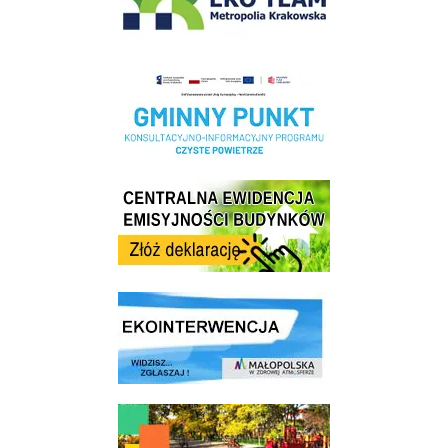
Realizacja Programu Czyste Powietrze w Gminie Wieliczka
Centrala Ewidencja Emisyjności Budynków - złóż deklarację
link do strony ekointerwencja dot.- powietrza
link do strony - Wielicki Budżet Obywatelski