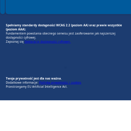
Spełniamy standardy dostępności WCAG 2.2 (poziom AA) oraz prawie wszystkie
(poziom AAA).
Fundamentem powstania obecnego serwisu jest zaoferowanie jak najszerszej
dostępności cyfrowej.
Zapoznaj się
Deklaracją dostępności cyfrowej.
EU AI Act
RODO Zgodne
RODO przyjazne narzędzia
Twoja prywatność jest dla nas ważna.
Dodatkowe informacje:
Polityka prywatności i cookies
Przestrzegamy EU Artificial Intelligence Act.