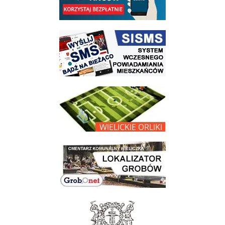
link do strony systemu wczesnego ostrzegania mieszkańców SISMS
link do opisu projektu Wielickie Orliki
link do lokalizatora grobów na wielickim cmentarzu - grobnet
link do strony - Muzeum Żup Krakowskich Wieliczka