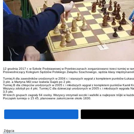
12 grudnia 2017 r. w Szkole Podstawowej w Przebieczanach zorganizowano trzeci turniej w ram
Przewodniczący Kolegium Sędziów Polskiego Związku Szachowego, sędzia klasy międzynarodow
Turniej A dla zawodników urodzonych w 2004 r. i starszych wygrał z kompletem punktów Łukasz
3 pkt. a Martyna Mól oraz Izabela Gajek po 2 pkt.
Turniej B dla chłopców urodzonych w 2005 r. i młodszych wygrał z kompletem punktów Kamil K
Wszyscy zdobyli po 4 pkt. Turniej C dla dziewcząt urodzonych w 2005 r. i młodszych wygrała N
3,5 pkt.
W trzech grupach zagrały 64 osoby. Wszyscy otrzymali soczki i wafelki a najlepsze trójki w każd
Początek turnieju o 15 45, planowane zakończenie około 1830.
Zdjęcia