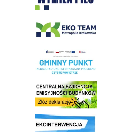
EKO-Team-Wieliczka
Realizacja Programu Czyste Powietrze w Gminie Wieliczka
Centrala Ewidencja Emisyjności Budynków - złóż deklarację
link do strony ekointerwencja dot.- powietrza