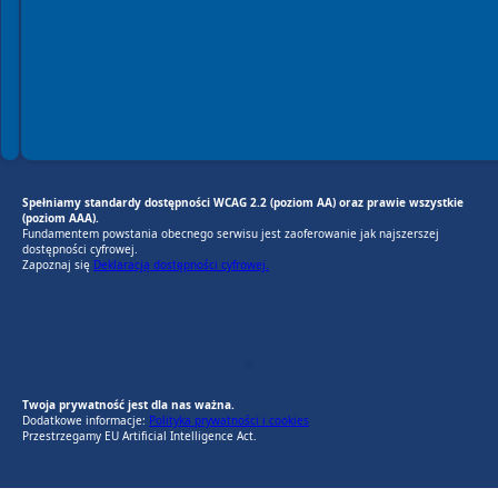
Spełniamy standardy dostępności WCAG 2.2 (poziom AA) oraz prawie wszystkie
(poziom AAA).
Fundamentem powstania obecnego serwisu jest zaoferowanie jak najszerszej
dostępności cyfrowej.
Zapoznaj się
Deklaracją dostępności cyfrowej.
EU AI Act
RODO Zgodne
RODO przyjazne narzędzia
Twoja prywatność jest dla nas ważna.
Dodatkowe informacje:
Polityka prywatności i cookies
Przestrzegamy EU Artificial Intelligence Act.