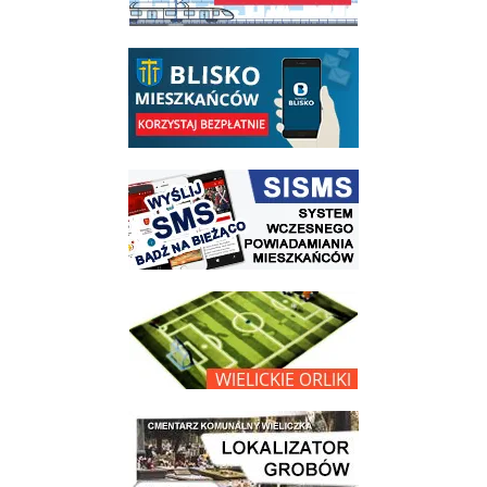
link do opisu aplikacji - BLISKO, Gmina Wieliczka w aplikacji Blisko
link do strony systemu wczesnego ostrzegania mieszkańców SISMS
link do opisu projektu Wielickie Orliki
link do lokalizatora grobów na wielickim cmentarzu - grobnet