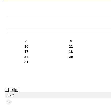
PN
WT
ŚR
CZ
PI
SO
NI
3
4
10
11
17
18
24
25
31
1 / 2
4s