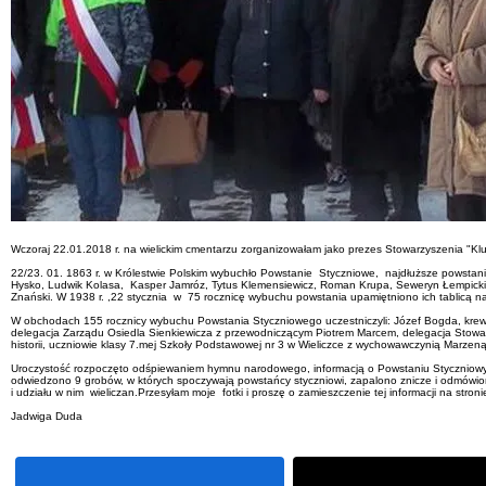
Wczoraj 22.01.2018 r. na wielickim cmentarzu zorganizowałam jako prezes Stowarzyszenia "Klub 
22/23. 01. 1863 r. w Królestwie Polskim wybuchło Powstanie Styczniowe, najdłuższe powstanie
Hysko, Ludwik Kolasa, Kasper Jamróz, Tytus Klemensiewicz, Roman Krupa, Seweryn Łempicki, K
Znański. W 1938 r. ,22 stycznia w 75 rocznicę wybuchu powstania upamiętniono ich tablic
W obchodach 155 rocznicy wybuchu Powstania Styczniowego uczestniczyli: Józef Bogda, krew
delegacja Zarządu Osiedla Sienkiewicza z przewodniczącym Piotrem Marcem, delegacja Stowar
historii, uczniowie klasy 7.mej Szkoły Podstawowej nr 3 w Wieliczce z wychowawczynią Marzen
Uroczystość rozpoczęto odśpiewaniem hymnu narodowego, informacją o Powstaniu Styczniowym. D
odwiedzono 9 grobów, w których spoczywają powstańcy styczniowi, zapalono znicze i odmówion
i udziału w nim wieliczan.Przesyłam moje fotki i proszę o zamieszczenie tej informacji na stron
Jadwiga Duda