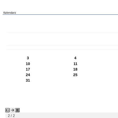
Kalendarz
PN
WT
ŚR
CZ
PI
SO
NI
3
4
10
11
17
18
24
25
31
1 / 2