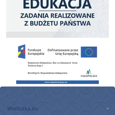
Zakup fabrycznie nowego, średniego samochodu ratowniczo-gaśniczego z napę
Wieliczka.eu