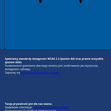
Spełniamy standardy dostępności WCAG 2.2 (poziom AA) oraz prawie wszystkie
(poziom AAA).
Fundamentem powstania obecnego serwisu jest zaoferowanie jak najszerszej
dostępności cyfrowej.
Zapoznaj się
Deklaracją dostępności cyfrowej.
EU AI Act
RODO Zgodne
RODO przyjazne narzędzia
Twoja prywatność jest dla nas ważna.
Dodatkowe informacje:
Polityka prywatności i cookies
Przestrzegamy EU Artificial Intelligence Act.