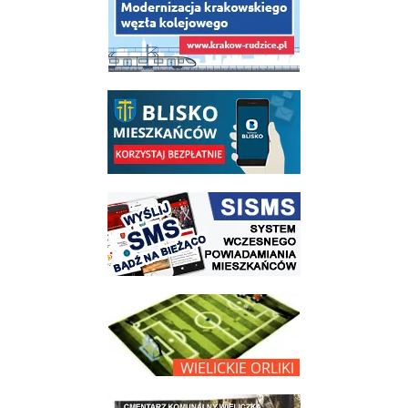
link do opisu aplikacji - BLISKO, Gmina Wieliczka w aplikacji Blisko
link do strony systemu wczesnego ostrzegania mieszkańców SISMS
link do opisu projektu Wielickie Orliki
link do lokalizatora grobów na wielickim cmentarzu - grobnet