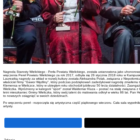
Nagroda Starosty Wielickiego - Perła Powiatu Wielickiego, została ustanowiona jako uhonorowa
wręczenia Pereł Powiatu Wielickiego za rok 2017, odbyła się 26 stycznia 2018 roku w Kampusie
Laureatką nagrody za wkład w rozwój kultury została Aleksandra Polak, związana z Niepołomic
właściciel firmy "Gawor Wędliny", który podczas podziękowań zadedykował nagrodę zmarłemu tyd
Klemensa w Wieliczce, który w ubiegłym roku obchodził jubileusz 50 lecia działalności. Zaan
Wieliczka. Wyróżniony w kategorii "sport" został Waldemar Kluza – postać na stałę związana 
letni mieszkaniec Gminy Wieliczka, który swój talent do malowania odkrył w wieku 86 lat. Pan
to nowszych osiągnięć w swoich dziedzinach.
Po wręczeniu pereł - rozpoczęła się artystyczna część piątkowego wieczoru. Cała sala wypeł
artysty.