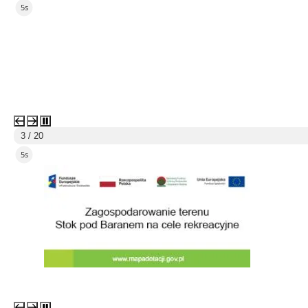
4s
3 / 20
4s