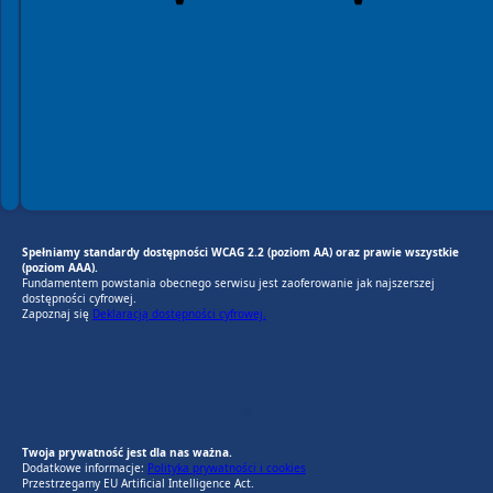
Spełniamy standardy dostępności WCAG 2.2 (poziom AA) oraz prawie wszystkie
(poziom AAA).
Fundamentem powstania obecnego serwisu jest zaoferowanie jak najszerszej
dostępności cyfrowej.
Zapoznaj się
Deklaracją dostępności cyfrowej.
EU AI Act
RODO Zgodne
RODO przyjazne narzędzia
Twoja prywatność jest dla nas ważna.
Dodatkowe informacje:
Polityka prywatności i cookies
Przestrzegamy EU Artificial Intelligence Act.