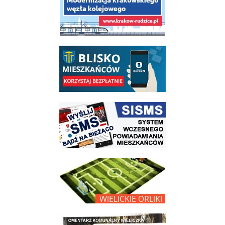
link do opisu aplikacji - BLISKO, Gmina Wieliczka w aplikacji Blisko
link do strony systemu wczesnego ostrzegania mieszkańców SISMS
link do opisu projektu Wielickie Orliki
link do lokalizatora grobów na wielickim cmentarzu - grobnet