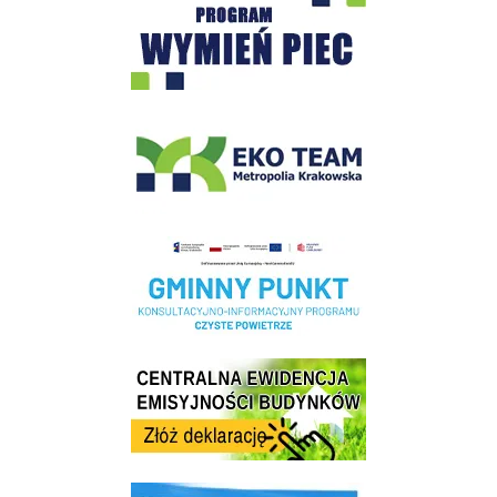
EKO-Team-Wieliczka
Realizacja Programu Czyste Powietrze w Gminie Wieliczka
Centrala Ewidencja Emisyjności Budynków - złóż deklarację
link do strony ekointerwencja dot.- powietrza