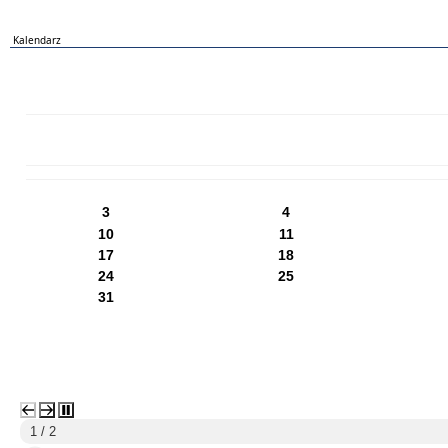
Kalendarz
PN
WT
ŚR
CZ
PI
SO
NI
3
4
10
11
17
18
24
25
31
1 / 2