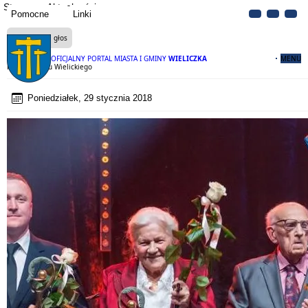
Strona
Aktualności
Pomocne
Linki
Czytaj na głos
OFICJALNY PORTAL MIASTA I GMINY
WIELICZKA
MENU
Perły Powiatu Wielickiego
Poniedziałek, 29 stycznia 2018