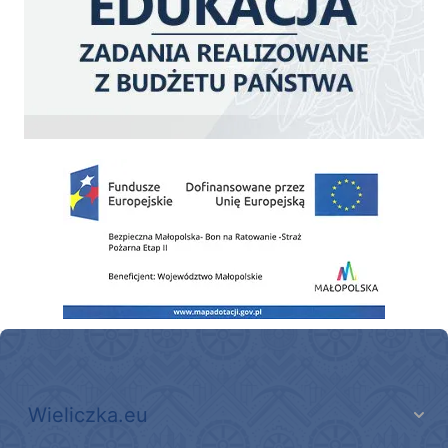
Zakup fabrycznie nowego, średniego samochodu ratowniczo-gaśniczego z napę
Wieliczka.eu