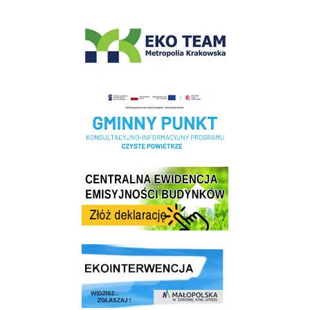
EKO-Team-Wieliczka
Realizacja Programu Czyste Powietrze w Gminie Wieliczka
Centrala Ewidencja Emisyjności Budynków - złóż deklarację
link do strony ekointerwencja dot.- powietrza