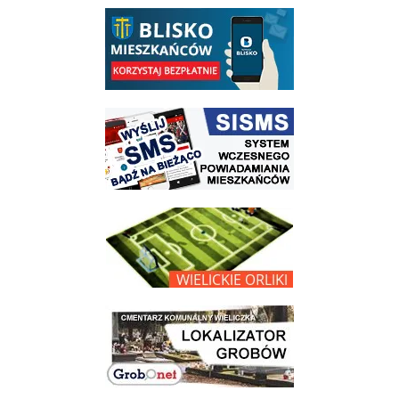
link do opisu aplikacji - BLISKO, Gmina Wieliczka w aplikacji Blisko
link do strony systemu wczesnego ostrzegania mieszkańców SISMS
link do opisu projektu Wielickie Orliki
link do lokalizatora grobów na wielickim cmentarzu - grobnet