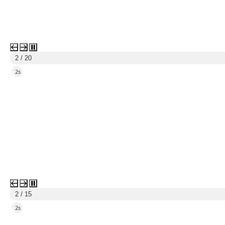
3 / 20
5s
3 / 15
5s