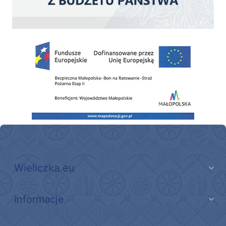
Zakup fabrycznie nowego, średniego samochodu ratowniczo-gaśniczego z napę
Wieliczka.eu
Informacje