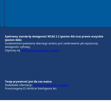
Spełniamy standardy dostępności WCAG 2.2 (poziom AA) oraz prawie wszystkie
(poziom AAA).
Fundamentem powstania obecnego serwisu jest zaoferowanie jak najszerszej
dostępności cyfrowej.
Zapoznaj się
Deklaracją dostępności cyfrowej.
EU AI Act
RODO Zgodne
RODO przyjazne narzędzia
Twoja prywatność jest dla nas ważna.
Dodatkowe informacje:
Polityka prywatności i cookies
Przestrzegamy EU Artificial Intelligence Act.