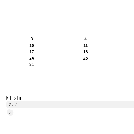
PN
WT
ŚR
CZ
PI
SO
NI
3
4
10
11
17
18
24
25
31
1 / 2
5s