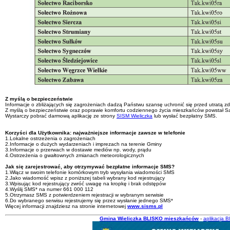
Z myślą o bezpieczeństwie
Informacje o zbliżających się zagrożeniach dadzą Państwu szansę uchronić się przed utratą zd
Z myślą o bezpieczeństwie oraz poprawie komfortu codziennego życia mieszkańców powstał 
Wystarczy pobrać darmową aplikację ze strony
SISM Wieliczka
lub wysłać bezpłatny SMS.
Korzyści dla Użytkownika: najważniejsze informacje zawsze w telefonie
1.Lokalne ostrzeżenia o zagrożeniach
2.Informacje o dużych wydarzeniach i imprezach na terenie Gminy
3.Informacje o przerwach w dostawie mediów np. wody, prądu
4.Ostrzeżenia o gwałtownych zmianach meteorologicznych
Jak się zarejestrować, aby otrzymywać bezpłatne informacje SMS?
1.Włącz w swoim telefonie komórkowym tryb wysyłania wiadomości SMS
2.Jako wiadomość wpisz z poniższej tabeli wybrany kod rejestrujący
3.Wpisując kod rejestrujący zwróć uwagę na kropkę i brak odstępów
4.Wyślij SMS* na numer 661 000 112
5.Otrzymasz SMS z potwierdzeniem rejestracji w wybranym serwisie
6.Do wybranego serwisu rejestrujemy się przez wysłanie jednego SMS*
Więcej informacji znajdziesz na stronie internetowej
www.sisms.pl
Gmina Wieliczka BLISKO mieszkańców
-
aplikacja B