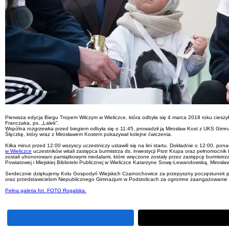
Pierwsza edycja Biegu Tropem Wilczym w Wieliczce, która odbyła się 4 marca 2018 roku cieszy
Franczaka, ps. „Lalek”.
Wspólna rozgrzewka przed biegiem odbyła się o 11:45, prowadził ją Mirosław Kost z UKS Gimnaz
Ślęczkę, który wraz z Mirosławem Kostem pokazywał kolejne ćwiczenia.
Kilka minut przed 12:00 wszyscy uczestniczy ustawili się na lini startu. Dokładnie o 12:00, po
w Wieliczce
uczestników witali zastępca burmistrza ds. inwestycji Piotr Krupa oraz pełnomocni
zostali uhonorowani pamiątkowymi medalami, które wręczone zostały przez zastępcę burmistrza
Powiatowej i Miejskiej Biblioteki Publicznej w Wieliczce Katarzyne Sowę-Lewandowską, Mirosł
Serdecznie dziękujemy Kołu Gospodyń Wiejskich Czarnochowice za przepyszny poczęstunek prz
oraz przedstawicielom Niepublicznego Gimnazjum w Podstolicach za ogromne zaangażowanie w 
Pełna galeria fot. FOTO Rogalska.