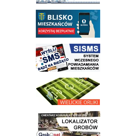
link do opisu aplikacji - BLISKO, Gmina Wieliczka w aplikacji Blisko
link do strony systemu wczesnego ostrzegania mieszkańców SISMS
link do opisu projektu Wielickie Orliki
link do lokalizatora grobów na wielickim cmentarzu - grobnet