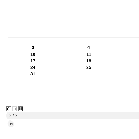
PN
WT
ŚR
CZ
PI
SO
NI
3
4
10
11
17
18
24
25
31
1 / 2
4s