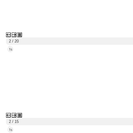
3 / 20
4s
3 / 15
4s