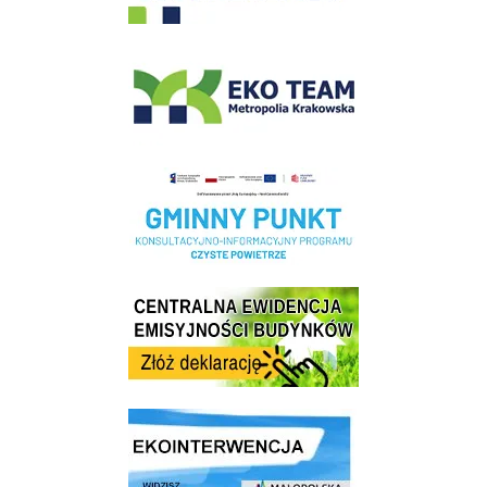
EKO-Team-Wieliczka
Realizacja Programu Czyste Powietrze w Gminie Wieliczka
Centrala Ewidencja Emisyjności Budynków - złóż deklarację
link do strony ekointerwencja dot.- powietrza