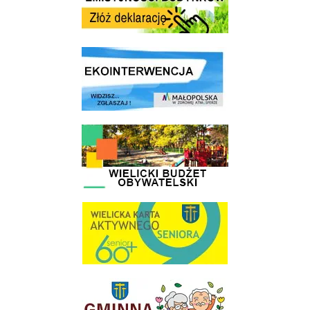
link do strony ekointerwencja dot.- powietrza
link do strony - Wielicki Budżet Obywatelski
link do strony Wielicka Karta Aktywnego Seniora
link do strony Gminnej Rady Seniorow - Wieliczka