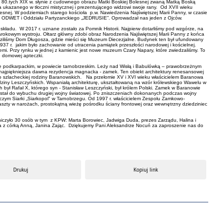
at 80.tych XIX w. słynie z cudownego obrazu Matki Boskiej Bolesnej zwaną Matką Boską
 ukazanego w tłoczni mistycznej i prezentującego widzowi swoje rany. Od XVII wieku
snej. W podziemiach starego kościoła p.w. Nawiedzenia Najświętszej Marii Panny, w czasie
zacjo ODWET i Oddziału Partyzanckiego „JEDRUSIE”. Oprowadzał nas jeden z Ojców.
składu. W 2017 r. uznane zostało za Pomnik Historii. Najpierw dotarliśmy pod wzgórze, na
arokowym wystroju. Ołtarz główny zdobi obraz Narodzenia Najświętszej Marii Panny z końca
dziliśmy Dom Długosza, gdzie mieści się Muzeum Diecezjalne. Budynek ten był ufundowany
937 r. jakim było zachowanie od utracenia pamiątek przeszłości narodowej i kościelnej.
iemi. Przy rynku w jednej z kamienic jest nowe muzeum Czary Napary, które zwiedzaliśmy. To
do domowej apteczki.
ie podkarpackim, w powiecie tarnobrzeskim. Leży nad Wisłą i Babulówką – prawobrzeżnym
i najpiękniejsza dawna rezydencja magnacka - zamek. Ten obiekt architektury renesansowej
o szlacheckiej rodziny Baranowskich. Na przełomie XV i XVI wieku właścicielem Baranowa
dziny Leszczyńskich. Wspaniałą architekturę, ukształtowaną na wzór królewskiego Wawelu w
był Rafał X, którego syn - Stanisław Leszczyński, był królem Polski. Zamek w Baranowie
ostał do wybuchu drugiej wojny światowej. Po zniszczeniach dokonanych podczas wojny
zym Siarki „Siarkopol" w Tarnobrzegu. Od 1997 r. właścicielem Zespołu Zamkowo-
szty w narożach, prostokątną wieżę pośrodku ściany frontowej oraz wewnętrzny dziedziniec
niczyło 30 osób w tym z KPW: Marta Borowiec, Jadwiga Duda, prezes Zarządu, Halina i
 z córką Anną, Janina Zając. Dziękujemy Pani Aleksandrze Nocuń za zaproszenie nas do
Drukuj
Kopiuj link