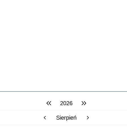
2026
poprzedni rok
następny rok
Sierpień
poprzedni miesiąc
następny miesiąc