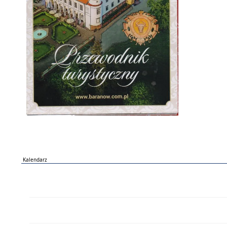
Kalendarz
PN
WT
ŚR
CZ
PI
SO
NI