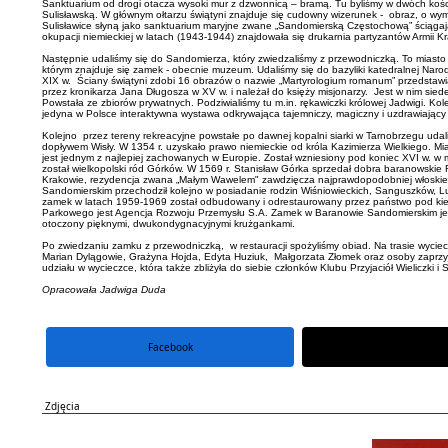
Sanktuarium od drogi otacza wysoki mur z dzwonnicą – bramą. Tu byliśmy w dwóch kości
Sulisławską. W głównym ołtarzu świątyni znajduje się cudowny wizerunek - obraz, o wy
Sulisławice słyną jako sanktuarium maryjne zwane „Sandomierską Częstochową” ściągaj
okupacji niemieckiej w latach (1943-1944) znajdowała się drukarnia partyzantów Armii 
Następnie udaliśmy się do Sandomierza, który zwiedzaliśmy z przewodniczką. To miasto 
którym znajduje się zamek - obecnie muzeum. Udaliśmy się do bazyliki katedralnej Nar
XIX w. Ściany świątyni zdobi 16 obrazów o nazwie „Martyrologium romanum” przedstawi
przez kronikarza Jana Długosza w XV w. i należał do księży misjonarzy. Jest w nim sied
Powstała ze zbiorów prywatnych. Podziwialiśmy tu m.in. rękawiczki królowej Jadwigi. Ko
jedyna w Polsce interaktywna wystawa odkrywająca tajemniczy, magiczny i uzdrawiając
Kolejno przez tereny rekreacyjne powstałe po dawnej kopalni siarki w Tarnobrzegu ud
dopływem Wisły. W 1354 r. uzyskało prawo niemieckie od króla Kazimierza Wielkiego. Mi
jest jednym z najlepiej zachowanych w Europie. Został wzniesiony pod koniec XVI w. 
został wielkopolski ród Górków. W 1569 r. Stanisław Górka sprzedał dobra baranowskie
Krakowie, rezydencja zwana „Małym Wawelem" zawdzięcza najprawdopodobniej włoskiemu a
Sandomierskim przechodził kolejno w posiadanie rodzin Wiśniowieckich, Sanguszków, L
zamek w latach 1959-1969 został odbudowany i odrestaurowany przez państwo pod kieru
Parkowego jest Agencja Rozwoju Przemysłu S.A. Zamek w Baranowie Sandomierskim jest 
otoczony pięknymi, dwukondygnacyjnymi krużgankami.
Po zwiedzaniu zamku z przewodniczką, w restauracji spożyliśmy obiad. Na trasie wyci
Marian Dylągowie, Grażyna Hojda, Edyta Huziuk, Małgorzata Złomek oraz osoby zaprz
udziału w wycieczce, która także zbliżyła do siebie członków Klubu Przyjaciół Wieliczki i
Opracowała Jadwiga Duda
Facebook
portal X
Zdjęcia