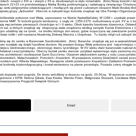
ołach: nowym z XIX w. i starym z XII w. zbudowanym w stylu romańskim. (foto) Nowy kościół z l
miarach 22×22 cm przedstawiający Matkę Boską podtrzymującą i opłakującą cierpiącego Chrystusa
ąc setki pielgrzymów odwiedzających i modlących się przed cudownym obrazem Matki Boskiej Bole
Krajowej grupy „Jędrusiów”. Obecnie w zakrystii tego kościoła znajduje się Izba Pamięci Organi
królewskie położone nad Wisłą, usytuowane na Nizinie Nadwiślańskiej. W 1286 r. uzyskało prawo 
odzenia NMP. To kościół gotycki wzniesiony z cegły ok. 1350-1370, rozbudowany w poł. XV w. o b
ają męczeństwo pierwszych chrześcijan w I i II wieku. Obok katedry barokowa dzwonnica. Odwie
em sal, w których znajduje się ekspozycja stała urządzona według zamysłu Karola Estreichera z 1
lejno udaliśmy się na rynek, na środku którego stoi ratusz, gdzie rozpoczyna się zwiedzanie podz
y świat roślin i ziół nazwana Akademią Ziołową Marcina z Urzędowa. Tu każdy mógł coś zakupić 
aliśmy się do zamku w Baranowie Sandomierskim. (foto) Baranów znajduje się już w województw
asto rozwijało się dzięki handlowi zbożem. Na prawym brzegu Wisły położona jest najcenniejsza 
w miejscu średniowiecznego, obronnego dworu rycerskiego. W XV wieku dwór baranowski należał d
 Rafałowi Leszczyńskiemu. Obecny kształt zamku stanowi przykład wytwornego stylu zamożnej ro
rchitektowi i rzeźbiarzowi Santi Gucci'emu. Ostatnim właścicielem zamku z rodu Leszczyńskich 
ubomirskich, Małachowskich, Potockich i Krasickich. W posiadaniu rodziny Dolańskich zamek poz
nkiem prof. Alfreda Majewskiego. Następnie obiekt przekazano Kopalniom i Zakładom Przetwórc
budowlą trzykondygnacyjną i został wzniesiony na planie prostokąta. Posiada cztery okrągłe ba
eczki dopisała nam pogoda. Do domu wróciliśmy w deszczu na godz. 20.00-tą. W wyciecze uczest
yjaźnione z KPW: Helena Gibała, Ewa Kiszka, Wanda Polan, Małgorzata Ślusarek, Czesława Wyka
 Stowarzyszenia Przyjaciół Świątnik Górnych.
Email