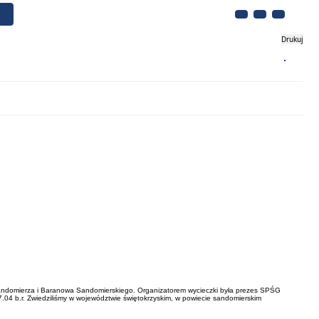
Drukuj
Biznes
Turystyka
Kontakt
c, Sandomierza i Baranowa Sandomierskiego. Organizatorem wycieczki była prezes SPŚG
.04 b.r. Zwiedziliśmy w województwie świętokrzyskim, w powiecie sandomierskim