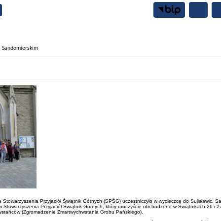
Samorząd
Mieszkańcy
ie Sandomierskim
enie Stowarzyszenia Przyjaciół Świątnik Górnych (SPŚG) uczestniczyło w wycieczce do Sulisławi
 Stowarzyszenia Przyjaciół Świątnik Górnych, który uroczyście obchodzono w Świątnikach 26 i 27
hwstańców (Zgromadzenie Zmartwychwstania Grobu Pańskiego).