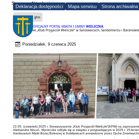
Strona
Aktualności
Deklaracja dostępności
Mapa serwisu
Strona archiwalna
Czytaj na głos
OFICJALNY PORTAL MIASTA I GMINY
WIELICZKA
Stowarzyszenie „Klub Przyjaciół Wieliczki” w Sulisławicach, Sandomierzu i Baranow
Poniedziałek, 9 czerwca 2025
22.05. (czwartek) 2025 r. Stowarzyszenie „Klub Przyjaciół Wieliczki”(KPW) na zaprosz
Aleksandra Nocuń. Wycieczka odbyła się w związku z przypadającym w 2025 r. 25-leciem
Sanktuarium Matki Bożej Bolesnej w Sulisławicach prowadzone przez Ojców Zmartwyc