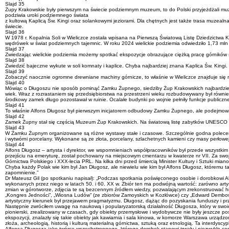
Slajd 35
Żupy Krakowskie były pierwszym na świecie podziemnym muzeum, to do Polski przyjeżdżali muzeal
podziwia uroki podziemnego świata
z kultową Kaplicą Św. Kingi oraz solankowymi jeziorami. Dla chętnych jest także trasa muzeal
świecie.
Slajd 36
W 1978 r. Kopalnia Soli w Wieliczce została wpisana na Pierwszą Światową Listę Dziedzictwa K
wędrówek w świat podziemnych tajemnic. W roku 2024 wielickie podziemia odwiedziło 1,73 mln 
Slajd 37
Zwiedzając wielickie podziemia możemy spotkać ekspozycje obrazujące ciężką pracę górników 
Slajd 38
Zwiedzić bajeczne wykute w soli komnaty i kaplice. Chyba najbardziej znana Kaplica Św. Kingi.
Slajd 39
Zobaczyć naocznie ogromne drewniane machiny górnicze, to właśnie w Wieliczce znajduje się n
Slajd 40
Mówiąc o Długoszu nie sposób pominąć Zamku Żupnego, siedziby Żup Krakowskich najbardziej d
wiek. Wraz z rozrastaniem się przedsiębiorstwa na przestrzeni wieku rozbudowywany był równie
środkowy zamek długo pozostawał w ruinie. Ocalałe budynki po wojnie pełniły funkcje publiczne,
Slajd 41
To właśnie Alfons Długosz był pierwszym inicjatorem odbudowy Zamku Żupnego, ale podejmowa
Slajd 42
Zamek Żupny stał się częścią Muzeum Żup Krakowskich. Na światową listę zabytków UNESCO z
Slajd 43
W Zamku Żupnym organizowane są różne wystawy stałe i czasowe. Szczególnie godna polecenia j
i wytwórni porcelany. Wykonane są ze złota, porcelany, szlachetnych kamieni czy masy perłowej
Slajd 44
Alfons Długosz – artysta i dyrektor, we wspomnieniach współpracowników był przede wszystkim 
przejściu na emeryturę, został pochowany na miejscowym cmentarzu w kwaterze nr VII. Za swo
Górnictwa Polskiego i XXX-lecia PRL. Na kilka dni przed śmiercią Minister Kultury i Sztuki
Chyba każdy Polak wie kim był Jan Długosz, ale niewielu wie kim był Alfons Długosz, któremu t
zapomnienie.”
Dr Mateusz Gil (po spotkaniu napisał): „Podczas spotkania poświęconego osobie i dorobkowi A
wykonanych przez niego w latach 50. i 60. XX w. Zbiór ten ma podwójną wartość: zarówno artys
zmian w górotworze, zdjęcia te są bezcennym źródłem wiedzy, pozwalającym zrekonstruować hi
„Kongres Jedności”, „Wiosna Ludów” (ze zbiorów Zamoyskich w Kozłówce) czy „Edward Dembows
artystyczny kierunek był przejawem pragmatyzmu. Długosz, dążąc do pozyskania funduszy i pr
Następnie zwróciłem uwagę na naukową i popularyzatorską działalność Długosza, który w swoich
pionierski, zrealizowany w czasach, gdy obiekty przemysłowe i wydobywcze nie były jeszcze p
ekspozycji, znalazły się takie obiekty jak kawiarnia i sala kinowa, w komorze Warszawa urządz
złoża, archeologią, historią i kulturą materialną górnictwa, sztuką oraz etnologią. Ta inte
Alfonsa Długosza jako twórcę wszechstronnego, którego dorobek stanowi trwały i niezwykle ce