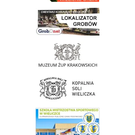
link do lokalizatora grobów na wielickim cmentarzu - grobnet
link do strony - Muzeum Żup Krakowskich Wieliczka
link do strony Kopalni Soli Wieliczka
link do SMS Wieliczka