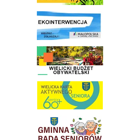
link do strony ekointerwencja dot.- powietrza
link do strony - Wielicki Budżet Obywatelski
link do strony Wielicka Karta Aktywnego Seniora
link do strony Gminnej Rady Seniorow - Wieliczka