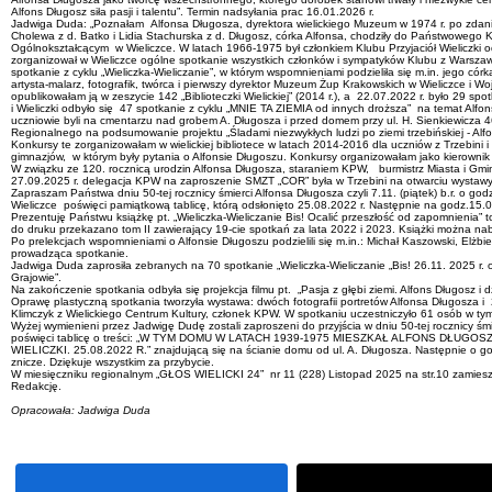
Alfons Długosz siła pasji i talentu”. Termin nadsyłania prac 16.01.2026 r.
Jadwiga Duda: „Poznałam Alfonsa Długosza, dyrektora wielickiego Muzeum w 1974 r. po zdan
Cholewa z d. Batko i Lidia Stachurska z d. Długosz, córka Alfonsa, chodziły do Państwowego
Ogólnokształcącym w Wieliczce. W latach 1966-1975 był członkiem Klubu Przyjaciół Wieliczki
zorganizował w Wieliczce ogólne spotkanie wszystkich członków i sympatyków Klubu z Warsza
spotkanie z cyklu „Wieliczka-Wieliczanie”, w którym wspomnieniami podzieliła się m.in. jego córka
artysta-malarz, fotografik, twórca i pierwszy dyrektor Muzeum Żup Krakowskich w Wieliczce i Wo
opublikowałam ją w zeszycie 142 „Biblioteczki Wielickiej” (2014 r.), a 22.07.2022 r. było 29 sp
i Wieliczki odbyło się 47 spotkanie z cyklu „MNIE TA ZIEMIA od innych droższa” na temat Alfon
uczniowie byli na cmentarzu nad grobem A. Długosza i przed domem przy ul. H. Sienkiewicza 4
Regionalnego na podsumowanie projektu „Śladami niezwykłych ludzi po ziemi trzebińskiej - Alfo
Konkursy te zorganizowałam w wielickiej bibliotece w latach 2014-2016 dla uczniów z Trzebini i 
gimnazjów, w którym były pytania o Alfonsie Długoszu. Konkursy organizowałam jako kierownik D
W związku ze 120. rocznicą urodzin Alfonsa Długosza, staraniem KPW, burmistrz Miasta i Gminy 
27.09.2025 r. delegacja KPW na zaproszenie SMZT „COR” była w Trzebini na otwarciu wystawy pt.
Zapraszam Państwa dniu 50-tej rocznicy śmierci Alfonsa Długosza czyli 7.11. (piątek) b.r. o g
Wieliczce poświęci pamiątkową tablicę, którą odsłonięto 25.08.2022 r. Następnie na godz.15.0
Prezentuję Państwu książkę pt. „Wieliczka-Wieliczanie Bis! Ocalić przeszłość od zapomnienia” t
do druku przekazano tom II zawierający 19-cie spotkań za lata 2022 i 2023. Książki można 
Po prelekcjach wspomnieniami o Alfonsie Długoszu podzielili się m.in.: Michał Kaszowski, Elż
prowadząca spotkanie.
Jadwiga Duda zaprosiła zebranych na 70 spotkanie „Wieliczka-Wieliczanie „Bis! 26.11. 2025 r.
Grajowie”.
Na zakończenie spotkania odbyła się projekcja filmu pt. „Pasja z głębi ziemi. Alfons Długosz i d
Oprawę plastyczną spotkania tworzyła wystawa: dwóch fotografii portretów Alfonsa Długosza i
Klimczyk z Wielickiego Centrum Kultury, członek KPW. W spotkaniu uczestniczyło 61 osób w 
Wyżej wymienieni przez Jadwigę Dudę zostali zaproszeni do przyjścia w dniu 50-tej rocznicy śmi
poświęci tablicę o treści: „W TYM DOMU W LATACH 1939-1975 MIESZKAŁ ALFONS DŁ
WIELICZKI. 25.08.2022 R.” znajdującą się na ścianie domu od ul. A. Długosza. Następnie o god
znicze. Dziękuje wszystkim za przybycie.
W miesięczniku regionalnym „GŁOS WIELICKI 24” nr 11 (228) Listopad 2025 na str.10 zamieszczon
Redakcję.
Opracowała: Jadwiga Duda