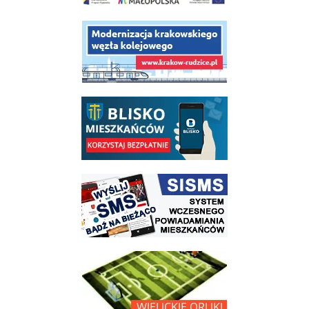
link do opisu projektu budowy linii kolejowej Krakow Rudzice
link do opisu aplikacji - BLISKO, Gmina Wieliczka w aplikacji Blisko
link do strony systemu wczesnego ostrzegania mieszkańców SISMS
link do opisu projektu Wielickie Orliki