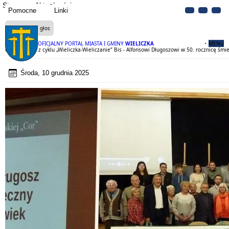
Strona
Aktualności
Pomocne
Linki
Czytaj na głos
OFICJALNY PORTAL MIASTA I GMINY
WIELICZKA
MENU
69 spotkanie z cyklu „Wieliczka-Wieliczanie” Bis - Alfonsowi Długoszowi w 50. rocznicę śmie
Środa, 10 grudnia 2025