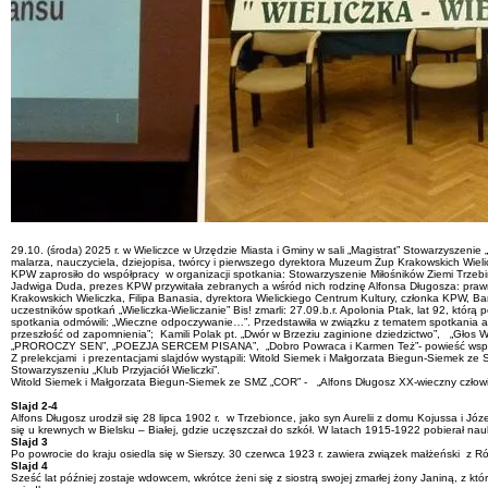
29.10. (środa) 2025 r. w Wieliczce w Urzędzie Miasta i Gminy w sali „Magistrat” Stowarzyszenie 
malarza, nauczyciela, dziejopisa, twórcy i pierwszego dyrektora Muzeum Żup Krakowskich Wieliczk
KPW zaprosiło do współpracy w organizacji spotkania: Stowarzyszenie Miłośników Ziemi Trzeb
Jadwiga Duda, prezes KPW przywitała zebranych a wśród nich rodzinę Alfonsa Długosza: praw
Krakowskich Wieliczka, Filipa Banasia, dyrektora Wielickiego Centrum Kultury, członka KPW
uczestników spotkań „Wieliczka-Wieliczanie” Bis! zmarli: 27.09.b.r. Apolonia Ptak, lat 92, któr
spotkania odmówili: „Wieczne odpoczywanie…”. Przedstawiła w związku z tematem spotkania 
przeszłość od zapomnienia”; Kamili Polak pt. „Dwór w Brzeziu zaginione dziedzictwo”, „Głos Wie
„PROROCZY SEN”, „POEZJA SERCEM PISANA”, „Dobro Powraca i Karmen Też”- powieść współczesn
Z prelekcjami i prezentacjami slajdów wystąpili: Witold Siemek i Małgorzata Biegun-Siemek z
Stowarzyszeniu „Klub Przyjaciół Wieliczki”.
Witold Siemek i Małgorzata Biegun-Siemek ze SMZ „COR” - „Alfons Długosz XX-wieczny człow
Slajd 2-4
Alfons Długosz urodził się 28 lipca 1902 r. w Trzebionce, jako syn Aurelii z domu Kojussa i Jó
się u krewnych w Bielsku – Białej, gdzie uczęszczał do szkół. W latach 1915-1922 pobierał na
Slajd 3
Po powrocie do kraju osiedla się w Sierszy. 30 czerwca 1923 r. zawiera związek małżeński z R
Slajd 4
Sześć lat później zostaje wdowcem, wkrótce żeni się z siostrą swojej zmarłej żony Janiną, z kt