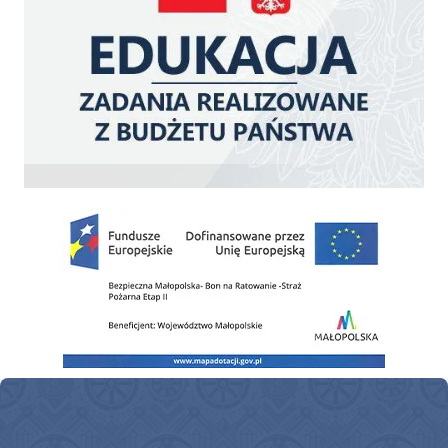
Zakup fabrycznie nowego, średniego samochodu ratowniczo-gaśniczego z napę