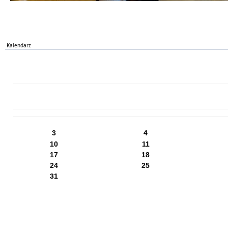
Kalendarz
PN
WT
ŚR
CZ
PI
SO
NI
3
4
10
11
17
18
24
25
31