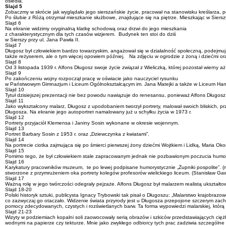
osiedla.
Slajd 5
Zobaczmy w skrócie jak wyglądało jego sierszańskie życie, pracował na stanowisku kreślarza, 
Po ślubie z Różą otrzymał mieszkanie służbowe, znajdujące się na piętrze. Mieszkając w Sier
Slajd 6
Na ekranie widzimy oryginalną klatkę schodową oraz drzwi do jego mieszkania
z charakterystycznym dla tych czasów wizjerem. Budynek ten stoi do dziś
w Sierszy przy ul. Jana Pawła II.
Slajd 7
Długosz był człowiekiem bardzo towarzyskim, angażował się w działalność społeczną, podejmuj
także reżyserem, ale o tym więcej opowiem później. Na zdjęciu w ogrodzie z żoną i dziećmi ora
Slajd 8
Od 3 listopada 1939 r. Alfons Długosz swoje życie związał z Wieliczką, której pozostał wiern
Slajd 9
Po zakończeniu wojny rozpoczął pracę w oświacie jako nauczyciel rysunku
w Państwowym Gimnazjum i Liceum Ogólnokształcącym im. Jana Matejki a także w Liceum H
Slajd 10
Tytuł dzisiejszej prezentacji nie bez powodu nawiązuje do renesansu, ponieważ Alfons Długosz
Slajd 11
Jako wykształcony malarz, Długosz z upodobaniem tworzył portrety, malował swoich bliskich, pr
Długosza. Na ekranie jego autoportret namalowany już u schyłku życia w 1973 r.
Slajd 12
Portrety przyjaciół Klemensa i Janiny Sosin wykonane w okresie wojennym.
Slajd 13
Portret Barbary Sosin z 1953 r. oraz „Dziewczynka z kwiatami”.
Slajd 14
Na portrecie ciotka zajmująca się po śmierci pierwszej żony dziećmi Wojtkiem i Lidką, Mari
Slajd 15
Pomimo tego, że był człowiekiem stale zapracowanym jednak nie pozbawionym poczucia humoru 
Slajd 16
Karykatury pracowników muzeum, te po lewej podpisane humorystycznie „Żupniki pospolite”. (m
stworzone z przymrużeniem oka portrety kolegów profesorów wielickiego liceum. (Stanisław Gawęda
Slajd 17
Ważną rolę w jego twórczości odegrały pejzaże. Alfons Długosz był malarzem realistą ukształtow
Slajd 18-20
Polski historyk sztuki, publicysta Ignacy Trybowski tak pisał o Długoszu: „Malarstwo krajobraz
co zazwyczaj go otaczało. Widzenie świata przyrody jest u Długosza przepojone szczerym zac
pomocy zdecydowanych, czystych i rozświetlanych barw. Ta forma wypowiedzi malarskiej, któr
Slajd 21-23
Wizyty w podziemiach kopalni soli zaowocowały serią obrazów i szkiców przedstawiających cię
wodnymi na papierze czy tekturze. Mnie jako zwykłego odbiorcy tych prac zadziwia szczególne