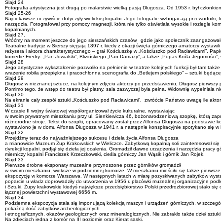
Slajd 24
Fotografia artystyczna jest drugą po malarstwie wielką pasją Długosza. Od 1953 r. był członkiem
Slajd 25-26
Najciekawsze oczywiście dotyczyły wielickiej kopalni. Jego fotografie wzbogacają przewodniki, f
narzędzia. Fotografował przy pomocy magnezji, która nie tylko oświetlała wysokie i rozległe 
kopalnianych.
Slajd 27.
Wróćmy na moment jeszcze do jego sierszańskich czasów, gdzie jako społecznik zaangażował 
Teatralne tradycje w Sierszy sięgają 1897 r. kiedy z okazji święta górniczego amatorzy wystawi
reżysera i aktora charakterystycznego – grał Kościuszkę w „Kościuszko pod Racławicami”, Papk
komedie Fredry: „Pan Jowialski”, Blizińskiego „Pan Damazy”, a także „Popas Króla Jegomości”,
Slajd 28
Jego artystyczne wykształcenie pozwoliło na pełnienie w teatrze kolejnych funkcji był tam takż
wrażenie robiła przepiękna i pracochłonna scenografia do „Betlejem polskiego” – sztuki będące
Slajd 29
Długosz w nieznanej sztuce, na kolejnym zdjęciu aktorzy po przedstawieniu, Długosz pierwszy
Pomimo tego, że wstęp do teatru był płatny, sala zazwyczaj była pełna. Widownię wypełniała nie t
Slajd 30
Na ekranie cały zespół sztuki „Kościuszko pod Racławicami”, zwróćcie Państwo uwagę ile aktoró
Slajd 31
W czasie II wojny światowej współorganizował życie kulturalne, wystawiając
w swoim prywatnym mieszkaniu przy ul. Sienkiewicza 46, bożonarodzeniową szopkę, którą zap
różnorodne stroje. Tekst do szopki, opracowany został przez Alfonsa Długosza na podstawie kol
wystawiono je w domu Alfonsa Długosza w 1941 r. a następnie konspiracyjnie spotykano się w 
Slajd 32
Przejdźmy teraz do najważniejszego sukcesu i dzieła życia Alfonsa Długosza
a mianowicie Muzeum Żup Krakowskich w Wieliczce. Zabytkową kopalnią soli zainteresował się
dyrekcji kopalni, podjął się dzieła jej ocalenia. Gromadził dawne urządzenia i narzędzia prac
mierniczy kopalni Franciszek Krzeczkowski, cieśla górniczy Jan Wąsik i górnik Jan Rojek.
Slajd 33
Pierwsze drobne eksponaty muzealne przynoszone przez górników gromadził
w swoim mieszkaniu, większe w podziemnej komorze. W mieszkaniu mieściło się także pierwsz
ekspozycję w komorze Warszawa. W następnych latach w miarę pozyskiwanych zabytków wystawę
poparcie u władz doprowadziły do utworzenia w 1956 r. placówki muzealnej organizacyjne po
i Sztuki. Żupy krakowskie kiedyś największe przedsiębiorstwo Polski przedrozbiorowej stało s
łącznej powierzchni wystawowej 6656 m.
Slajd 34
Podziemna ekspozycja stała się imponującą kolekcją maszyn i urządzeń górniczych, w szczeg
pokaźną ilość zabytków archeologicznych
i etnograficznych, okazów geologicznych oraz mineralogicznych. Nie zabrakło także dzieł sztu
Na zdjęciach jedna z komór na III poziomie oraz Kierat saski.