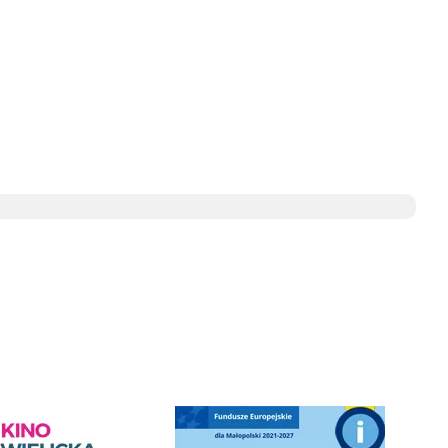
SAG w wieliczce
Słowackiego w Wieliczce
ediateka - zapraszamy
Punkt Obsługi Ekodoradcy Wieliczka