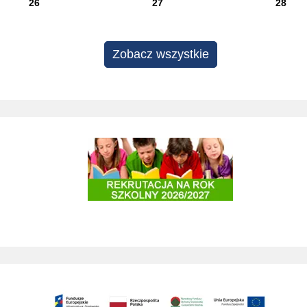
26
27
28
Zobacz wszystkie
Projekty edukacyjne