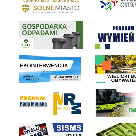
Gospodarka odpadami na terenie Miasta i Gminy Wieliczka
Program "Czyste Powietrze" 
link do strony ekointerwencja dot.- powietrza
link do strony - Wielicki Bu
Młodzieżowa Rada Miejska w Wieliczce
link do strony Wielickiej Sp
link do strony systemu wczesnego ostrzegania mieszkańców SISMS
link do opisu projektu Wielic