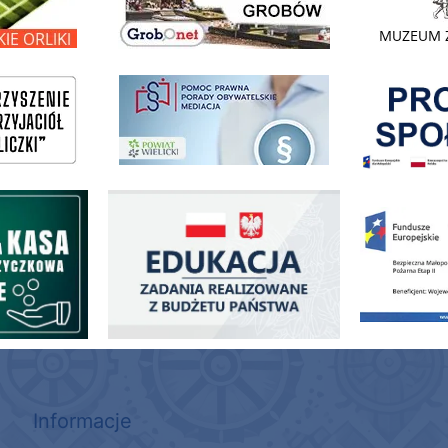
Pokonać ogranicz
pomoc prawna wieliczka
ogowo - Pożyczkowa
Edukacja - zadania realizowane z budżetu państwa
Zakup fabrycznie
Informacje