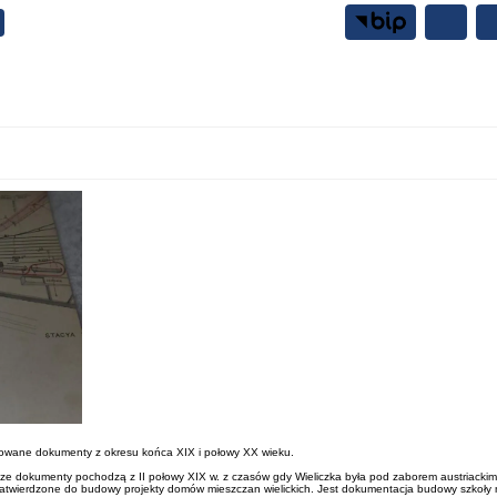
Samorząd
Mieszkańcy
chowane dokumenty z okresu końca XIX i połowy XX wieku.
rsze dokumenty pochodzą z II połowy XIX w. z czasów gdy Wieliczka była pod zaborem austriackim
, zatwierdzone do budowy projekty domów mieszczan wielickich. Jest dokumentacja budowy szkoły