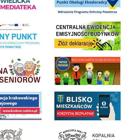
Centrala Ewidencja Emisyjności Budynków - złóż deklarac
ramu Czyste Powietrze w Gminie Wieliczka
minnej Rady Seniorow - Wieliczka
link do strony - Wielicka Karta Dużej Rodziny
 Funduszu Społecznego
link do opisu aplikacji - BLISKO, Gmina Wieliczka w aplika
ojektu budowy linii kolejowej Krakow Rudzice
- Muzeum Żup Krakowskich Wieliczka
link do strony Kopalni Soli Wieliczka