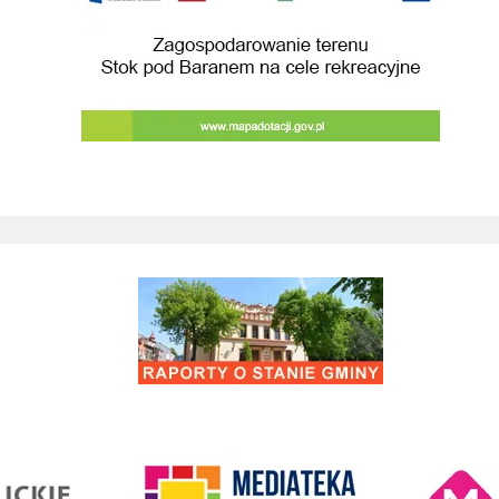
Budowa przebudowa drog prowadzacych do 
Remont drogi gminnej 560861K ul. Juliusza 
Kino Wielicka M
entrum Kultury
link do strony Mediateka Biblioteka Miejska w Wieliczce