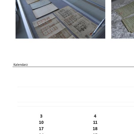
Kalendarz
PN
WT
ŚR
CZ
PI
SO
NI
3
4
10
11
17
18