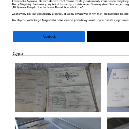
Franciszka Aywasa. Bardzo dobrze zachowane zostały dokumenty z funduszu miejskiego, 
Rady Miejskiej. Zachowały się też dokumenty z działalności Towarzystwa Gimnastycznego
„Bibljoteka Związku Legionistów Polskich w Wieliczce”.
Zachowały się też dokumenty z okresu II wojny światowej w tym m.in. pozwolenia na prow
Na strychu wielickiego Magistratu odnaleziono prawdziwy skarb, życie miasta i jego m
Facebook
portal X
Zdjęcia