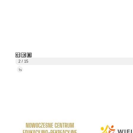
3 / 15
5s
link do strony Centrum Edukacyjno Rekreacyjne
link do strony - Wielickie C