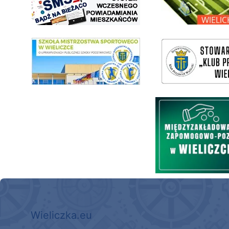
link do SMS Wieliczka
wieliczka-wieliczanie na bis
Międzyzakładowa Kasa Zapom
Wieliczka.eu