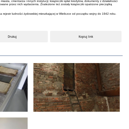
ta, cmentarza i innych instytucji; książeczki spłat kredytów, dokumenty z działalności
owane przez nich wydarzenia. Znalezione też zostały książeczki opatrzone pieczątką
a rejestr ludności żydowskiej mieszkającej w Wieliczce od początku wojny do 1942 roku.
Drukuj
Kopiuj link