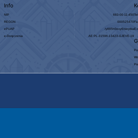
Info
K
NIP
683-00-11-450
Te
REGON
000525470
Fa
ePUAP
/y885h0evy6/skrytka
E-
e-Doręczenia
AE:PL-31596-13423-GJEVE-19
G
Po
Wt
Pi