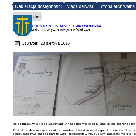
Strona
Aktualności
Deklaracja dostępności
Mapa serwisu
Strona archiwalna
Czytaj na głos
OFICJALNY PORTAL MIASTA I GMINY
WIELICZKA
Skarby Magistratu – historyczne odkrycie w Wieliczce
Czwartek, 23 sierpnia 2018
Na poddaszu wielickiego Magistratu, w niedostępnym miejscu, znaleziono zebrane i s
Znalezione dokumenty to skarbnica wiedzy o historii miasta i jego mieszkańców. Najsta
okresu międzywojennego bardzo wiele jest projektów, np. budowy kanalizacji miejskiej