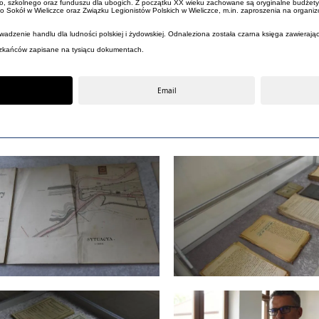
szkolnego oraz funduszu dla ubogich. Z początku XX wieku zachowane są oryginalne budżety mias
 Sokół w Wieliczce oraz Związku Legionistów Polskich w Wieliczce, m.in. zaproszenia na organiz
adzenie handlu dla ludności polskiej i żydowskiej. Odnaleziona została czarna księga zawierając
ieszkańców zapisane na tysiącu dokumentach.
Email