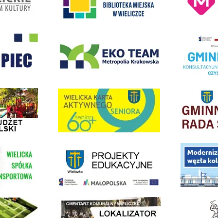
- Wieliczka
EKO-Team-Wieliczka
Realizacja Prog
dżet Obywatelski
link do strony G
link do strony Wielicka Karta Aktywnego Seniora
link do strony - projekty edukacyjne dofinansowane z Europejskiego
ółki Transportowej
link do opisu pr
link do lokalizatora grobów na wielickim cmentarzu - grobnet
kie Orliki
link do strony 