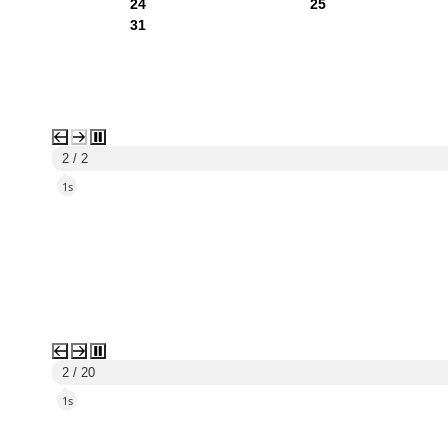
24
25
31
1 / 2
5s
3 / 20
5s