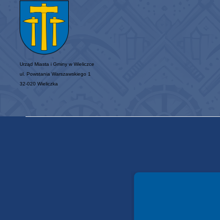
Urząd Miasta i Gminy w Wieliczce
ul. Powstania Warszawskiego 1
32-020 Wieliczka
Spełniamy standardy WCAG 2.2
Spełniamy standardy W3C