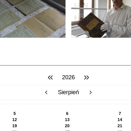
2026
poprzedni rok
następny rok
Sierpień
poprzedni miesiąc
następny miesiąc
5
6
7
12
13
14
19
20
21