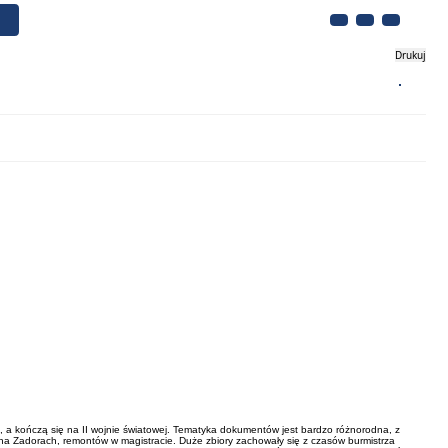
Drukuj
Biznes
Turystyka
Kontakt
, a kończą się na II wojnie światowej. Tematyka dokumentów jest bardzo różnorodna, z
 na Zadorach, remontów w magistracie. Duże zbiory zachowały się z czasów burmistrza