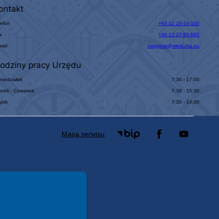
ontakt
lefon
+48 12 26-34-100
x
+48 12 27-86-860
mail
magistrat@wieliczka.eu
odziny pracy Urzędu
niedziałek
7:30 - 17:00
orek - Czwartek
7:30 - 15:30
ątek
7:30 - 14:00
Mapa serwisu