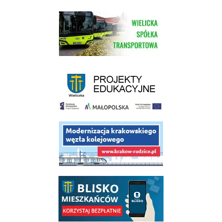
link do strony Wielickiej Spółki Transportowej
link do strony - projekty edukacyjne dofinansowane z Europejskiego
link do opisu projektu budowy linii kolejowej Krakow Rudzice
link do opisu aplikacji - BLISKO, Gmina Wieliczka w aplikacji Blisko