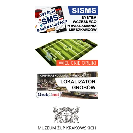
link do strony systemu wczesnego ostrzegania mieszkańców SISMS
link do opisu projektu Wielickie Orliki
link do lokalizatora grobów na wielickim cmentarzu - grobnet
link do strony - Muzeum Żup Krakowskich Wieliczka