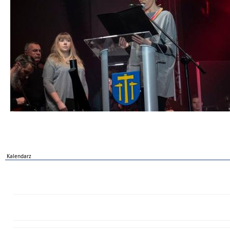
Kalendarz
PN
WT
ŚR
CZ
PI
SO
NI