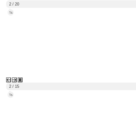
3 / 20
5s
3 / 15
5s