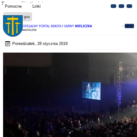
Strona
Aktualności
Pomocne
Linki
Czytaj na głos
OFICJALNY PORTAL MIASTA I GMINY
WIELICZKA
MENU
Spotkanie Noworoczne
Poniedziałek, 28 stycznia 2019