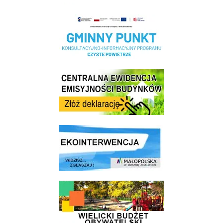
Realizacja Programu Czyste Powietrze w Gminie Wieliczka
Centrala Ewidencja Emisyjności Budynków - złóż deklarację
link do strony ekointerwencja dot.- powietrza
link do strony - Wielicki Budżet Obywatelski