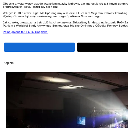
Obecnie artysta tworzy przede wszystkim muzykę klubową, ale interesuje się też innymi gatunk
progresywnych, soulu, jazzu czy hip hopu.
W lutym 2018 r. utwór „Light Me Up”, nagrany w duecie z Lucasem Meijerem, zakwalifikował się d
Występ Gromme był zwięczeniem tegorocznego Spotkania Noworocznego.
Jak co roku, prowadzona była zbiórka charytatywna. Zbieraliśmy fundusze na leczenie Róży Zar
Paniom z Wielickiej Strefy Aktywnego Seniora oraz Miejsko-Gminnego Ośrodka Pomocy Społeczn
Pełna galeria fot. FOTO Rogalska.
Zdjęcia