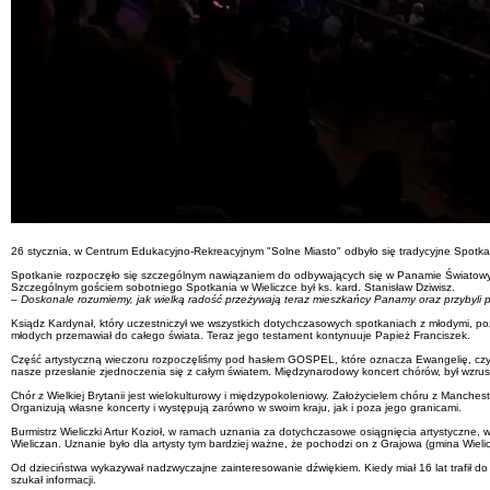
26 stycznia, w Centrum Edukacyjno-Rekreacyjnym "Solne Miasto" odbyło się tradycyjne Spotk
Spotkanie rozpoczęło się szczególnym nawiązaniem do odbywających się w Panamie Światowych
Szczególnym gościem sobotniego Spotkania w Wieliczce był ks. kard. Stanisław Dziwisz.
– Doskonale rozumiemy, jak wielką radość przeżywają teraz mieszkańcy Panamy oraz przybyli pie
Ksiądz Kardynał, który uczestniczył we wszystkich dotychczasowych spotkaniach z młodymi, poz
młodych przemawiał do całego świata. Teraz jego testament kontynuuje Papież Franciszek.
Część artystyczną wieczoru rozpoczęliśmy pod hasłem GOSPEL, które oznacza Ewangelię, czyli 
nasze przesłanie zjednoczenia się z całym światem. Międzynarodowy koncert chórów, był wzr
Chór z Wielkiej Brytanii jest wielokulturowy i międzypokoleniowy. Założycielem chóru z Manche
Organizują własne koncerty i występują zarówno w swoim kraju, jak i poza jego granicami.
Burmistrz Wieliczki Artur Kozioł, w ramach uznania za dotychczasowe osiągnięcia artystyczne,
Wieliczan. Uznanie było dla artysty tym bardziej ważne, że pochodzi on z Grajowa (gmina Wielic
Od dzieciństwa wykazywał nadzwyczajne zainteresowanie dźwiękiem. Kiedy miał 16 lat trafił do ra
szukał informacji.