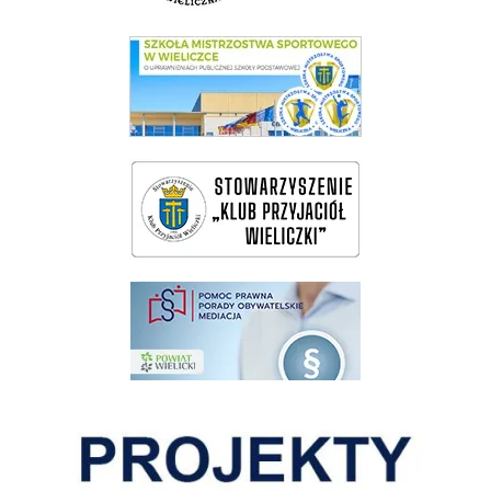
link do SMS Wieliczka
wieliczka-wieliczanie na bis
pomoc prawna wieliczka
Pokonać ograniczenia