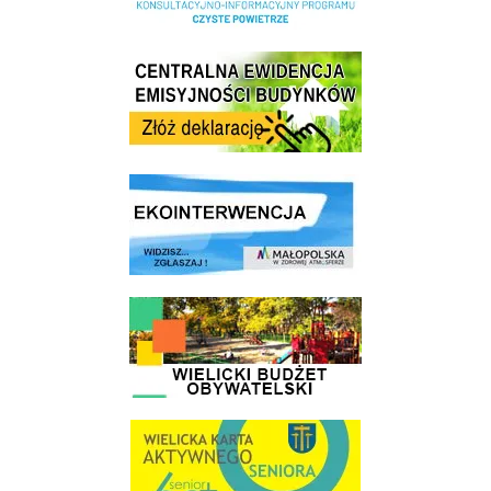
Centrala Ewidencja Emisyjności Budynków - złóż deklarację
link do strony ekointerwencja dot.- powietrza
link do strony - Wielicki Budżet Obywatelski
link do strony Wielicka Karta Aktywnego Seniora