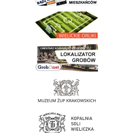
link do opisu projektu Wielickie Orliki
link do lokalizatora grobów na wielickim cmentarzu - grobnet
link do strony - Muzeum Żup Krakowskich Wieliczka
link do strony Kopalni Soli Wieliczka