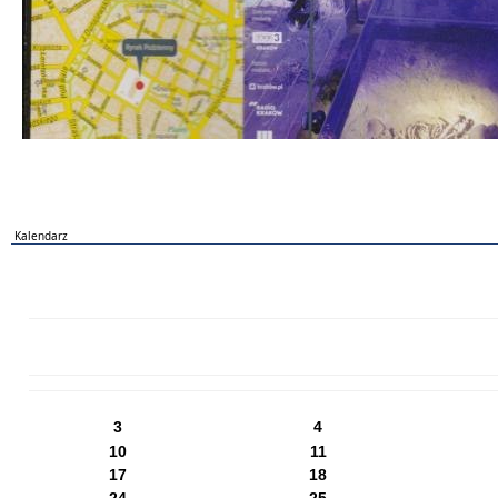
Kalendarz
PN
WT
ŚR
CZ
PI
SO
NI
3
4
10
11
17
18