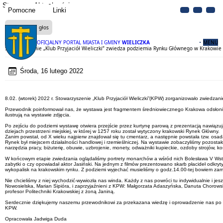
Strona
Aktualności
Pomocne
Linki
Czytaj na głos
OFICJALNY PORTAL MIASTA I GMINY
WIELICZKA
MENU
Stowarzyszenie „Klub Przyjaciół Wieliczki” zwiedza podziemia Rynku Głównego w Krakowie
Środa, 16 lutego 2022
8.02. (wtorek) 2022 r. Stowarzyszenie „Klub Przyjaciół Wieliczki”(KPW) zorganizowało zwie
Przewodnik poinformował nas, że wystawa jest fragmentem średniowiecznego Krakowa odsłoni
ilustrują na wystawie zdjęcia.
Po zejściu do podziemi wystawę otwiera przejście przez kurtynę parową z prezentacją nawi
dziejach przestrzeni miejskiej, w której w 1257 roku został wytyczony krakowski Rynek Główny.
Zanim powstał, od X wieku najpierw znajdował się tu cmentarz, a następnie powstała tzw. osa
Rynek był miejscem działalności handlowej i rzemieślniczej. Na wystawie zobaczyliśmy pozost
narzędzia pracy, biżuterię, obuwie, uzbrojenie, monety, odważniki kupieckie, ozdoby strojów, ko
W końcowym etapie zwiedzania oglądaliśmy portrety monarchów a wśród nich Bolesława V Wstydli
zabytki o czy opowiadał aktor Jasiński. Na jednym z filmów prezentowano skarb płacideł odkr
wykopalisk na krakowskim rynku. Z podziemi wyjechać musieliśmy o godz.14.00-tej bowiem za
Nie chcieliśmy z niej wychodzić-wywiozła nas winda. Każdy z nas powróci tu indywidualnie i 
Nowosielska, Marian Sipióra, i zaprzyjaźnieni z KPW: Małgorzata Adaszyńska, Danuta Chorows
profesor Politechniki Krakowskiej z żoną Janiną.
Serdecznie dziękujemy naszemu przewodnikowi za przekazana wiedzę i oprowadzenie nas po 
KPW.
Opracowała Jadwiga Duda