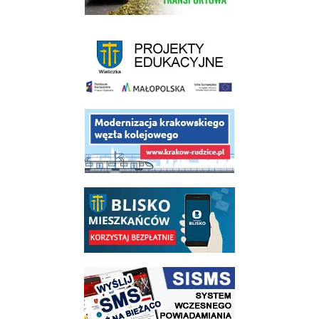
link do strony - projekty edukacyjne dofinansowane z Europejskiego
link do opisu projektu budowy linii kolejowej Krakow Rudzice
link do opisu aplikacji - BLISKO, Gmina Wieliczka w aplikacji Blisko
link do strony systemu wczesnego ostrzegania mieszkańców SISMS