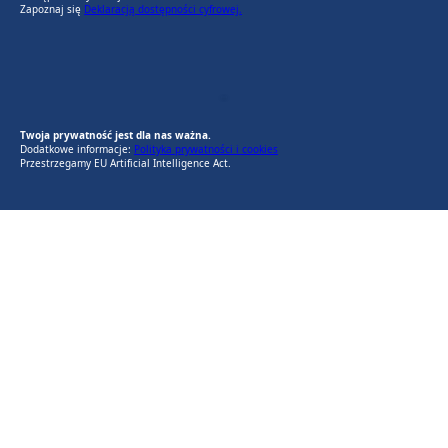
Zapoznaj się
Deklaracją dostępności cyfrowej.
EU AI Act
RODO Zgodne
RODO przyjazne narzędzia
Twoja prywatność jest dla nas ważna.
Dodatkowe informacje:
Polityka prywatności i cookies
Przestrzegamy EU Artificial Intelligence Act.