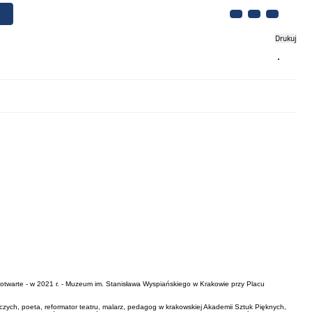
Drukuj
Biznes
Turystyka
Kontakt
otwarte - w 2021 r. - Muzeum im. Stanisława Wyspiańskiego w Krakowie przy Placu
órczych, poeta, reformator teatru, malarz, pedagog w krakowskiej Akademii Sztuk Pięknych,