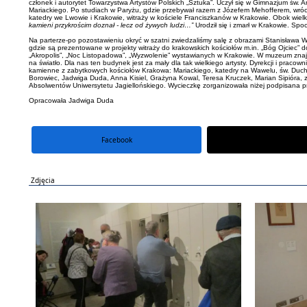
członek i autorytet Towarzystwa Artystów Polskich „Sztuka”. Uczył się w Gimnazjum św.
Mariackiego. Po studiach w Paryżu, gdzie przebywał razem z Józefem Mehofferem, wrócił 
katedry we Lwowie i Krakowie, witraży w kościele Franciszkanów w Krakowie. Obok wielkich d
kamieni przykrościm doznał - lecz od żywych ludzi…”
Urodził się i zmarł w Krakowie. Sp
Na parterze-po pozostawieniu okryć w szatni zwiedzaliśmy salę z obrazami Stanisława Wy
gdzie są prezentowane w projekty witraży do krakowskich kościołów m.in. „Bóg Ojciec” do
„Akropolis”, „Noc Listopadowa”, „Wyzwolenie” wystawianych w Krakowie. W muzeum znaj
na światło. Dla nas ten budynek jest za mały dla tak wielkiego artysty. Dyrekcji i pr
kamienne z zabytkowych kościołów Krakowa: Mariackiego, katedry na Wawelu, św. Ducha
Borowiec, Jadwiga Duda, Anna Kisiel, Grażyna Kowal, Teresa Kruczek, Marian Sipióra, z
Absolwentów Uniwersytetu Jagiellońskiego. Wycieczkę zorganizowała niżej podpisana p
Opracowała Jadwiga Duda
Facebook
portal X
Zdjęcia