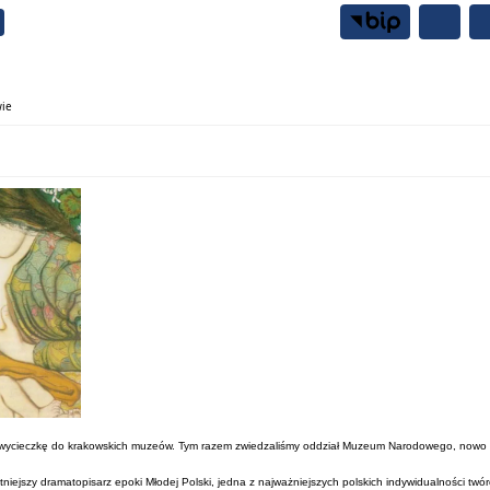
Samorząd
Mieszkańcy
wie
ejna wycieczkę do krakowskich muzeów. Tym razem zwiedzaliśmy oddział Muzeum Narodowego, nowo 
itniejszy dramatopisarz epoki Młodej Polski, jedna z najważniejszych polskich indywidualności tw