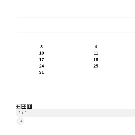
PN
WT
ŚR
CZ
PI
SO
NI
3
4
10
11
17
18
24
25
31
1 / 2
4s