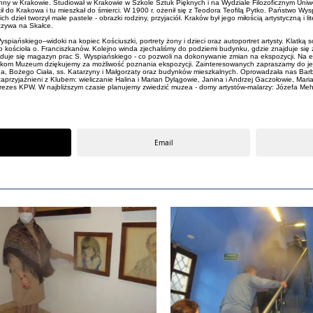
 Anny w Krakowie. Studiował w Krakowie w Szkole Sztuk Pięknych i na Wydziale Filozoficznym Uniw
do Krakowa i tu mieszkał do śmierci. W 1900 r. ożenił się z Teodora Teofilą Pytko. Państwo Wysp
zieł tworzył małe pastele - obrazki rodziny, przyjaciół. Kraków był jego miłością artystyczną i lite
oczywa na Skałce.
spiańskiego--widoki na kopiec Kościuszki, portrety żony i dzieci oraz autoportret artysty. Klatk
 kościoła o. Franciszkanów. Kolejno winda zjechaliśmy do podziemi budynku, gdzie znajduje się za
duje się magazyn prac S. Wyspiańskiego - co pozwoli na dokonywanie zmian na ekspozycji. Na ek
acownikom Muzeum dziękujemy za możliwość poznania ekspozycji. Zainteresowanych zapraszamy do j
, Bożego Ciała, ss. Katarzyny i Małgorzaty oraz budynków mieszkalnych. Oprowadzała nas Barba
aprzyjaźnieni z Klubem: wieliczanie Halina i Marian Dylągowie, Janina i Andrzej Gaczołowie, Ma
rezes KPW. W najbliższym czasie planujemy zwiedzić muzea - domy artystów-malarzy: Józefa Meho
Email