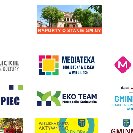
Remont drogi gminnej 560861K ul. Juliusza 
Kino Wielicka M
entrum Kultury
link do strony Mediateka Biblioteka Miejska w Wieliczce
- Wieliczka
EKO-Team-Wieliczka
Realizacja Prog
dżet Obywatelski
link do strony G
link do strony Wielicka Karta Aktywnego Seniora