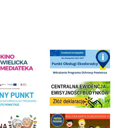
Słowackiego w Wieliczce
ediateka - zapraszamy
Punkt Obsługi Ekodoradcy Wieliczka
Centrala Ewidencja Emisyjności Budynków - złóż deklarac
ramu Czyste Powietrze w Gminie Wieliczka
minnej Rady Seniorow - Wieliczka
link do strony - Wielicka Karta Dużej Rodziny