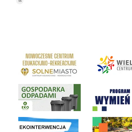
4s
link do strony Centrum Edukacyjno Rekreacyjne
link do strony - Wielickie C
Gospodarka odpadami na terenie Miasta i Gminy Wieliczka
Program "Czyste Powietrze" 
link do strony ekointerwencja dot.- powietrza
link do strony - Wielicki Bu