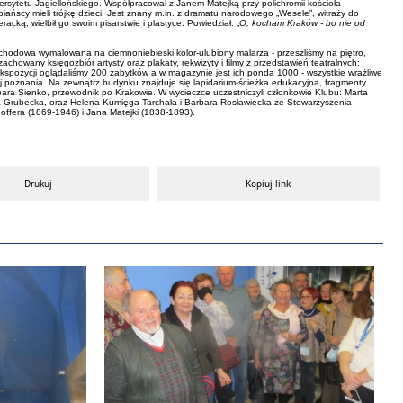
ersytetu Jagiellońskiego. Współpracował z Janem Matejką przy polichromii kościoła
iańscy mieli trójkę dzieci. Jest znany m.in. z dramatu narodowego „Wesele”, witraży do
racką, wielbił go swoim pisarstwie i plastyce. Powiedział: „
O, kocham Kraków - bo nie od
ą schodowa wymalowana na ciemnoniebieski kolor-ulubiony malarza - przeszliśmy na piętro,
chowany księgozbiór artysty oraz plakaty, rekwizyty i filmy z przedstawień teatralnych:
spozycji oglądaliśmy 200 zabytków a w magazynie jest ich ponda 1000 - wszystkie wrażliwe
ej poznania. Na zewnątrz budynku znajduje się lapidarium-ścieżka edukacyjna, fragmenty
ra Sienko, przewodnik po Krakowie. W wycieczce uczestniczyli członkowie Klubu: Marta
ria Grubecka, oraz Helena Kumięga-Tarchała i Barbara Rosławiecka ze Stowarzyszenia
ffera (1869-1946) i Jana Matejki (1838-1893).
Drukuj
Kopiuj link