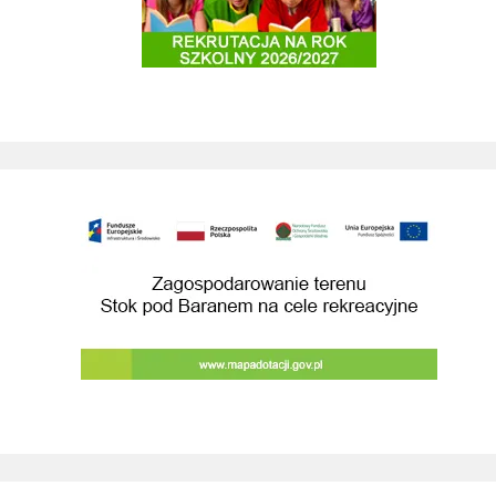
Budowa przebudowa drog prowadzacych do 