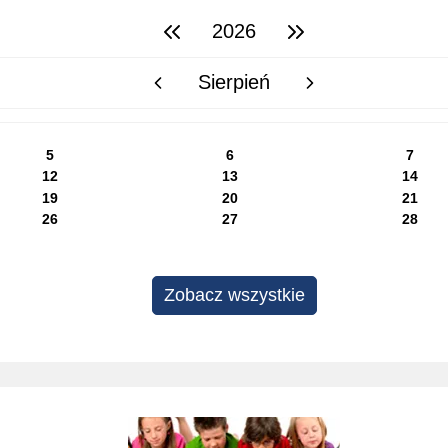
2026
poprzedni rok
następny rok
Sierpień
poprzedni miesiąc
następny miesiąc
5
6
7
12
13
14
19
20
21
26
27
28
Zobacz wszystkie
Projekty edukacyjne