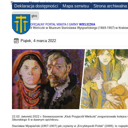
Strona
Aktualności
Deklaracja dostępności
Mapa serwisu
Strona archiwalna
Czytaj na głos
OFICJALNY PORTAL MIASTA I GMINY
WIELICZKA
Klub Przyjaciół Wieliczki w Muzeum Stanisława Wyspiańskiego (1869-1907) w Krako
Piątek, 4 marca 2022
22.02. (wtorek) 2022 r. Stowarzyszenie „Klub Przyjaciół Wieliczki” zorganizowało kol
Sikorskiego 6 w dawnym spichlerzu.
Stanisław Wyspiański (1867-1907) jak czytamy w „Encyklopedii Polski” (1996), to najwyb