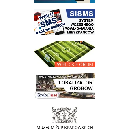
link do strony systemu wczesnego ostrzegania mieszkańców SISMS
link do opisu projektu Wielickie Orliki
link do lokalizatora grobów na wielickim cmentarzu - grobnet
link do strony - Muzeum Żup Krakowskich Wieliczka