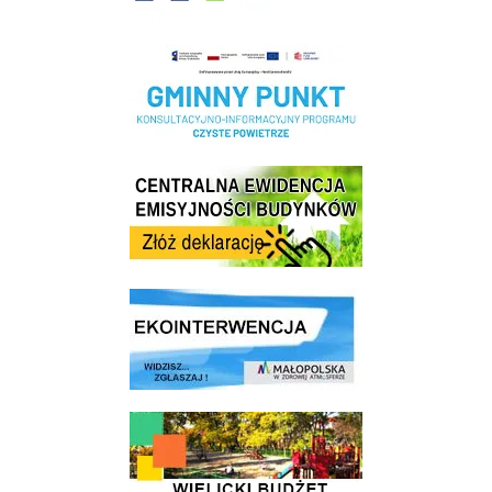
Realizacja Programu Czyste Powietrze w Gminie Wieliczka
Centrala Ewidencja Emisyjności Budynków - złóż deklarację
link do strony ekointerwencja dot.- powietrza
link do strony - Wielicki Budżet Obywatelski