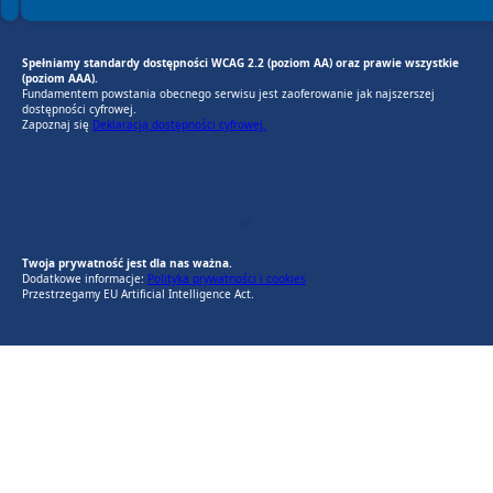
Spełniamy standardy dostępności WCAG 2.2 (poziom AA) oraz prawie wszystkie
(poziom AAA).
Fundamentem powstania obecnego serwisu jest zaoferowanie jak najszerszej
dostępności cyfrowej.
Zapoznaj się
Deklaracją dostępności cyfrowej.
EU AI Act
RODO Zgodne
RODO przyjazne narzędzia
Twoja prywatność jest dla nas ważna.
Dodatkowe informacje:
Polityka prywatności i cookies
Przestrzegamy EU Artificial Intelligence Act.