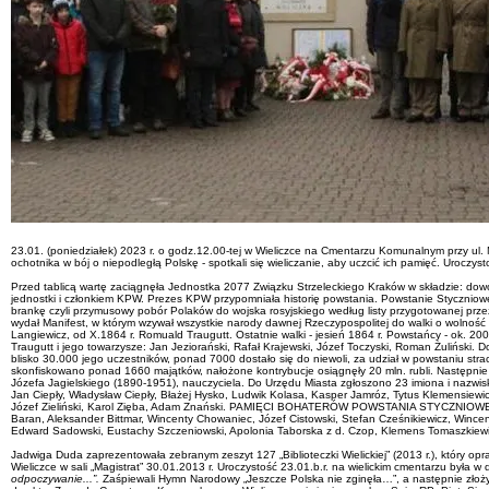
23.01. (poniedziałek) 2023 r. o godz.12.00-tej w Wieliczce na Cmentarzu Komunalnym przy ul. 
ochotnika w bój o niepodległą Polskę - spotkali się wieliczanie, aby uczcić ich pamięć. Uroczy
Przed tablicą wartę zaciągnęła Jednostka 2077 Związku Strzeleckiego Kraków w składzie: dowód
jednostki i członkiem KPW. Prezes KPW przypomniała historię powstania. Powstanie Styczniowe, 
brankę czyli przymusowy pobór Polaków do wojska rosyjskiego według listy przygotowanej prz
wydał Manifest, w którym wzywał wszystkie narody dawnej Rzeczypospolitej do walki o wolność 
Langiewicz, od X.1864 r. Romuald Traugutt. Ostatnie walki - jesień 1864 r. Powstańcy - ok. 20
Traugutt i jego towarzysze: Jan Jeziorański, Rafał Krajewski, Józef Toczyski, Roman Żuliński.
blisko 30.000 jego uczestników, ponad 7000 dostało się do niewoli, za udział w powstaniu str
skonfiskowano ponad 1660 majątków, nałożone kontrybucje osiągnęły 20 mln. rubli. Następnie
Józefa Jagielskiego (1890-1951), nauczyciela. Do Urzędu Miasta zgłoszono 23 imiona i nazwis
Jan Ciepły, Władysław Ciepły, Błażej Hysko, Ludwik Kolasa, Kasper Jamróz, Tytus Klemensiew
Józef Zieliński, Karol Zięba, Adam Znański. PAMIĘCI BOHATERÓW POWSTANIA STYCZNIOWEGO - WI
Baran, Aleksander Bittmar, Wincenty Chowaniec, Józef Cistowski, Stefan Cześnikiewicz, Wincen
Edward Sadowski, Eustachy Szczeniowski, Apolonia Taborska z d. Czop, Klemens Tomaszkiewicz,
Jadwiga Duda zaprezentowała zebranym zeszyt 127 „Biblioteczki Wielickiej” (2013 r.), który o
Wieliczce w sali „Magistrat” 30.01.2013 r. Uroczystość 23.01.b.r. na wielickim cmentarzu była 
odpoczywanie...”.
Zaśpiewali Hymn Narodowy „Jeszcze Polska nie zginęła…”, a następnie złożyli