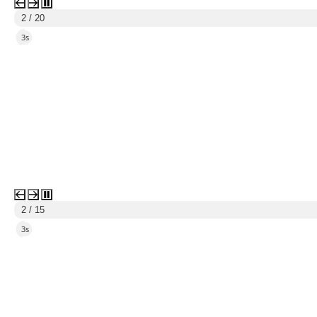
2 / 20
2s
2 / 15
2s