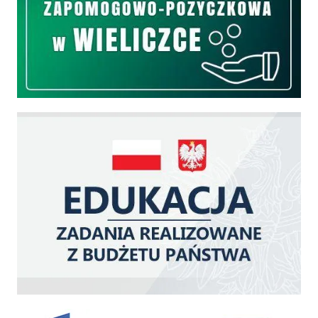
Edukacja - zadania realizowane z budżetu państwa
Zakup fabrycznie nowego, średniego samochodu ratowniczo-gaśniczego z napę