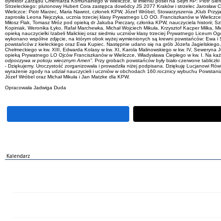
dyrektor Zarządu Cmentarza Komunalnego w Wieliczce, w imieniu poseł na Sejm RP: Piotr Siemczo
Strzeleckiego: plutonowy Hubert Cora zastępca dowódcy JS 2077 Kraków i strzelec Jarosław Co
Wieliczce: Piotr Marzec, Maria Nawrot, członek KPW, Józef Wróbel, Stowarzyszenia „Klub Przyj
zaprosiła Leona Nejczyka, ucznia trzeciej klasy Prywatnego LO OO. Franciszkanów w Wieliczce
Miłosz Flak, Tomasz Mróz pod opieką dr Jakuba Pieczary, członka KPW, nauczyciela historii; Sz
Kopiniak, Weronika Łyko, Rafał Marchewka, Michał Wojciech Mikuła, Krzysztof Kacper Milka, M
opieką nauczycielki Izabeli Malickiej oraz siedmiu uczniów klasy trzeciej Prywatnego Liceum Og
wykonano wspólne zdjęcie, na którym obok wyżej wymienionych są krewni powstańców: Ewa i 
powstańców z kieleckiego oraz Ewa Kupiec. Następnie udano się na grób Józefa Jagielskiego, 
Chełmeckiego w kw. XIII, Edwarda Kolasy w kw. XI, Karola Malinowskiego w kw. IV, Seweryna Ju
opieką Prywatnego LO Ojców Franciszkanów w Wieliczce, Władysława Ciepłego w kw. I. Na każ
odpoczywa w pokoju wiecznym Amen”.
Przy grobach powstańców były biało-czerwone tabliczki
- Dziękujemy. Uroczystość zorganizowała i prowadziła niżej podpisana. Dziękuję Lucjanowi Rów
wyrażenie zgody na udział nauczycieli i uczniów w obchodach 160.rocznicy wybuchu Powstania 
Józef Wróbel oraz Michał Mikuła i Jan Matzke dla KPW.
Opracowała Jadwiga Duda
Kalendarz