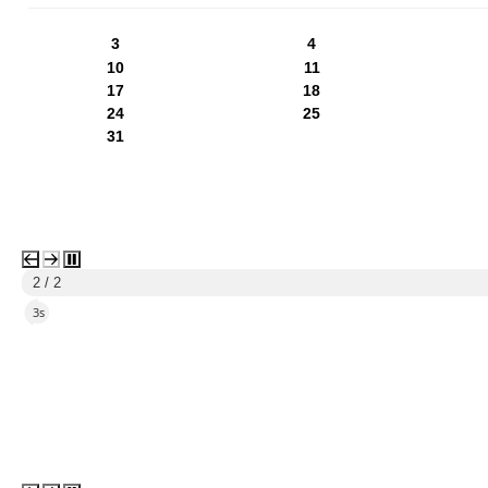
PN
WT
ŚR
CZ
PI
SO
NI
3
4
10
11
17
18
24
25
31
2 / 2
2s