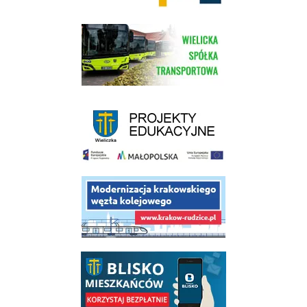
link do strony Wielickiej Spółki Transportowej
link do strony - projekty edukacyjne dofinansowane z Europejskiego
link do opisu projektu budowy linii kolejowej Krakow Rudzice
link do opisu aplikacji - BLISKO, Gmina Wieliczka w aplikacji Blisko