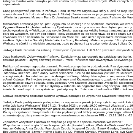
kategorii. Bardzo wiele pamiątek po nich zostało bezpowrotnie zniszczonych. Wiele cennych 
zapomnienia.
Chcę podziękować jednemu z Państwa, Panu Romanowi Krzysiakowi, który tu dziś na moje ręce 
orłem i literami O P S (Oddział Partyzancki Skała). Często muzea są jedynym miejscem gdzie m
W imieniu dyrektora Muzeum Pana Dr Jarosława Szarka mam honor zaprosić Państwa do Muzeum
Michał Anioł odtworzył głos śp. prof. Zygmunta Kaweckiego z 63 spotkania „Wieliczka-Wieliczanie”
Zygmunt Kawecki:
„Jestem wdzięczny Opatrzności, że w życiu coś zrobiłem i byłem potrzebny
wychowywałem się w Wieliczce przy szybie Górsko, patrząc na kolejkę linową transportującą pias
parę ich wypaliłem, ale gdy pod koniec I klasy zapisałem się do harcerstwa, od tego czasu już
czwórkami szli do kościółka św. Sebastiana na Mszę św., Jako uczeń byłem także ministrantem 
środków. Byłem też w Sodalicji Mariańskiej i w Straży Przedniej. Miałem w pamięci 10przykaza
Wieliczce u córek i na wielickim cmentarzu, gdzie pochowani są rodzice, dwie siostry i bliscy. Do 
Jadwiga Duda zaprosiła na estradę Towarzystwo Śpiewacze „LUTNIA” z prezesem Jerzym Mar
Jerzy Markowski: „Dobry wieczór Państwu. Dziękujemy za zaproszenie na dzisiejsze spotkanie.
dzwonią pałasze” i „Bywaj dziewczę zdrowe”. Przed Państwem chór Towarzystwa Śpiewaczego 
Publiczność występ nagrodziła brawami. Prowadząca spotkanie podziękowała Pan dyrygent wręcza
Jadwiga Duda zaprosiła do wypowiedzi Stanisława Dziedzica, przewodniczącego Koła Wieliczk
Stanisław Dziedzic: „Dzień dobry. Witam serdecznie. Chlubą dla Krakowa jest fakt, że Muze
szeregi związku. Na ostatnim zjeździe delegatów Okręgu Małopolska wybrano na prezesa Grzegorz
o Armii Krajowej. Po II wojnie światowej żołnierzy armii Krajowej nazywano „zaplutymi karłami 
upamiętniające bitwy i oddziały, groby żołnierzy Armii Krajowej, Zrzeszenia „Wolność i Niepodl
ŚZŻAK, który zmarł 23.11. 2014 r. Byliśmy w Gdańsku na pogrzebie Inki i Zagończyka. Odprow
świętach narodowych i uroczystościach patriotycznych. Sztandar ufundowali w 1991 r. żołnierz
Oprawę plastyczną spotkania tworzyła wystawa pamiątek po Zygmuncie Kaweckim: fotografie, p
Jadwiga Duda podziękowała prelegentom za wygłoszone prelekcje i wręczyła im upominki książk
cyklu „Wieliczka-Wieliczanie” Bis! 27.12. (Środa) 2023 r. o godz.16.00-tej w sali „Magistrat”, a 1
egzekucji 10 Polaków zastrzelonych przez okupanta niemieckiego 4.12.1943 r. O godz.12.00-te
Po tej uroczystości z okazji Święta Górnika pójdziemy pod tablicę inżyniera górniczego Feliksa
upamiętniającą ofiary stanu wojennego wprowadzonego na obszarze PRL-u 13.12.1981 r. -42 la
Zapraszam wszystkich Państwa do wspólnego zdjęcia z napisem „Wieliczka-Wieliczanie”.
W spotkaniu uczestniczyło 56 osób wpisanych do „Kroniki Spotkań „Wieliczka-Wieliczanie” Bis
Andrzej Cebula, Anna Cebula, Franciszek Cebula, Krzysztof Cebula, Bartek Gaudyn, Jarosław
Bogusława Grochal, Szymon Hejmo z klasy II b LO, Roman Krzysiak, Wojciech Lorys, syn Kazimi