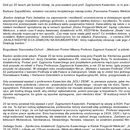
Dziś po 20 latach jak komuś mówię, że pracowałem pod prof. Zygmuntem Kaweckim, to to jest z
Barbara Zapadlińska, redaktor naczelna bezpłatnego miesięcznika „Panorama Powiatu Wielicki
„Bardzo dziękuje Pani Jadwidze na zaproszenie i możliwość uczestniczenia w dzisiejszym spotka
wrażeniem jego charakteru pełnego godności, a zarazem wielkiej dobroci i życzliwości. To oso
historyczne przekazywało nam do publikacji wielu pasjonatów historii. Zwracaliśmy się także
miałam możliwość spotykania się w ramach spotkań „Klubu Przyjaciół Wieliczki”, będąc członkiem
Wieliczce, a także czas II wojny światowej: działalność w AK, KEDYW-ile, Batalionie „Skała” i k
wtedy ukazały rozpoczął w ten sposób: „Czy moje życie miała jakiś sens? Co zrobiłem dobrze, a
ocalałem. Byłem potrzebny.” Jesteśmy zaszczyceni, bo na okładce „Panoramy… z czerwca 
„SKAŁA”/KEDYW/ D-CA ZAMACHU NA BAUMGARTENA”, który najbardziej obrazuje całe jego życie, c
Dziękuję bardzo.”
Bogusława Stanowska-Cichoń - „Wieliczan Portret Własny Profesor Zygmunt Kawecki” w piśmie
Bardzo serdecznie witam. Prawie 20 lat temu powstawała tutaj przy Parafii św. Klemensa gaz
tuż po wojnie działał inż. Jerzy Ciesielski, wykładowca PK, obecnie Sługa Boży. To środowisko 
działalnością. Postać prof. Zygmunta Kaweckiego jest przykładem pokolenia mężczyzn urodzonyc
dziś przyszło mi mówić o Panu Profesorze Zygmuncie Kaweckim, a nie 20 lat temu, (gdy przepr
przyszło mi ukazywać. W ubiegłym roku zrealizowałam film pt. „Wyrwani z katowni Podhala” (T
42 partyzantów z katowni Podhala w wilii Palace w Zakopanym. Udało się to zrobić bez jednego 
Stanisławem Kiałką i Stefanem Dzierżkiem w komórce legalizacyjnej AK, która przygotowała po
Gdy powstawał wywiad z profesorem Kaweckim dla „SOLI ZIEMI”, to pierwsze pytanie, jakie mu
Przecież tamto pokolenie i obecne - prawnuków prof. Kaweckiego - niczym się nie różni. Tamto
egzaminem. Pokolenie naszych dzieci i wnuków nie musiało stawać przed takimi wyzwaniami, a 
ojcu, jak trudną drogą szedł, aby zdobyć wykształcenie, potem pracując w kopalniach. On uczył 
wysokie wymagania, bo gdzie są wysokie wymagania, „tam młodzież idzie”. W realizacji moich f
Ojczyzny...
20 lat temu powstał mój wywiad z prof. Zygmuntem Kaweckim. Pamiętam tę wizytę w AGH. Pan Pro
nie ma. To był ten rodzaj wykładowców, profesorów, którzy stanowili elitę polskiego środowis
wynikała też z tego, że oni byli wychowywani w poczuciu ogromnej wolności. Profesor wspomin
się w różne prace społeczne. Etos harcerstwa dla pokolenia urodzonego w 1919, 1920 r. był na
mógł realizować karierę wojskową, ale stwierdził, ze chce wybrać drogę naukowca. Zarówno prze
lekturach Mickiewicza, Sienkiewicza, Słowackiego, Norwida. Uważam, że powinien powstać film 
Jadwiga Duda - „Społeczna działalność Zygmunta Kaweckiego w Klubie Przyjaciół Wieliczki”: „Si
26.04.2006 r. odbyło się 100-ne spotkanie „Wieliczka-Wieliczanie”, na którym Piotr Kurek, czł