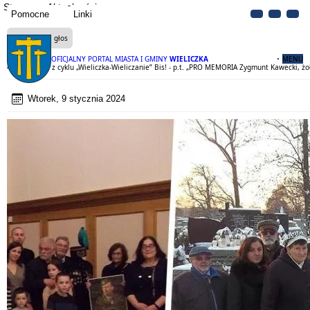
Strona
Aktualności
Pomocne
Linki
Czytaj na głos
OFICJALNY PORTAL MIASTA I GMINY
WIELICZKA
MENU
45 spotkanie z cyklu „Wieliczka-Wieliczanie” Bis! - p.t. „PRO MEMORIA Zygmunt Kawecki, żo
Wtorek, 9 stycznia 2024