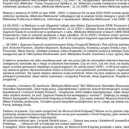
przy zaangażowaniu Mieczysława Stachury. 7.12.1997 r. w „Sztygarówce” spotkanie KPW na tem
Kopalni Soli „Wieliczka” -Trasa Turystyczna Spółka z. oo. Wówczas została nawiązana została 
oświatowe spotkania z cyklu „Wieliczka-Wieliczanie”. 11.10.1998 r. Rada Gminy Wieliczka wyb
Relacja z kadencji XI KPW za lata 1998 - 2002 i z kadencji XII za lata 2002-2005 została opu
cykliczne spotkania „Wieliczka-Wieliczanie” odbywające się w ostatnie środy miesiąca o godz.1
Biblioteką Publiczną w Wieliczce. Informacje o spotkaniach „Wieliczka-Wieliczanie” z lat 1998 - 
14.09.2002 r. w Wieliczce w sali „Magistrat” odbyło siew Walne Zgromadzenie KPW. Prezesem
honorowego prezesa Zygmuntowi Kaweckiemu. 11.11.2002 r. Jadwiga Duda podczas akademii w Wi
Zygmunt Kawecki uczestniczył w spotkaniach z cyklu „Wieliczka-Wieliczanie w latach 1998-2003. 2
Kaweckiemu i było to ostatnie spotkanie z Jego udziałem. 10.11.2003 r. Profesor zmarł i pocho
Z zeszytu 8 „Biblioteczki Wielickiej” (2006 r.) str. 9-10 odczytam fragment wypowiedzi Mieczy
„…W 1984 r. Zygmunt Kawecki został prezesem Klubu Przyjaciół Wieliczki./ Rok później siedzi
prof. Antonim Pachem, Józefem Baranem, Barbarą Dobrzycką, Krystyną Langer, Anielą Lorys. S
Panuszka, Maria Gacek, Zdzisław Zawiasa, Adam Krajewski i w ostatniej kadencji Jadwiga Duda.
zastępców, jak dr: Mieczysław Skulimowski, prof. Władysław Dudek, Kazimierz Lorys, Ignacy M
Z takim to zespołem nie tylko współpracował, ale nim przez tyle lat niezwykłym talentem kierow
umiejętność narodziła się u niego w szkolnym harcerstwie. Czy on chce, czy nie chce, na każd
zjazd uczniów gimnazjum męskiego uczęszczających do szkoły przed 1939 r., w 50.lecie wybuchu 
czy wreszcie godne reprezentowanie Klubu w licznych uroczystościach państwowych i regional
wymiana pokoleń. Na nasze miejsce wkracza nowe pokolenie, które ma inne zadania do wykonani
prelegent powiedział: „Nasz wielce szanowny i czcigodny Prezesie, drogi Zygmuncie. Przyjmij 
przyjaźnią”…
W związku z tematem 45 spotkania „Wieliczka-Wieliczanie” Bis! Wieliczanin Stanisław Stryszow
Stanisław Stryszowski: „Tytuł mojej pracy „Zaprojektować i wykonać rysunki konstrukcyjne urz
kopalnianych i nośnych kolejek linowych. Urządzenie, które miałem zaprojektować, miało służy
Jako student dodam, że prof. Zygmunt Kawecki był wymagający i surowy?” Dziękuję za uwagę
Robert Springwald z Muzeum Armii Krajowej w Krakowie - „Czy warto zwiedzić Muzeum Armii Kra
Witam Państwa serdecznie. Chciałem przed wszystkim podziękować za to, czego się dzisiaj nauc
Panią Jadwigą Dudą.
Zadano mi pytanie. Czy warto przyjechać do Muzeum Armii Krajowej? Można na to pytanie odpowie
podziemia antykomunistycznego W Muzeum snuta jest opowieści o Armii Krajowej, jako ramieni
Szarym Szeregom i Małemu Sabotażowi.
W ostatnim rozkazie gen. Leopold Okulicki pisze: „…. Dalszą swą pracę i działalność prowadźc
Polskiego… „ i Muzeum AK w Krakowie ten rozkaz wykonuje.
Z wstąpień, które słyszeliśmy wyraźnie wynika, że Muzeum Armii Krajowej powstało o wiele, wiele