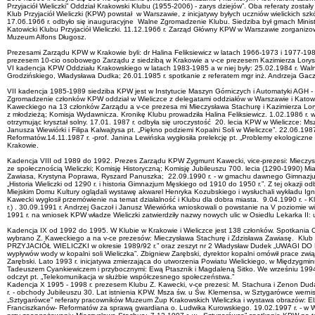
Przyjaciół Wieliczki” Oddział Krakowski Klubu (1955-2006) - zarys dziejów”. Oba referaty zostały
Klub Przyjaciół Wieliczki (KPW) powstał w Warszawie, z inicjatywy byłych uczniów wielickich 
17.06.1966 r. odbyło się inauguracyjne Walne Zgromadzenie Klubu. Siedziba był gmach Ministe
Katowicki Klubu Przyjaciół Wieliczki. 11.12.1966 r. Zarząd Główny KPW w Warszawie zorgani
Muzeum Alfons Długosz.
Prezesami Zarządu KPW w Krakowie byli: dr Halina Feliksiewicz w latach 1966-1973 i 1977-
prezesem 10-cio osobowego Zarządu z siedzibą w Krakowie a v-ce prezesem Kazimierza Lory
VI kadencja KPW Oddziału Krakowskiego w latach 1983-1985 a w niej były: 25.02.1984 r. Waln
Grodzińskiego, Władysława Dudka; 26.01.1985 r. spotkanie z referatem mgr inż. Andrzeja Gacz
VII kadencja 1985-1989 siedziba KPW jest w Instytucie Maszyn Górniczych i Automatyki AGH - P
Zgromadzenie członków KPW oddział w Wieliczce z delegatami oddziałów w Warszawie i Katowicac
Kaweckiego na 13 członków Zarządu a v-ce prezesa mi Mieczysława Stachurę i Kazimierza Lorys
z młodzieżą; Komisja Wydawnicza. Kronikę Klubu prowadziła Halina Feliksiewicz. 1.02.1986 r. 
otrzymując kryształ solny. 17.01. 1987 r. odbyła się uroczystość 20. lecia KPW w Wieliczce: Msz
Janusza Wiewiórki i Filipa Kalwajtysa pt. „Piękno podziemi Kopalni Soli w Wieliczce”. 22.06.19
Reformatów.14.11.1987 r. -prof. Janina Lewińska wygłosiła prelekcję pt. „Problemy ekologiczn
Krakowie.
Kadencja VIII od 1989 do 1992. Prezes Zarządu KPW Zygmunt Kawecki, vice-prezesi: Mieczysła
ze społecznością Wieliczki; Komisję Historyczną; Komisję Jubileuszu 700. lecia (1290-1990) Mi
Zawiasa, Krystyna Poprawa, Ryszard Panuszka; 22.09.1990 r. - w gmachu dawnego Gimnazjum 
„Historia Wieliczki od 1290 r. i historia Gimnazjum Męskiego od 1910 do 1950 r.”. Z tej okazj
Miejskim Domu Kultury oglądali wystawę akwarel Henryka Kozubskiego i wysłuchali wykładu Igna
Kawecki wygłosił przemówienie na temat działalność i Klubu dla dobra miasta. 9.04.1990 r. - K
r.) . 30.09.1991 r. Andrzej Gaczoł i Janusz Wiewiórka wnioskowali o powstanie na V poziomie w
1991 r. na wniosek KPW władze Wieliczki zatwierdziły nazwy nowych ulic w Osiedlu Lekarka II:
Kadencja IX od 1992 do 1995. W Klubie w Krakowie i Wieliczce jest 138 członków. Spotkania 
wybrano Z. Kaweckiego a na v-ce prezesów: Mieczysława Stachurę i Zdzisława Zawiasę. Klub prz
PRZYJACIÓŁ WIELICZKI w okresie 1989/92 r.” oraz zeszyt nr 2 Władysław Dudek „UWAGI DO MO
wypływów wody w kopalni soli Wieliczka”. Zbigniew Zarębski, dyrektor kopalni omówił prace zw
Zarębski. Lato 1993 r. inicjatywa zmierzająca do utworzenia Powiatu Wielickiego, w Międzyg
Tadeuszem Cyankiewiczem i przybocznymi: Ewą Ptasznik i Magdaleną Sitko. We wrześniu 1994 r
odczyt pt. „Telekomunikacja w służbie współczesnego społeczeństwa.”
Kadencja X 1995 - 1998 r. prezesem Klubu Z. Kawecki, v-ce prezesi: M. Stachura i Zenon Dud
r. - obchody Jubileuszu 30. Lat istnienia KPW. Msza św. u Św. Klemensa, w Sztygarówce wernis
„Sztygarówce” referaty pracowników Muzeum Żup Krakowskich Wieliczka i wystawa obrazów: El
Franciszkanów- Reformatów za sprawą gwardiana o. Ludwika Kurowskiego. 19.02.1997 r. - w Wie