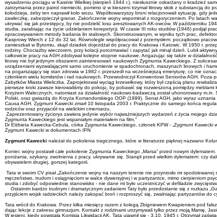
Zaprezentowany życiorys zawiera jedynie wybór najważniejszych wydarzeń z życia mojego dzi
Zygmunta Kaweckiego jest wspaniałym materiałem na film.”
Dr Elżbieta Kawecka-Cebula, córka Zygmunta Kaweckiego, członek KPW - „Zygmunt Kawecki w
Zygmunt Kawecki w dokumentach IPN
Zygmunt Kawecki
należał do pokolenia tragicznego, które w literaturze pięknej nazwano Kolu
Koniec wojny postawił całe pokolenie Zygmunta Kaweckiego „Marsa” przed nowym dylematem. Jak
poniżania, szykany, zwolnienia z pracy, ukrywanie się. Stanęli przed wielkim dylematem: czy da
obywatelem drugiej, gorszej kategorii.
Tata w swoim CV pisał „Zakończenie wojny na naszym terenie nie przyniosło mi spodziewanej sat
męczeństwo, trudom i osiągnięciom w walce dywersyjnej i w partyzantce, mimo cierpieniom ps
studia i zdobyć odpowiednie stanowisko - nie dane mi było uczestniczyć w defiladzie zwycięstw
Ostatnim bardzo trudnym i dramatycznym zadaniem Taty było przedostanie się z rozkazu „Gard
przyjściem wojsk radzieckich należy zakopać broń i rozproszyć się, zwalniając partyzantów do cy
Tata wrócił do Krakowa. Przez kilka miesięcy razem z kolegą Zbigniewem Kwapieniem pod fałsz
dając lekcje z zakresu gimnazjum. Kontakt z rodzinami utrzymywali tylko przez moją Mamę, Jas
W jesieni, kiedy powstała Komisja Likwidacji AK, Tata ujawnił się - 3.10. 1945 r. Otrzymał zaś