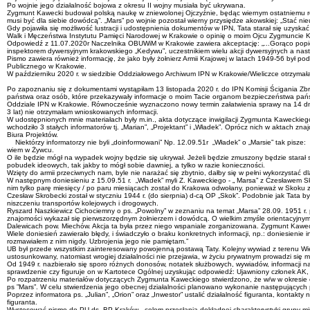
Po wojnie jego działalność bojowa z okresu II wojny musiała być ukrywana.
Zygmunt Kawecki budował polską naukę w zniewolonej Ojczyźnie, będąc wiernym ostatniemu ro
musi być dla siebie dowódcą”. „Mars” po wojnie pozostał wierny przysiędze akowskiej: „Stać nieug
Gdy pojawiła się możliwość lustracji i udostępnienia dokumentów w IPN, Tata starał się uzysk
Walk i Męczeństwa Instytutu Pamięci Narodowej w Krakowie o opinię o moim Ojcu Zygmuncie K
Odpowiedź z 11.07.2020r Naczelnika OBUWiM w Krakowie zawiera akceptację: „...Gorąco popie
inspektorem dywersyjnym krakowskiego „Kedywu”, uczestnikiem wielu akcji dywersyjnych a nas
Pismo zawiera również informację, że jako były żołnierz Armii Krajowej w latach 1949-56 by
Publicznego w Krakowie.
W październiku 2020 r. w siedzibie Oddziałowego Archiwum IPN w Krakowie/Wieliczce otrzym
Po zapoznaniu się z dokumentami wystąpiłam 13 listopada 2020 r. do IPN Komisji Ścigania Zb
państwa oraz osób, które przekazywały informacje o moim Tacie organom bezpieczeństwa pań
Oddziale IPN w Krakowie. Równocześnie wyznaczono nowy termin załatwienia sprawy na 14 dni
3 lat) nie otrzymałam wnioskowanych informacji.
W udostępnionych mnie materiałach były m.in., akta dotyczące inwigilacji Zygmunta Kaweckiego.
wchodziło 3 stałych informatorów tj. „Marian”, „Projektant” i „Władek”. Oprócz nich w aktach zn
Biura Projektów.
Niektórzy informatorzy nie byli „doinformowani” Np. 12.09.51r „Władek” o „Marsie” tak pisze: „
wiem w Żywcu.
O ile będzie mógł na wypadek wojny będzie się ukrywał. Jeżeli będzie zmuszony będzie starał si
pobudek ideowych, tak jakby to mógł sobie dawniej, a tylko w razie konieczności.
Wzięty do armii przeciwnych nam, byle nie narażać się zbytnio, dałby się w pełni wykorzystać dl
W następnym doniesieniu z 15.09.51 r. „Władek” myli Z. Kaweckiego - „ Marsa” z Czesławem S
nim tylko parę miesięcy / po paru miesiącach został do Krakowa odwołany, ponieważ w Skoku z
Czesław Skrobecki został w styczniu 1944 r. (do sierpnia) d-cą OP „Skok”. Podobnie jak Tata b
niszczeniu transportów kolejowych i drogowych.
Ryszard Naszkiewicz Cichociemny o ps. „Powolny” w zeznaniu na temat „Marsa” 28.09. 1951 r. po
znajomości wykazał się pierwszorzędnym żołnierzem i dowódcą. O wielkim zmyśle orientacyjnym,
Dalewicach pow. Miechów. Akcja ta była przez niego wspaniale zorganizowana. Zygmunt Kawecki
Wiele doniesień zawierało błędy, i świadczyło o braku konkretnych informacji, np.: doniesienie i
rozmawiałem z nim nigdy. Uzbrojenia jego nie pamiętam.”
UB był przede wszystkim zainteresowany powojenną postawą Taty. Kolejny wywiad z terenu Wielicz
ustosunkowany, natomiast wrogiej działalności nie przejawia, w życiu prywatnym prowadzi się 
Od 1949 r. nazbierało się sporo różnych donosów, notatek służbowych, wywiadów, informacj
sprawdzenie czy figuruje on w Kartotece Ogólnej uzyskując odpowiedź: Ujawniony członek AK, 
Po rozpatrzeniu materiałów dotyczących Zygmunta Kaweckiego stwierdzono, że w/w w okresie okup
ps ”Mars”. W celu stwierdzenia jego obecnej działalności planowano wykonanie następujących
Poprzez informatora ps. „Julian”, „Orion” oraz „Inwestor” ustalić działalność figuranta, konta
figuranta.
Wystosować pismo do PU ds. BP Kraków - celem przesłania dokładnej charakterystyki grupy mjr, 