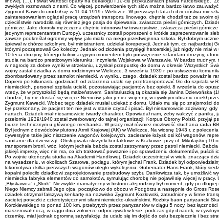
linowej, (…). I świat wartości oparty na dekalogu i 10-ciu przykazaniach prawa harcerskiego.”
zwykłych rozmowach z nami. Co więcej, potwierdzenie tych słów można bardzo łatwo zauważyć
Zygmunt Kawecki urodził się w 11.04.1919 r Wieliczce. W pierwszych latach dzieciństwa mieszkał w sąsiedztwie szybu Górsko, do którego kolejką linową dostarczany był piasek podsadzkowy, opuszczany następnie wyciągiem szybowym do kopalni. Mały Zygmunt z zainteresowaniem oglądał pracę urządzeń transportu linowego, chętnie chodził też ze swoim ojcem, pracownikiem Kopalni Soli, do budynku szkoły górniczej w Sztygarówce, gdzie zgromadzone były modele maszyn i urządzeń mechanicznych stosowanych w kopalniach. W dzieciństwie narodziła się również jego pasja do śpiewania, zwłaszcza pieśni górniczych. Dziadek wspominał atmosferę domu rodzinnego, gdzie przy akompaniamencie fortepianowym jego matki, przyjaciel ojca z czasów studiów w Austrii, prof. Skoczylas z AGH śpiewał pieśni górnicze. Jako dorosły mężczyzna chętnie intonował w towarzystwie, zwłaszcza pieśni górnicze lub partyzanckie. Doskonale pamiętam wspólne śpiewaniu kolęd w czasie spotkań rodzinnych. Dziadek opowiadał nam, że podczas konferencji naukowej w Australii (gdzie był jedynym reprezentantem Europy), uczestnicy zostali poproszeni o krótkie zaprezentowanie siebie oraz kraju z którego pochodzą. Dziadek zdecydował się na zaśpiewanie jednej z pieśni górniczych, co zostało bardzo pozytywnie odebrane przez pozostałych uczestników. Dziadek zawsze podkreślał ogromny wpływ, jaki miała na niego przedwojenna szkoła. Był dobrym uczniem, choć opowiadał nam, że nie poświęcał zbyt wiele czasu na naukę, a w domu robił tylko to, co wymagało zapisania w zeszycie. Zawsze był bardzo aktywny: działał w samorządzie i śpiewał w chórze szkolnym, był ministrantem, udzielał korepetycji. Jednak tym, co najbardziej Go absorbowało, było harcerstwo, do którego wstąpił w II-giej klasie gimnazjum. Przyznał się nam, że rzucił palenie w wieku 10 lat, ponieważ zdarzyło mu się wypalić kilka papierosów, którymi poczęstowali Go koledzy. Jednak od złożenia przysięgi harcerskiej, już nigdy nie miał w ustach papierosa. Co roku brał udział w obozach harcerskich oraz różnych akcjach organizowanych przez harcerzy. Miał dużą satysfakcję, gdy jako drużynowy zorganizował jubileusz 10-lecia drużyny, którego kulminacyjnym momentem było poświęcenie sztandaru drużyny, ufundowanego ze środków zarobionych przez harcerzy. Jak wspominał przez całe życie miał w pamięci 10 Przykazań Prawa Harcerskiego oraz 10 Przykazań Bożych. Po maturze wybrał studia na bardzo prestiżowym kierunku: Inżynieria Wojskowa w Warszawie. W bardzo trudnym, trzydniowym egzaminie uzyskał 6 lokatę na kilkuset kandydatów, co dało mu miejsce na wymarzonych studiach. We wrześniu 1937 r. rozpoczął przeszkolenie rekruckie w Modlinie, skąd w nagrodę za dobre wyniki w strzelaniu, uzyskał przepustkę do domu w okresie Wszystkich Świętych. Wtedy postanowił zrezygnować z kariery wojskowej, odbył, więc roczną służbę wojskową w Podchorążówce Saperów Rezerwy, by od 1938 r. podjąć studia na AGH. Wybuch wojny zastał dziadka w domu rodzinnym w Wieliczce. 3 września 1939 r. po usłyszeniu komunikatu radiowego o powszechnej mobilizacji, udał się w drogę do Przemyśla, gdzie miał przydział do Pułku Saperów. Nad ranem 4 września, pociąg wojskowy, którym jechał, został zbombardowany przez samolot niemiecki, w wyniku, czego, dziadek został bardzo poważnie ranny. Pierwszy pocisk przebił skroń, trzy trafiły w plecy, w tym jeden w kręgosłup, piąty pocisk przestrzelił rękę, powyżej łokcia. Dodatkowo został trafiony czterema odłamkami bomby. Dopiero po kilkunastu godzinach od zdarzenia udało się przetransportować Go do szpitala w Rzeszowie, gdzie przez następne dwa tygodnie był sparaliżowany i walczył o życie