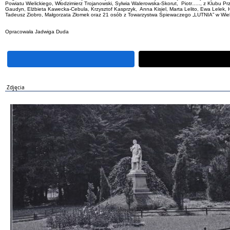
Powiatu Wielickiego, Włodzimierz Trojanowski, Sylwia Walerowska-Skorut, Piotr….., z Klubu Pr
Gaudyn, Elżbieta Kawecka-Cebula, Krzysztof Kasprzyk, Anna Kisiel, Marta Lelito, Ewa Lelek,
Tadeusz Ziobro, Małgorzata Złomek oraz 21 osób z Towarzystwa Śpiewaczego „LUTNIA” w Wieli
Opracowała Jadwiga Duda
Zdjęcia