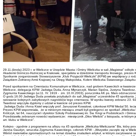
29.11.(środa) 2023 r. w Wieliczce w Urzędzie Miasta i Gminy Wieliczka w sali „Magistrat” odbyło
Akademii Górniczo-Hutniczej w Krakowie, specjalista w dziedzinie transportu linowego, prezes K
Spotkanie zorganizowało Stowarzyszenie „Klub Przyjaciół Wieliczki” (KPW) we współpracy z ro
Związkiem Żołnierzy Armii Krajowej na Okręg Małopolska, Kołem Wieliczka Światowego Związku Żo
Przed spotkaniem na Cmentarzu Komunalnym w Wieliczce, nad grobem Kaweckich w kwaterze IV,
Wieliczce, delegacja KPW: Jadwiga Duda, Anna Młynarczyk, Marian Sipióra, Justyna Twardosz, dele
Zygmunta Kaweckiego (ur.11. IV. 1919 - zm. 10.XI.2003), porucznika AK ps. Mars odznaczonego 
O godz.16.00 Jadwiga Duda powitała przybyłych do sali „Magistrat” uczestników 45 spotkania „
ratowanie kolejnych zabytkowych nagrobków tego cmentarza. W wyniku kwesty zebrano 23. 929 
Twardosz wręczyła dyplomy z udział w kweście od prezes KPW.
Jadwiga Duda i Anna Kisiel wręczyły prof. Januszowi Kowalowi, członkowi KPW Medal 50. lecia 
Prezes KPW wspomniała, że w minionym miesiącu zmarli byli prelegenci ze spotkań „Wieliczka-Wiel
Królczyk, lat 64, nauczyciel i dyrektor Szkoły Podstawowej im. Św. Kingi w Podstolicach i G
Przedstawiła zebranym nowości wydawnicze: miesięcznik „Głos Wielicki” z listopada, w którym j
art. klubu w Wieliczce”.
Kolejno - zgodnie z programem na afiszu na 45 spotkanie „Wieliczka-Wieliczanie” Bis, który pr
Janina Gaudyn, wnuczka Zygmunta Kaweckiego, członek KPW - „Wszystko zaczęło się w Wielic
Wśród materiałów zgromadzonych na temat dziadka znalazłam artykuł, w którym zacytowane są sło