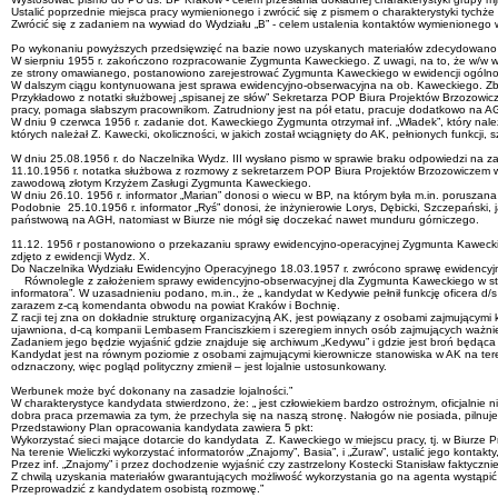
Ustalić poprzednie miejsca pracy wymienionego i zwrócić się z pismem o charakterystyki tychże 
Zwrócić się z zadaniem na wywiad do Wydziału „B” - celem ustalenia kontaktów wymienionego w m
Po wykonaniu powyższych przedsięwzięć na bazie nowo uzyskanych materiałów zdecydowano o
W sierpniu 1955 r. zakończono rozpracowanie Zygmunta Kaweckiego. Z uwagi, na to, że w/w w o
ze strony omawianego, postanowiono zarejestrować Zygmunta Kaweckiego w ewidencji ogólno-in
W dalszym ciągu kontynuowana jest sprawa ewidencyjno-obserwacyjna na ob. Kaweckiego. Zbieran
Przykładowo z notatki służbowej „spisanej ze słów” Sekretarza POP Biura Projektów Brzozowicz
pracy, pomaga słabszym pracownikom. Zatrudniony jest na pół etatu, pracuje dodatkowo na AG
W dniu 9 czerwca 1956 r. zadanie dot. Kaweckiego Zygmunta otrzymał inf. „Władek”, który należa
których należał Z. Kawecki, okoliczności, w jakich został wciągnięty do AK, pełnionych funkcji
W dniu 25.08.1956 r. do Naczelnika Wydz. III wysłano pismo w sprawie braku odpowiedzi na za
11.10.1956 r. notatka służbowa z rozmowy z sekretarzem POP Biura Projektów Brzozowiczem w 
zawodową złotym Krzyżem Zasługi Zygmunta Kaweckiego.
W dniu 26.10. 1956 r. informator „Marian” donosi o wiecu w BP, na którym była m.in. porusza
Podobnie 25.10.1956 r. informator „Ryś” donosi, że inżynierowie Lorys, Dębicki, Szczepański, 
państwową na AGH, natomiast w Biurze nie mógł się doczekać nawet munduru górniczego.
11.12. 1956 r postanowiono o przekazaniu sprawy ewidencyjno-operacyjnej Zygmunta Kaweckiego
zdjęto z ewidencji Wydz. X.
Do Naczelnika Wydziału Ewidencyjno Operacyjnego 18.03.1957 r. zwrócono sprawę ewidencyjn
Równolegle z założeniem sprawy ewidencyjno-obserwacyjnej dla Zygmunta Kaweckiego w sty
informatora”. W uzasadnieniu podano, m.in., że „ kandydat w Kedywie pełnił funkcję oficera d
zarazem z-cą komendanta obwodu na powiat Kraków i Bochnię.
Z racji tej zna on dokładnie strukturę organizacyjną AK, jest powiązany z osobami zajmujący
ujawniona, d-cą kompanii Lembasem Franciszkiem i szeregiem innych osób zajmujących ważnie
Zadaniem jego będzie wyjaśnić gdzie znajduje się archiwum „Kedywu” i gdzie jest broń będąc
Kandydat jest na równym poziomie z osobami zajmującymi kierownicze stanowiska w AK na tereni
odznaczony, więc pogląd polityczny zmienił – jest lojalnie ustosunkowany.
Werbunek może być dokonany na zasadzie lojalności.”
W charakterystyce kandydata stwierdzono, że: „ jest człowiekiem bardzo ostrożnym, oficjalnie n
dobra praca przemawia za tym, że przechyla się na naszą stronę. Nałogów nie posiada, pilnuje
Przedstawiony Plan opracowania kandydata zawiera 5 pkt:
Wykorzystać sieci mające dotarcie do kandydata Z. Kaweckiego w miejscu pracy, tj. w Biurze Pr
Na terenie Wieliczki wykorzystać informatorów „Znajomy”, Basia”, i „Żuraw”, ustalić jego konta
Przez inf. „Znajomy” i przez dochodzenie wyjaśnić czy zastrzelony Kostecki Stanisław faktycznie
Z chwilą uzyskania materiałów gwarantujących możliwość wykorzystania go na agenta wystąpi
Przeprowadzić z kandydatem osobistą rozmowę.”