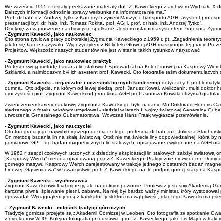
We wrześniu 1955 r zostały przekazane materiały dot. Z. Kaweckiego z archiwum Wydziału X d
Dalszych informacji odnośnie sprawy werbunku na informatora nie ma.”
Prof. dr hab. inż. Andrzej Tytko z Katedry Inżynierii Maszyn i Transportu AGH, asystent pro
prezentacji byli: dr. hab. inż. Tomasz Rokita, prof. AGH, prof. dr hab. inż. Andrzej Tytko”.
Dziękuję za zaproszenie na dzisiejsze spotkanie. Jestem ostatnim asystentem Profesora Zygm
- Zygmunt Kawecki, jako naukowiec
Oto strona tytułowa pracy doktorskiej Zygmunta Kaweckiego z 1959 r. pt. „Zagadnienia teoretyc
jak to się ładnie nazywało. Wypożyczyłem z Biblioteki Głównej AGH maszynopis tej pracy. Prez
Projektów. Większość naszych studentów nie jest w stanie takich rysunków narysować
- Zygmunt Kawecki, jako naukowiec praktyk
Profesor swoją metodę badania lin stalowych wprowadzał na Kolei Linowej na Kasprowy Wierch, kt
Szklarski, a najmłodszym był ich asystent prof. Kawecki. Oto fotografie taśm dokumentując
- Zygmunt Kawecki - organizator i uczestnik licznych konferencji
dotyczących problematyki z
dumna. Oto zdjęcie, na którym od lewej siedzą: prof. Janusz Kowal, wieliczanin, multi doktor 
uroczystości prof. Zygmunt Kawecki od prorektora AGH prof. Janusza Kowala otrzymał gratulac
Zwieńczeniem kariery naukowej Zygmunta Kaweckiego było nadanie Mu Doktoratu Honoris Causa
siedzącego w fotelu, w którym urzędował - siedział w latach II wojny światowej Generalny G
utworzenia Generalnego Gubernatorstwa. Wówczas Hans Frank wygłaszał przemówienie.
- Zygmunt Kawecki, jako nauczyciel
Oto fotografia jego najwybitniejszego ucznia i kolegi - profesora dr hab. inż. Juliusza Stach
On metodę badania lin na skalę światową. Otóż nie ma świecie liny odpowiedzialnej, która by 
pomiarowe GP… do badań magnetycznych lin stalowych, opracowane i wykonane na AGH oraz w
W 1962 r. zespół czołowych uczonych z dziedziny eksploatacji lin stalowych założył światową or
„Kasprowy Wierch” metodą opracowaną przez Z. Kaweckiego. Praktycznie niewidoczne złomy drut
górnego masywu Kasprowy Wierch zarejestrowany w trakcje jednego z ostatnich badań magnetyczn
Linowej „Gąsienicowa” w towarzystwie prof. Z. Kaweckiego na tle podpór górnej stacji na Kasp
- Zygmunt Kawecki - wychowawca
Zygmunt Kawecki uwielbiał imprezy, ale na dobrym poziomie. Ponieważ jesteśmy Akademią Górn
karczma piwna: śpiewanie pieśni, zabawa. Na niej był bardzo ważny minister, który wystosował pi
opowiadał. Wyciągnąłem jedną z karykatur -jeśli ktoś ma wątpliwość, dlaczego Kawecki ma pseu
- Zygmunt Kawecki - miłośnik tradycji górniczych
Tradycje górnicze przejęte są z Akademii Górniczej w Leoben. Oto fotografia ze spotkanie Gwar
z dyrektorów WUG. Kolejna fotografia przedstawia: prof. Z. Kaweckiego, jako Lis Major w trakci