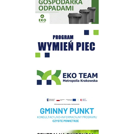
Program "Czyste Powietrze" - Wieliczka
EKO-Team-Wieliczka
Realizacja Programu Czyste Powietrze w Gminie Wieliczka
Centrala Ewidencja Emisyjności Budynków - złóż deklarację