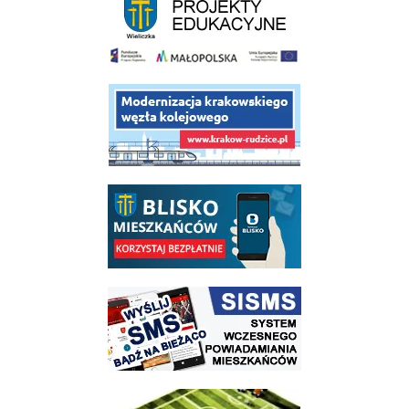
link do opisu projektu budowy linii kolejowej Krakow Rudzice
link do opisu aplikacji - BLISKO, Gmina Wieliczka w aplikacji Blisko
link do strony systemu wczesnego ostrzegania mieszkańców SISMS
link do opisu projektu Wielickie Orliki