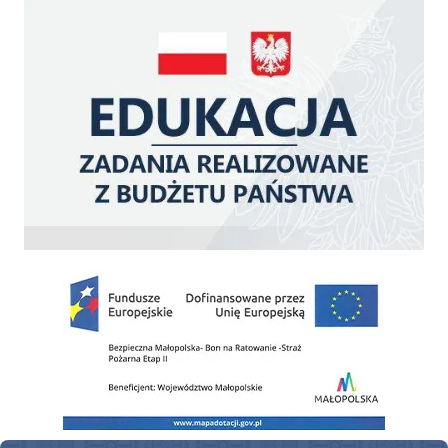
Zakup fabrycznie nowego, średniego samochodu ratowniczo-gaśniczego z napę