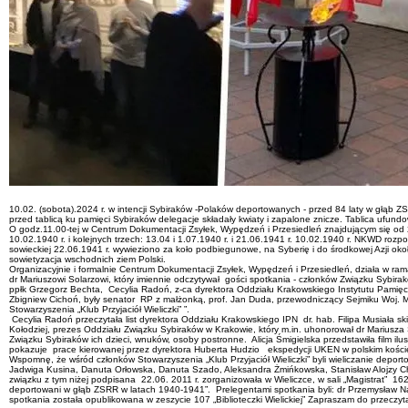
10.02. (sobota).2024 r. w intencji Sybiraków -Polaków deportowanych - przed 84 laty w głąb
przed tablicą ku pamięci Sybiraków delegacje składały kwiaty i zapalone znicze. Tablica ufun
O godz.11.00-tej w Centrum Dokumentacji Zsyłek, Wypędzeń i Przesiedleń znajdującym się od 2
10.02.1940 r. i kolejnych trzech: 13.04 i 1.07.1940 r. i 21.06.1941 r. 10.02.1940 r. NKWD r
sowieckiej 22.06.1941 r. wywieziono za koło podbiegunowe, na Syberię i do środkowej Azji około
sowietyzacja wschodnich ziem Polski.
Organizacyjnie i formalnie Centrum Dokumentacji Zsyłek, Wypędzeń i Przesiedleń, działa w r
dr Mariuszowi Solarzowi, który imiennie odczytywał gości spotkania - członków Związku Sybirak
ppłk Grzegorz Bechta, Cecylia Radoń, z-ca dyrektora Oddziału Krakowskiego Instytutu Pamię
Zbigniew Cichoń, były senator RP z małżonką, prof. Jan Duda, przewodniczący Sejmiku Woj. M
Stowarzyszenia „Klub Przyjaciół Wieliczki” ”.
Cecylia Radoń przeczytała list dyrektora Oddziału Krakowskiego IPN dr. hab. Filipa Musiała
Kołodziej, prezes Oddziału Związku Sybiraków w Krakowie, który m.in. uhonorował dr Mariusza
Związku Sybiraków ich dzieci, wnuków, osoby postronne. Alicja Śmigielska przedstawiła film il
pokazuje prace kierowanej przez dyrektora Huberta Hudzio ekspedycji UKEN w polskim koście
Wspomnę, że wśród członków Stowarzyszenia „Klub Przyjaciół Wieliczki” byli wieliczanie depo
Jadwiga Kusina, Danuta Orłowska, Danuta Szado, Aleksandra Żmińkowska, Stanisław Alojzy Cho
związku z tym niżej podpisana 22.06. 2011 r. zorganizowała w Wieliczce, w sali „Magistrat” 162 s
deportowani w głąb ZSRR w latach 1940-1941”. Prelegentami spotkania byli: dr Przemysław Na
spotkania została opublikowana w zeszycie 107 „Biblioteczki Wielickiej” Zapraszam do przeczyt