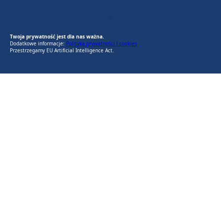
EU AI Act
RODO Zgodne
RODO przyjazne narzędzia
Twoja prywatność jest dla nas ważna.
Dodatkowe informacje:
Polityka prywatności i cookies
Przestrzegamy EU Artificial Intelligence Act.