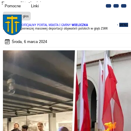
Strona
Aktualności
Pomocne
Linki
Czytaj na głos
OFICJALNY PORTAL MIASTA I GMINY
WIELICZKA
MENU
84. rocznica pierwszej masowej deportacji obywateli polskich w głąb ZSRR
Środa, 6 marca 2024