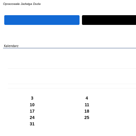
Opracowała Jadwiga Duda
Kalendarz
PN
WT
ŚR
CZ
PI
SO
NI
3
4
10
11
17
18
24
25
31