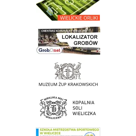
link do lokalizatora grobów na wielickim cmentarzu - grobnet
link do strony - Muzeum Żup Krakowskich Wieliczka
link do strony Kopalni Soli Wieliczka
link do SMS Wieliczka