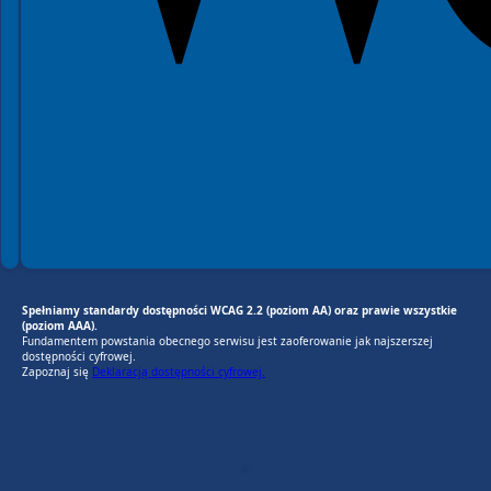
Spełniamy standardy dostępności WCAG 2.2 (poziom AA) oraz prawie wszystkie
(poziom AAA).
Fundamentem powstania obecnego serwisu jest zaoferowanie jak najszerszej
dostępności cyfrowej.
Zapoznaj się
Deklaracją dostępności cyfrowej.
EU AI Act
RODO Zgodne
RODO przyjazne narzędzia