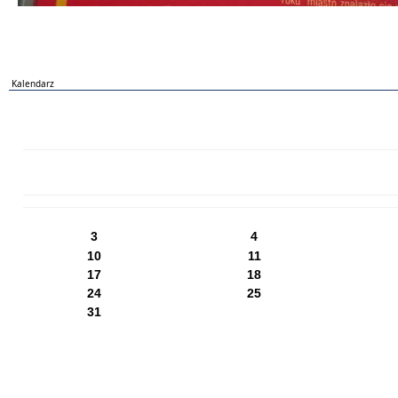
Kalendarz
PN
WT
ŚR
CZ
PI
SO
NI
3
4
10
11
17
18
24
25
31