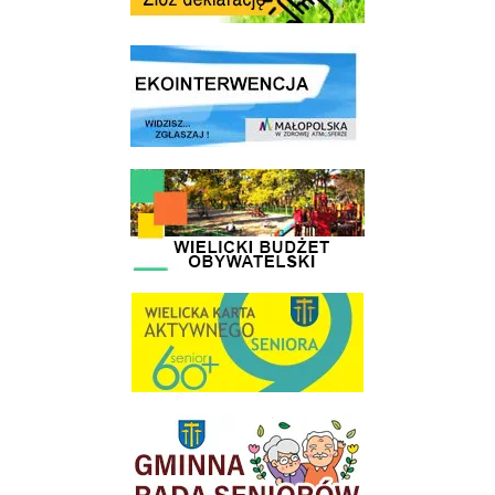
link do strony ekointerwencja dot.- powietrza
link do strony - Wielicki Budżet Obywatelski
link do strony Wielicka Karta Aktywnego Seniora
link do strony Gminnej Rady Seniorow - Wieliczka