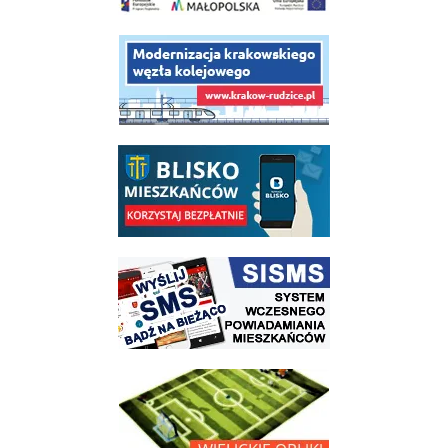
link do opisu projektu budowy linii kolejowej Krakow Rudzice
link do opisu aplikacji - BLISKO, Gmina Wieliczka w aplikacji Blisko
link do strony systemu wczesnego ostrzegania mieszkańców SISMS
link do opisu projektu Wielickie Orliki