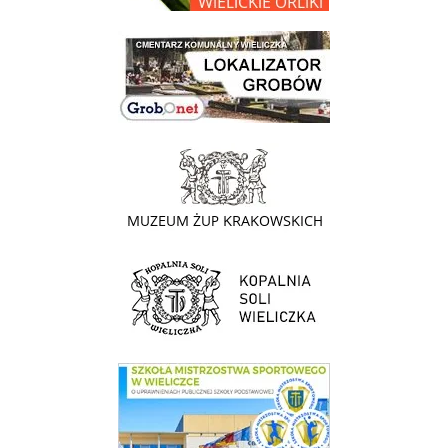
link do lokalizatora grobów na wielickim cmentarzu - grobnet
link do strony - Muzeum Żup Krakowskich Wieliczka
link do strony Kopalni Soli Wieliczka
link do SMS Wieliczka