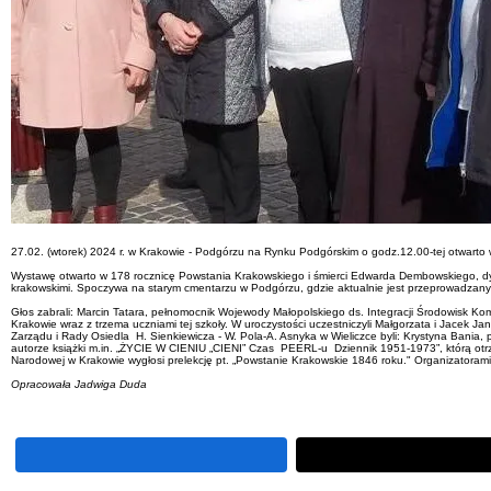
27.02. (wtorek) 2024 r. w Krakowie - Podgórzu na Rynku Podgórskim o godz.12.00-tej otwarto
Wystawę otwarto w 178 rocznicę Powstania Krakowskiego i śmierci Edwarda Dembowskiego, dyktat
krakowskimi. Spoczywa na starym cmentarzu w Podgórzu, gdzie aktualnie jest przeprowadzany re
Głos zabrali: Marcin Tatara, pełnomocnik Wojewody Małopolskiego ds. Integracji Środowisk 
Krakowie wraz z trzema uczniami tej szkoły. W uroczystości uczestniczyli Małgorzata i Jacek Ja
Zarządu i Rady Osiedla H. Sienkiewicza - W. Pola-A. Asnyka w Wieliczce byli: Krystyna Bania
autorze książki m.in. „ŻYCIE W CIENIU „CIENI” Czas PEERL-u Dziennik 1951-1973”, którą otrz
Narodowej w Krakowie wygłosi prelekcję pt. „Powstanie Krakowskie 1846 roku." Organizatora
Opracowała Jadwiga Duda