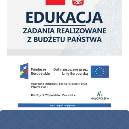
Zakup fabrycznie nowego, średniego samochodu ratowniczo-gaśniczego z napę