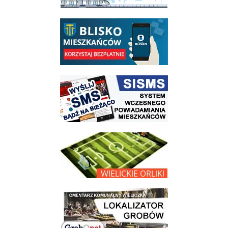
link do opisu aplikacji - BLISKO, Gmina Wieliczka w aplikacji Blisko
link do strony systemu wczesnego ostrzegania mieszkańców SISMS
link do opisu projektu Wielickie Orliki
link do lokalizatora grobów na wielickim cmentarzu - grobnet