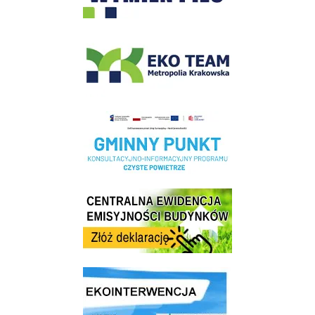
EKO-Team-Wieliczka
Realizacja Programu Czyste Powietrze w Gminie Wieliczka
Centrala Ewidencja Emisyjności Budynków - złóż deklarację
link do strony ekointerwencja dot.- powietrza