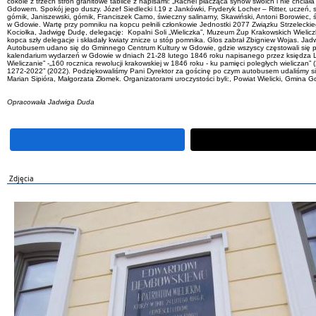
cokole z trzech stron granitowe tablice z napisami: „Rachel płacząca synów swoich i nie 
Gdowem. Spokój jego duszy. Józef Siedlecki l.19 z Jankówki, Fryderyk Locher – Ritter, uczeń, s
górnik, Janiszewski, górnik, Franciszek Camo, świeczny salinarny, Skawiński, Antoni Borowiec
w Gdowie. Wartę przy pomniku na kopcu pełnili członkowie Jednostki 2077 Związku Strzeleck
Kociołka, Jadwigę Dudę, delegację: Kopalni Soli „Wieliczka”, Muzeum Żup Krakowskich Wieliczk
kopca szły delegacje i składały kwiaty znicze u stóp pomnika. Glos zabrał Zbigniew Wojas.
Autobusem udano się do Gminnego Centrum Kultury w Gdowie, gdzie wszyscy częstowali się por
kalendarium wydarzeń w Gdowie w dniach 21-28 lutego 1846 roku napisanego przez księdza Ludw
Wieliczanie” -„160 rocznica rewolucji krakowskiej w 1846 roku - ku pamięci poległych wielicz
1272-2022” (2022). Podziękowaliśmy Pani Dyrektor za gościnę po czym autobusem udaliśmy się 
Marian Sipióra, Małgorzata Złomek. Organizatorami uroczystości byli:, Powiat Wielicki, Gmina Gd
Opracowała Jadwiga Duda
Zdjęcia