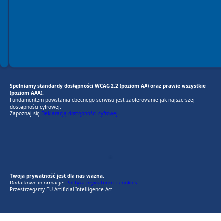
Spełniamy standardy dostępności WCAG 2.2 (poziom AA) oraz prawie wszystkie
(poziom AAA).
Fundamentem powstania obecnego serwisu jest zaoferowanie jak najszerszej
dostępności cyfrowej.
Zapoznaj się
Deklaracją dostępności cyfrowej.
EU AI Act
RODO Zgodne
RODO przyjazne narzędzia
Twoja prywatność jest dla nas ważna.
Dodatkowe informacje:
Polityka prywatności i cookies
Przestrzegamy EU Artificial Intelligence Act.