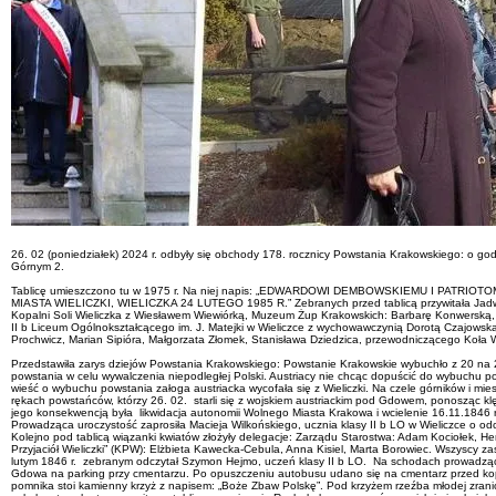
26. 02 (poniedziałek) 2024 r. odbyły się obchody 178. rocznicy Powstania Krakowskiego: o go
Górnym 2.
Tablicę umieszczono tu w 1975 r. Na niej napis: „EDWARDOWI DEMBOWSKIEMU I P
MIASTA WIELICZKI, WIELICZKA 24 LUTEGO 1985 R.” Zebranych przed tablicą przywitała Jadwiga 
Kopalni Soli Wieliczka z Wiesławem Wiewiórką, Muzeum Żup Krakowskich: Barbarę Konwerską, 
II b Liceum Ogólnokształcącego im. J. Matejki w Wieliczce z wychowawczynią Dorotą Czajowską,
Prochwicz, Marian Sipióra, Małgorzata Złomek, Stanisława Dziedzica, przewodniczącego Koła 
Przedstawiła zarys dziejów Powstania Krakowskiego: Powstanie Krakowskie wybuchło z 20 na 21
powstania w celu wywalczenia niepodległej Polski. Austriacy nie chcąc dopuścić do wybuchu p
wieść o wybuchu powstania załoga austriacka wycofała się z Wieliczki. Na czele górników i mi
rękach powstańców, którzy 26. 02. starli się z wojskiem austriackim pod Gdowem, ponosząc kl
jego konsekwencją była likwidacja autonomii Wolnego Miasta Krakowa i wcielenie 16.11.1846 r
Prowadząca uroczystość zaprosiła Macieja Wilkońskiego, ucznia klasy II b LO w Wieliczce o 
Kolejno pod tablicą wiązanki kwiatów złożyły delegacje: Zarządu Starostwa: Adam Kociołek, H
Przyjaciół Wieliczki” (KPW): Elżbieta Kawecka-Cebula, Anna Kisiel, Marta Borowiec. Wszyscy z
lutym 1846 r. zebranym odczytał Szymon Hejmo, uczeń klasy II b LO. Na schodach prowadzącyc
Gdowa na parking przy cmentarzu. Po opuszczeniu autobusu udano się na cmentarz przed kop
pomnika stoi kamienny krzyż z napisem: „Boże Zbaw Polskę”. Pod krzyżem rzeźba młodej zranio