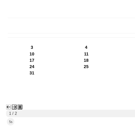
PN
WT
ŚR
CZ
PI
SO
NI
3
4
10
11
17
18
24
25
31
1 / 2
3s