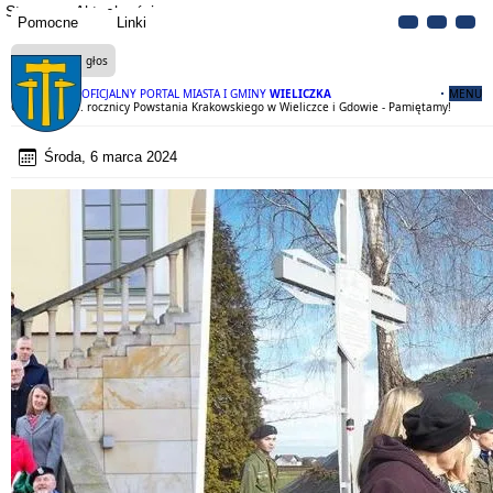
Strona
Aktualności
Pomocne
Linki
Czytaj na głos
OFICJALNY PORTAL MIASTA I GMINY
WIELICZKA
MENU
Obchody 178. rocznicy Powstania Krakowskiego w Wieliczce i Gdowie - Pamiętamy!
Środa, 6 marca 2024