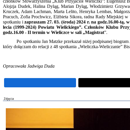
członków Stowarzyszenia „Klub Przyjaciół Wieliczki”: Eugeniusz 
Alojzja Dudek, Halina Dyląg, Marian Dyląg, Włodzimierz Grzywac
Kruczek, Adam Lachman, Marta Lelito, Henryka Lembas, Małgorza
Pracuch, Zofia Prochwicz, Elżbieta Sikora, radna Rady Miejskiej w
spotkaniu i
zapraszam 27. 03. (środa) 2024 r. na godz.16.00-tą, w
lecia (1999-2024) Powiatu Wielickiego”. Członków Klubu Przyj
godz.16.00 - II termin w Wieliczce w sali „Magistrat
”.
Po spotkaniu Jan Matzke przekazał niżej podpisanej biogra
który dołączam do relacji z 48 spotkania „Wieliczka-Wieliczanie” Bis
Opracowała Jadwiga Duda
Zdjęcia