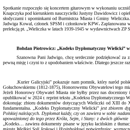
Spotkanie rozpoczęło się koncertem gitarowym w wykonaniu ucznió
Knapczyka pod kierunkiem nauczycielki Justyny Dawidowicz i opi
słodyczami i upominkami od Burmistrza Miasta i Gminy Wieliczka
Jadwiga Kowal, członek SPSM i członkowie KPW
.
Zaplanowana w 
prelekcją pt. „Wieliczka w latach 1939-1945 w wydawnictwach ZP 
Bohdan Piotrowicz: „Kodeks Dyplomatyczny Wielicki” wy
Szanowna Pani Jadwigo, chcę serdecznie podziękować za za
pewną misję i czyni to z upodobaniem właściwie. Dlatego jeszcze raz 
Kurier Galicyjski” pokazuje nam pomnik, który naród po
„
Gołuchowskiemu (1812-1875), Honorowemu Obywatelowi tego miast
Jeżeli Honorowy Obywatel Miasta nie byłby przez nas doceniony
opublikować w 2024 r. reprint tekstu „Kodeksu Dyplomatycznego 
dokonując zbioru dokumentów dotyczących Wieliczki od XIII do XV
fundamentalna. „Kodeks Dyplomatyczny Wielicki”
jest zbiorem d
Polskiej należących. Dyplomat każdy, czy on zawiera w sobie nadanie
upoważnionej do tego przez Króla, Sejm, i Stany: z dwóch głównie 
„Kodeks… zawiera dokumenty pisane w języku łacińskim z tłumacz
miasta Wielkiej Soli Jeskowi
i
Hysinboldowi potwierdzając, wyznacza