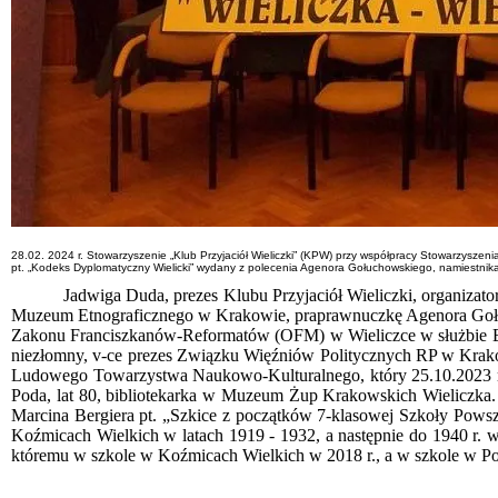
28.02. 2024 r. Stowarzyszenie „Klub Przyjaciół Wieliczki” (KPW) przy współpracy Stowarzyszeni
pt. „Kodeks Dyplomatyczny Wielicki” wydany z polecenia Agenora Gołuchowskiego, namiestnika G
Jadwiga Duda, prezes Klubu Przyjaciół Wieliczki, organizat
Muzeum Etnograficznego w Krakowie, praprawnuczkę Agenora Gołucho
Zakonu Franciszkanów-Reformatów (OFM) w Wieliczce w służbie Bogu
niezłomny, v-ce prezes Związku Więźniów Politycznych RP w Krako
Ludowego Towarzystwa Naukowo-Kulturalnego, który 25.10.2023 r. n
Poda, lat 80, bibliotekarka w Muzeum Żup Krakowskich Wieliczka. 
Marcina Bergiera pt. „Szkice z początków 7-klasowej Szkoły Powsze
Koźmicach Wielkich w latach 1919 - 1932, a następnie do 1940 r
któremu w szkole w Koźmicach Wielkich w 2018 r., a w szkole w Por