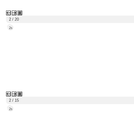
3 / 20
4s
3 / 15
4s