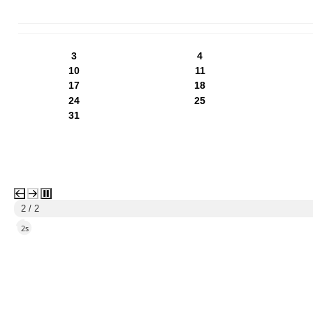
PN
WT
ŚR
CZ
PI
SO
NI
3
4
10
11
17
18
24
25
31
1 / 2
4s