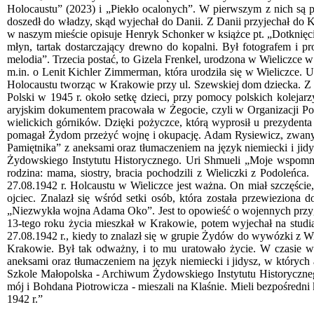
Holocaustu” (2023) i „Piekło ocalonych”. W pierwszym z nich są p
doszedł do władzy, skąd wyjechał do Danii. Z Danii przyjechał do Kr
w naszym mieście opisuje Henryk Schonker w książce pt. „Dotknięcie A
młyn, tartak dostarczający drewno do kopalni. Był fotografem i 
melodia”. Trzecia postać, to Gizela Frenkel, urodzona w Wieliczce w
m.in. o Lenit Kichler Zimmerman, która urodziła się w Wieliczce. 
Holocaustu tworząc w Krakowie przy ul. Szewskiej dom dziecka.
Polski w 1945 r. około setkę dzieci, przy pomocy polskich kolejarz
aryjskim dokumentem pracowała w Żegocie, czyli w Organizacji P
wielickich górników. Dzięki pożyczce, którą wyprosił u prezyde
pomagał Żydom przeżyć wojnę i okupację. Adam Rysiewicz, zwany 
Pamiętnika” z aneksami oraz tłumaczeniem na język niemiecki i jid
Żydowskiego Instytutu Historycznego. Uri Shmueli „Moje wspomni
rodzina: mama, siostry, bracia pochodzili z Wieliczki z Podoleńc
27.08.1942 r. Holcaustu w Wieliczce jest ważna. On miał szczęście,
ojciec. Znalazł się wśród setki osób, która została przewiezion
„Niezwykła wojna Adama Oko”. Jest to opowieść o wojennych przygo
13-tego roku życia mieszkał w Krakowie, potem wyjechał na studi
27.08.1942 r., kiedy to znalazł się w grupie Żydów do wywózki z Wie
Krakowie. Był tak odważny, i to mu uratowało życie. W czasie w
aneksami oraz tłumaczeniem na język niemiecki i jidysz, w których
Szkole Małopolska - Archiwum Żydowskiego Instytutu Historycznego.
mój i Bohdana Piotrowicza - mieszali na Klaśnie. Mieli bezpośredni
1942 r.”