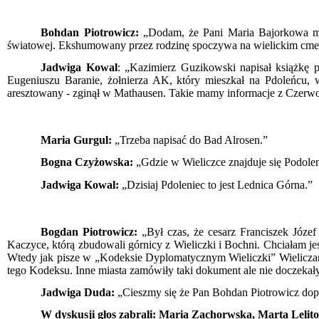
Bohdan Piotrowicz:
„Dodam, że Pani Maria Bajorkowa miał
światowej. Ekshumowany przez rodzinę spoczywa na wielickim cme
Jadwiga Kowal
: „Kazimierz Guzikowski napisał książkę 
Eugeniuszu Baranie, żołnierza AK, który mieszkał na Pdoleńcu,
aresztowany - zginął w Mathausen. Takie mamy informacje z Czerwo
Maria Gurgul:
„Trzeba napisać do Bad Alrosen.”
Bogna Czyżowska:
„Gdzie w Wieliczce znajduje się Podole
Jadwiga Kowal:
„Dzisiaj Pdoleniec to jest Lednica Górna.”
Bogdan Piotrowicz:
„Był czas, że cesarz Franciszek Józef
Kaczyce, którą zbudowali górnicy z Wieliczki i Bochni. Chciałam j
Wtedy jak pisze w „Kodeksie Dyplomatycznym Wieliczki” Wielicza
tego Kodeksu. Inne miasta zamówiły taki dokument ale nie doczekały
Jadwiga Duda:
„Cieszmy się że Pan Bohdan Piotrowicz dop
W dyskusji głos zabrali: Maria Zachorwska, Marta Lelit