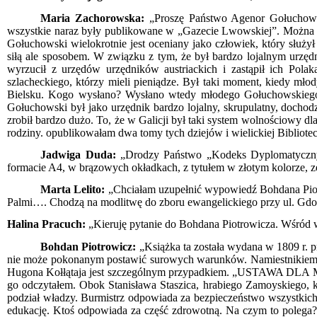
Maria Zachorowska:
„Proszę Państwo Agenor Gołuchowski
wszystkie naraz były publikowane w „Gazecie Lwowskiej”. Można do 
Gołuchowski wielokrotnie jest oceniany jako człowiek, który służył
siłą ale sposobem. W związku z tym, że był bardzo lojalnym urzęd
wyrzucił z urzędów urzędników austriackich i zastąpił ich Pola
szlacheckiego, którzy mieli pieniądze. Był taki moment, kiedy młod
Bielsku. Kogo wysłano? Wysłano wtedy młodego Gołuchowskiego z
Gołuchowski był jako urzędnik bardzo lojalny, skrupulatny, dochodz
zrobił bardzo dużo. To, że w Galicji był taki system wolnościowy dla
rodziny. opublikowałam dwa tomy tych dziejów i wielickiej Bibliot
Jadwiga Duda:
„Drodzy Państwo „Kodeks Dyplomatyczny 
formacie A4, w brązowych okładkach, z tytułem w złotym kolorze,
Marta Lelito:
„Chciałam uzupełnić wypowiedź Bohdana Piotro
Palmi…. Chodzą na modlitwę do zboru ewangelickiego przy ul. Gdo
Halina Pracuch:
„Kieruję pytanie do Bohdana Piotrowicza. Wśró
Bohdan Piotrowicz:
„Książka ta została wydana w 1809 r. 
nie może pokonanym postawić surowych warunków. Namiestnikiem za
Hugona Kołłątaja jest szczególnym przypadkiem. „USTAWA DLA MIA
go odczytałem. Obok Stanisława Staszica, hrabiego Zamoyskiego, ks
podział władzy. Burmistrz odpowiada za bezpieczeństwo wszystkich 
edukację. Ktoś odpowiada za część zdrowotną. Na czym to polega? P