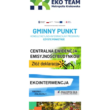
Realizacja Programu Czyste Powietrze w Gminie Wieliczka
Centrala Ewidencja Emisyjności Budynków - złóż deklarację
link do strony ekointerwencja dot.- powietrza
link do strony - Wielicki Budżet Obywatelski