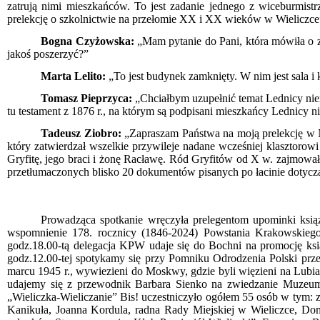
zatrują nimi mieszkańców. To jest zadanie jednego z wiceburmist
prelekcję o szkolnictwie na przełomie XX i XX wieków w Wieliczce”.
Bogna Czyżowska:
„Mam pytanie do Pani, która mówiła o zb
jakoś poszerzyć?”
Marta Lelito:
„To jest budynek zamknięty. W nim jest sala i
Tomasz Pieprzyca:
„Chciałbym uzupełnić temat Lednicy niem
tu testament z 1876 r., na którym są podpisani mieszkańcy Lednicy ni
Tadeusz Ziobro:
„Zapraszam Państwa na moją prelekcję w N
który zatwierdzał wszelkie przywileje nadane wcześniej klasztorow
Gryfitę, jego braci i żonę Racławę. Ród Gryfitów od X w. zajmował
przetłumaczonych blisko 20 dokumentów pisanych po łacinie dotyczą
Prowadząca spotkanie wręczyła prelegentom upominki ksią
wspomnienie 178. rocznicy (1846-2024) Powstania Krakowskieg
godz.18.00-tą delegacja KPW udaje się do Bochni na promocję k
g
o
dz.12.00-tej spotykamy się przy Pomniku Odrodzenia Polski pr
marcu 1945 r., wywiezieni do Moskwy, gdzie byli więzieni na Lubia
udajemy się z przewodnik Barbara Sienko na zwiedzanie Muzeum 
„Wieliczka-Wieliczanie” Bis! uczestniczyło ogółem 55 osób w tym: 
Kanikuła, Joanna Kordula, radna Rady Miejskiej w Wieliczce, Do