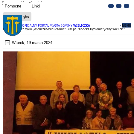
Strona
Aktualności
Pomocne
Linki
Czytaj na głos
OFICJALNY PORTAL MIASTA I GMINY
WIELICZKA
MENU
48 spotkanie z cyklu „Wieliczka-Wieliczanie” Bis! pt. "Kodeks Dyplomatyczny Wielicki"
Wtorek, 19 marca 2024