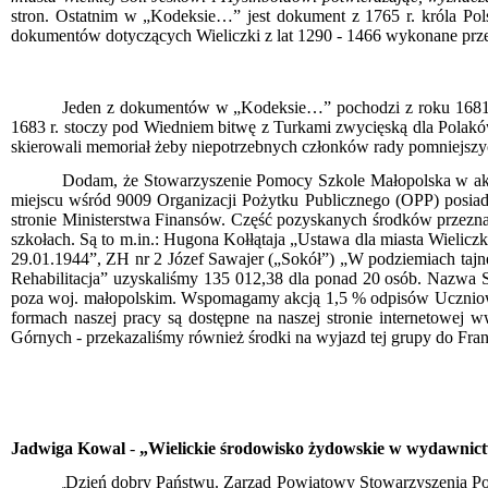
stron. Ostatnim w „Kodeksie…” jest dokument z 1765 r. króla P
dokumentów dotyczących Wieliczki z lat 1290 - 1466 wykonane prz
Jeden z dokumentów w „Kodeksie…” pochodzi z roku 1681 r. N
1683 r. stoczy pod Wiedniem bitwę z Turkami zwycięską dla Polaków
skierowali memoriał żeby niepotrzebnych członków rady pomniejszyć.
Dodam, że Stowarzyszenie Pomocy Szkole Małopolska w akcj
miejscu wśród 9009 Organizacji Pożytku Publicznego (OPP) posiad
stronie Ministerstwa Finansów. Część pozyskanych środków przezna
szkołach. Są to m.in.: Hugona Kołłątaja „Ustawa dla miasta Wielic
29.01.1944”, ZH nr 2 Józef Sawajer („Sokół”) „W podziemiach tajne
Rehabilitacja” uzyskaliśmy 135 012,38 dla ponad 20 osób. Nazwa
poza woj. małopolskim. Wspomagamy akcją 1,5 % odpisów Uczniowsk
formach naszej pracy są dostępne na naszej stronie internetowej
Górnych - przekazaliśmy również środki na wyjazd tej grupy do Fran
Jadwiga Kowal
-
„Wielickie środowisko żydowskie w wydawnic
Dzień dobry Państwu. Zarząd Powiatowy Stowarzyszenia Pom
„